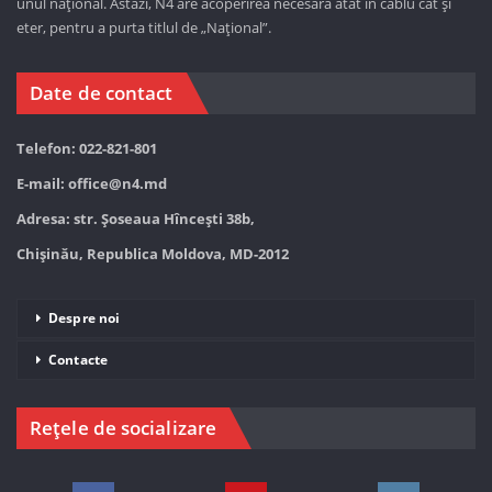
unul național. Astăzi,
N4 are acoperirea necesară atât în cablu cât și
eter, pentru a purta titlul de „Național”.
Date de contact
Telefon: 022-821-801
E-mail:
office@n4.md
Adresa: str. Șoseaua Hînceşti 38b,
Chișinău, Republica Moldova, MD-2012
Despre noi
Contacte
Rețele de socializare