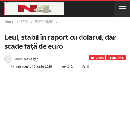
Home
STIRI
ECONOMIC
Leul, stabil în raport cu dolarul, dar
scade față de euro
Video
ECONOMIC
Autor
Manager
Pe
miercuri , 10 iunie 2020
212
0