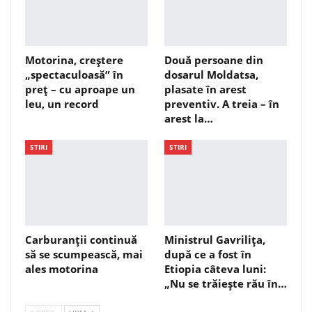
Motorina, creștere
Două persoane din
„spectaculoasă” în
dosarul Moldatsa,
preț – cu aproape un
plasate în arest
leu, un record
preventiv. A treia – în
arest la…
STIRI
STIRI
Carburanții continuă
Ministrul Gavrilița,
să se scumpească, mai
după ce a fost în
ales motorina
Etiopia câteva luni:
„Nu se trăiește rău în…