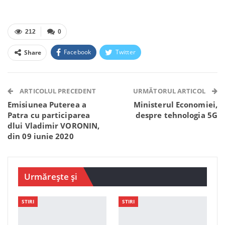
212
0
Facebook
Twitter
Share
Facebook Messenger
OK.ru
VK
Telegram
WhatsApp
Viber
ARTICOLUL PRECEDENT
URMĂTORUL ARTICOL
Emisiunea Puterea a
Ministerul Economiei,
Patra cu participarea
despre tehnologia 5G
dlui Vladimir VORONIN,
din 09 iunie 2020
Urmărește și
STIRI
STIRI