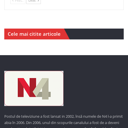
PREC.
URM.
Cele mai citite articole
Postul de televiziune a fost lansat in 2002, însă numele de N4 l-a primit
abia în 2006. Din 2006, unul din scopurile canalului a fost de a deveni