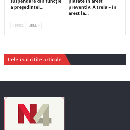
suspendare din funcție
plasate în arest
a președintei…
preventiv. A treia – în
arest la…
PREC.
URM.
Cele mai citite articole