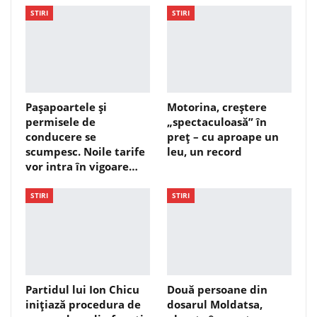
STIRI
STIRI
Pașapoartele și
Motorina, creștere
permisele de
„spectaculoasă” în
conducere se
preț – cu aproape un
scumpesc. Noile tarife
leu, un record
vor intra în vigoare…
STIRI
STIRI
Partidul lui Ion Chicu
Două persoane din
inițiază procedura de
dosarul Moldatsa,