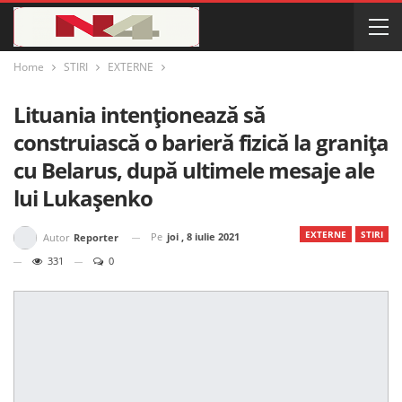
Home
STIRI
EXTERNE
Lituania intenționează să
construiască o barieră fizică la granița
cu Belarus, după ultimele mesaje ale
lui Lukașenko
EXTERNE
STIRI
Pe
joi , 8 iulie 2021
Autor
Reporter
331
0