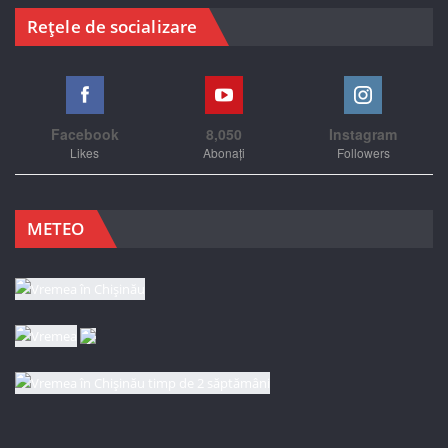
Rețele de socializare
Facebook
8,050
Instagram
Likes
Abonați
Followers
METEO