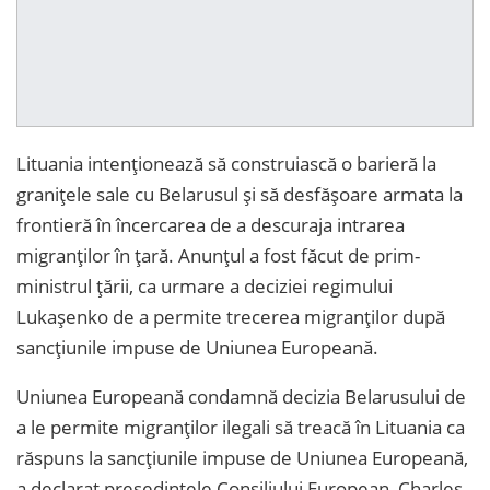
Lituania intenționează să construiască o barieră la
granițele sale cu Belarusul și să desfășoare armata la
frontieră în încercarea de a descuraja intrarea
migranților în țară. Anunțul a fost făcut de prim-
ministrul țării, ca urmare a deciziei regimului
Lukașenko de a permite trecerea migranților după
sancțiunile impuse de Uniunea Europeană.
Uniunea Europeană condamnă decizia Belarusului de
a le permite migranţilor ilegali să treacă în Lituania ca
răspuns la sancţiunile impuse de Uniunea Europeană,
a declarat preşedintele Consiliului European, Charles