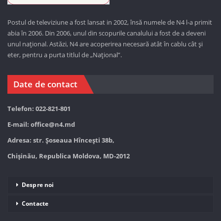
Postul de televiziune a fost lansat in 2002, însă numele de N4 l-a primit
abia în 2006. Din 2006, unul din scopurile canalului a fost de a deveni
unul național. Astăzi,
N4 are acoperirea necesară atât în cablu cât și
eter, pentru a purta titlul de „Național”.
Date de contact
Telefon: 022-821-801
E-mail:
office@n4.md
Adresa: str. Șoseaua Hînceşti 38b,
Chișinău, Republica Moldova, MD-2012
Despre noi
Contacte