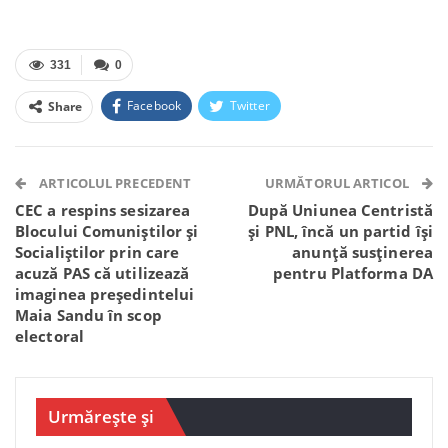
331
0
Facebook
Twitter
Share
Facebook Messenger
OK.ru
VK
Telegram
WhatsApp
Viber
ARTICOLUL PRECEDENT
URMĂTORUL ARTICOL
CEC a respins sesizarea
După Uniunea Centristă
Blocului Comuniștilor și
și PNL, încă un partid își
Socialiștilor prin care
anunță susținerea
acuză PAS că utilizează
pentru Platforma DA
imaginea președintelui
Maia Sandu în scop
electoral
Urmărește și