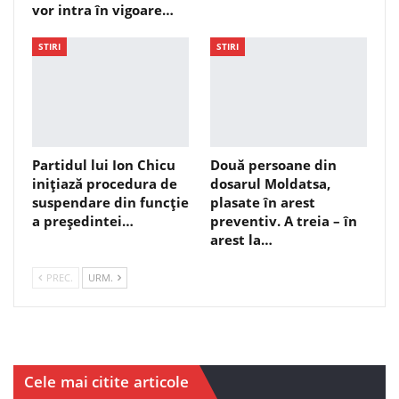
vor intra în vigoare…
STIRI
STIRI
Partidul lui Ion Chicu
Două persoane din
inițiază procedura de
dosarul Moldatsa,
suspendare din funcție
plasate în arest
a președintei…
preventiv. A treia – în
arest la…
PREC.
URM.
Cele mai citite articole