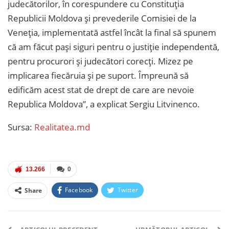
judecătorilor, în corespundere cu Constituția
Republicii Moldova și prevederile Comisiei de la
Veneția, implementată astfel încât la final să spunem
că am făcut pași siguri pentru o justiție independentă,
pentru procurori și judecători corecți. Mizez pe
implicarea fiecăruia și pe suport. Împreună să
edificăm acest stat de drept de care are nevoie
Republica Moldova”, a explicat Sergiu Litvinenco.
Sursa:
Realitatea.md
13.266
0
Facebook
Twitter
Share
Facebook Messenger
OK.ru
VK
Telegram
WhatsApp
Viber