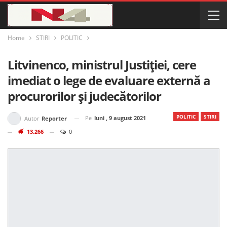
Home
STIRI
POLITIC
Litvinenco, ministrul Justiției, cere
imediat o lege de evaluare externă a
procurorilor și judecătorilor
POLITIC
STIRI
Pe
luni , 9 august 2021
Autor
Reporter
13.266
0