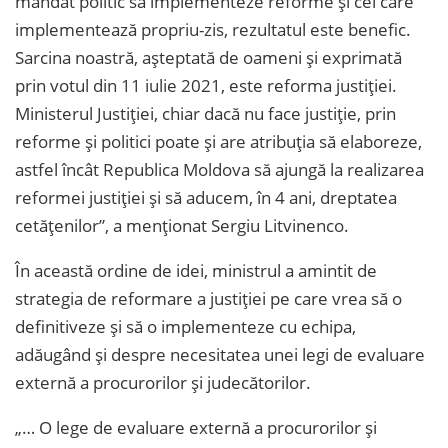
mandat politic să implementeze reforme și cei care
implementează propriu-zis, rezultatul este benefic.
Sarcina noastră, așteptată de oameni și exprimată
prin votul din 11 iulie 2021, este reforma justiției.
Ministerul Justiției, chiar dacă nu face justiție, prin
reforme și politici poate și are atribuția să elaboreze,
astfel încât Republica Moldova să ajungă la realizarea
reformei justiției și să aducem, în 4 ani, dreptatea
cetățenilor”, a menționat Sergiu Litvinenco.
În această ordine de idei, ministrul a amintit de
strategia de reformare a justiției pe care vrea să o
definitiveze și să o implementeze cu echipa,
adăugând și despre necesitatea unei legi de evaluare
externă a procurorilor și judecătorilor.
„… O lege de evaluare externă a procurorilor și