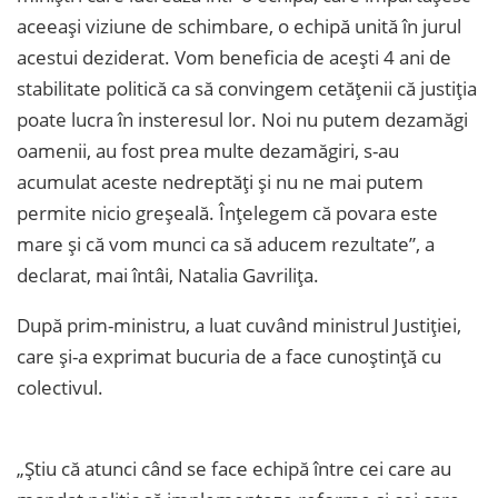
aceeași viziune de schimbare, o echipă unită în jurul
acestui deziderat. Vom beneficia de acești 4 ani de
stabilitate politică ca să convingem cetățenii că justiția
poate lucra în insteresul lor. Noi nu putem dezamăgi
oamenii, au fost prea multe dezamăgiri, s-au
acumulat aceste nedreptăți și nu ne mai putem
permite nicio greșeală. Înțelegem că povara este
mare și că vom munci ca să aducem rezultate”, a
declarat, mai întâi, Natalia Gavrilița.
După prim-ministru, a luat cuvând ministrul Justiției,
care și-a exprimat bucuria de a face cunoștință cu
colectivul.
„Știu că atunci când se face echipă între cei care au