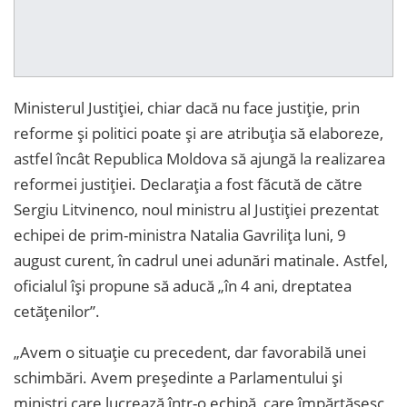
Ministerul Justiției, chiar dacă nu face justiție, prin
reforme și politici poate și are atribuția să elaboreze,
astfel încât Republica Moldova să ajungă la realizarea
reformei justiției. Declarația a fost făcută de către
Sergiu Litvinenco, noul ministru al Justiției prezentat
echipei de prim-ministra Natalia Gavrilița luni, 9
august curent, în cadrul unei adunări matinale. Astfel,
oficialul își propune să aducă „în 4 ani, dreptatea
cetățenilor”.
„Avem o situație cu precedent, dar favorabilă unei
schimbări. Avem președinte a Parlamentului și
miniștri care lucrează într-o echipă, care împărtășesc