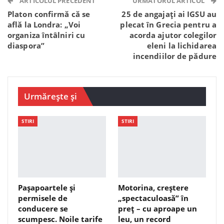
ARTICOLUL PRECEDENT
URMĂTORUL ARTICOL
Platon confirmă că se
25 de angajați ai IGSU au
află la Londra: „Voi
plecat în Grecia pentru a
organiza întâlniri cu
acorda ajutor colegilor
diaspora”
eleni la lichidarea
incendiilor de pădure
Urmărește și
STIRI
STIRI
Pașapoartele și
Motorina, creștere
permisele de
„spectaculoasă” în
conducere se
preț – cu aproape un
scumpesc. Noile tarife
leu, un record