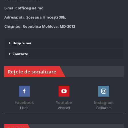
E-mail:
office@n4.md
Adresa: str. Șoseaua Hînceşti 38b,
Chișinău, Republica Moldova, MD-2012
Despre noi
Contacte
Rețele de socializare
Facebook
Youtube
Instagram
Likes
Abonați
Followers