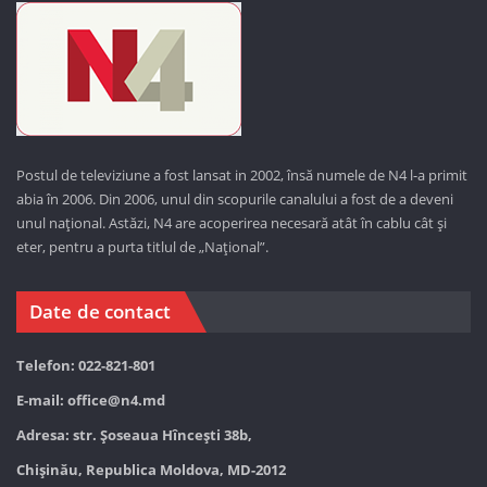
Postul de televiziune a fost lansat in 2002, însă numele de N4 l-a primit
abia în 2006. Din 2006, unul din scopurile canalului a fost de a deveni
unul național. Astăzi,
N4 are acoperirea necesară atât în cablu cât și
eter, pentru a purta titlul de „Național”.
Date de contact
Telefon: 022-821-801
E-mail:
office@n4.md
Adresa: str. Șoseaua Hînceşti 38b,
Chișinău, Republica Moldova, MD-2012