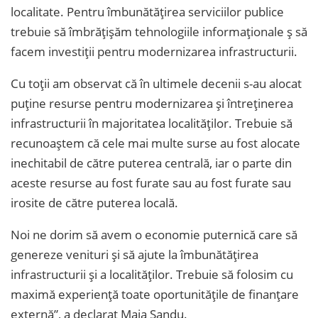
localitate. Pentru îmbunătățirea serviciilor publice
trebuie să îmbrățișăm tehnologiile informaționale ș să
facem investiții pentru modernizarea infrastructurii.
Cu toții am observat că în ultimele decenii s-au alocat
puține resurse pentru modernizarea și întreținerea
infrastructurii în majoritatea localităților. Trebuie să
recunoaștem că cele mai multe surse au fost alocate
inechitabil de către puterea centrală, iar o parte din
aceste resurse au fost furate sau au fost furate sau
irosite de către puterea locală.
Noi ne dorim să avem o economie puternică care să
genereze venituri și să ajute la îmbunătățirea
infrastructurii și a localităților. Trebuie să folosim cu
maximă experiență toate oportunitățile de finanțare
externă”, a declarat Maia Sandu.