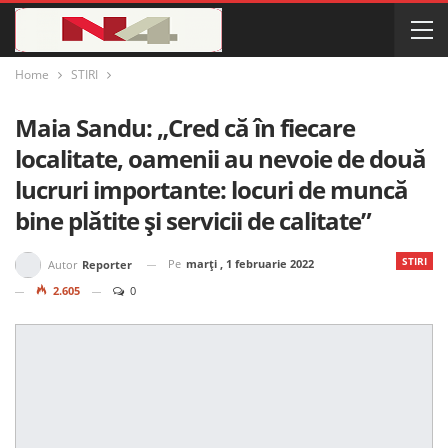
Home
STIRI
Maia Sandu: „Cred că în fiecare
localitate, oamenii au nevoie de două
lucruri importante: locuri de muncă
bine plătite și servicii de calitate”
STIRI
Pe
marți , 1 februarie 2022
Autor
Reporter
2.605
0