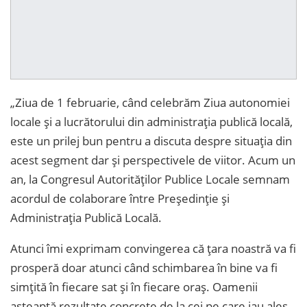
„Ziua de 1 februarie, când celebrăm Ziua autonomiei
locale şi a lucrătorului din administraţia publică locală,
este un prilej bun pentru a discuta despre situația din
acest segment dar și perspectivele de viitor. Acum un
an, la Congresul Autorităților Publice Locale semnam
acordul de colaborare între Președinție și
Administrația Publică Locală.
Atunci îmi exprimam convingerea că țara noastră va fi
prosperă doar atunci când schimbarea în bine va fi
simțită în fiecare sat și în fiecare oraș. Oamenii
așteaptă rezultate concrete de la cei pe care iau ales