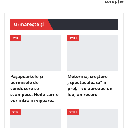
corupție
Urmărește și
STIRI
STIRI
Pașapoartele și
Motorina, creștere
permisele de
„spectaculoasă” în
conducere se
preț – cu aproape un
scumpesc. Noile tarife
leu, un record
vor intra în vigoare…
STIRI
STIRI