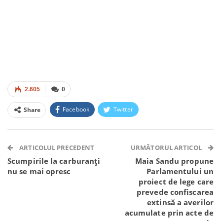
2.605
0
Facebook
Twitter
Share
Facebook Messenger
OK.ru
VK
Telegram
WhatsApp
Viber
ARTICOLUL PRECEDENT
URMĂTORUL ARTICOL
Scumpirile la carburanți
Maia Sandu propune
nu se mai opresc
Parlamentului un
proiect de lege care
prevede confiscarea
extinsă a averilor
acumulate prin acte de