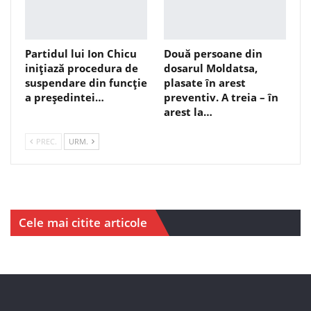
Partidul lui Ion Chicu
Două persoane din
inițiază procedura de
dosarul Moldatsa,
suspendare din funcție
plasate în arest
a președintei…
preventiv. A treia – în
arest la…
PREC.
URM.
Cele mai citite articole