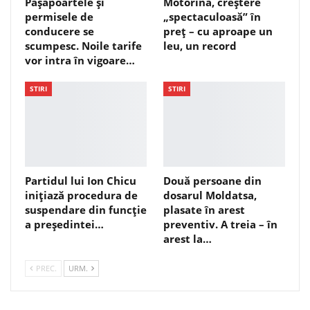
Pașapoartele și
Motorina, creștere
permisele de
„spectaculoasă” în
conducere se
preț – cu aproape un
scumpesc. Noile tarife
leu, un record
vor intra în vigoare…
STIRI
STIRI
Partidul lui Ion Chicu
Două persoane din
inițiază procedura de
dosarul Moldatsa,
suspendare din funcție
plasate în arest
a președintei…
preventiv. A treia – în
arest la…
PREC.
URM.