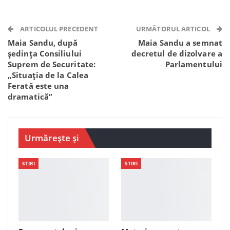
Facebook Messenger
OK.ru
VK
Telegram
WhatsApp
Viber
ARTICOLUL PRECEDENT
URMĂTORUL ARTICOL
Maia Sandu, după
Maia Sandu a semnat
ședința Consiliului
decretul de dizolvare a
Suprem de Securitate:
Parlamentului
„Situația de la Calea
Ferată este una
dramatică”
Urmărește și
STIRI
STIRI