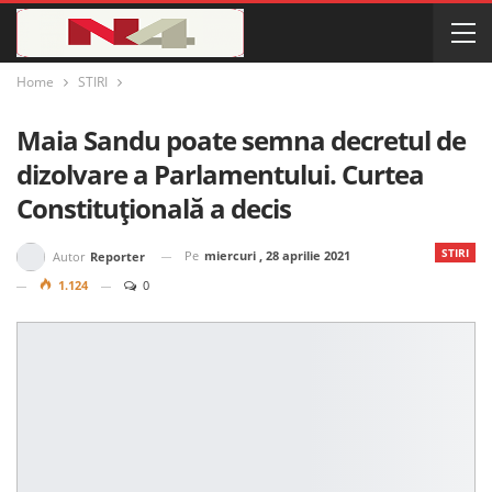
Home
STIRI
Maia Sandu poate semna decretul de
dizolvare a Parlamentului. Curtea
Constituțională a decis
STIRI
Pe
miercuri , 28 aprilie 2021
Autor
Reporter
1.124
0