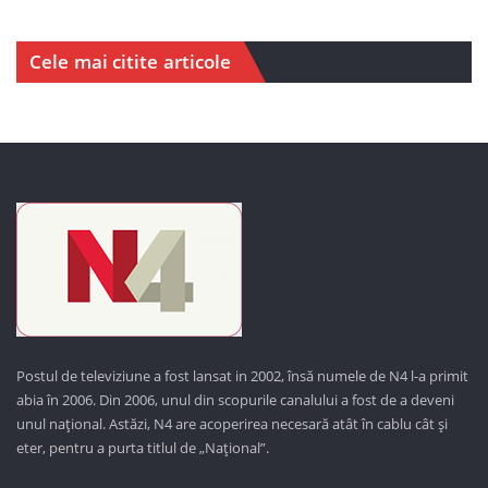
Cele mai citite articole
Postul de televiziune a fost lansat in 2002, însă numele de N4 l-a primit
abia în 2006. Din 2006, unul din scopurile canalului a fost de a deveni
unul național. Astăzi,
N4 are acoperirea necesară atât în cablu cât și
eter, pentru a purta titlul de „Național”.