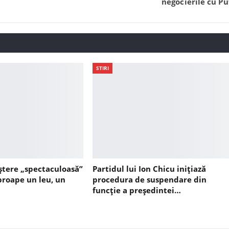
negocierile cu Pu
STIRI
ștere „spectaculoasă”
Partidul lui Ion Chicu inițiază
aproape un leu, un
procedura de suspendare din
funcție a președintei…