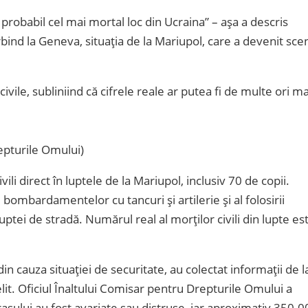
st probabil cel mai mortal loc din Ucraina” – așa a descris
ind la Geneva, situația de la Mariupol, care a devenit sce
vile, subliniind că cifrele reale ar putea fi de multe ori ma
epturile Omului)
i direct în luptele de la Mariupol, inclusiv 70 de copii.
 bombardamentelor cu tancuri și artilerie și al folosirii
ptei de stradă. Numărul real al morților civili din lupte es
n cauza situației de securitate, au colectat informații de l
lit. Oficiul Înaltului Comisar pentru Drepturile Omului a
rașului au fost avariate sau distruse, iar aproximativ 350.