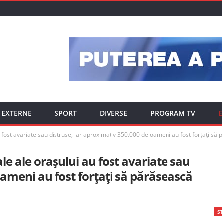
EXTERNE
SPORT
DIVERSE
PROGRAM TV
E
u fost avariate sau distruse, iar aproximativ 350.000 de oameni au fost forțați să
ale ale orașului au fost avariate sau
oameni au fost forțați să părăsească
ST