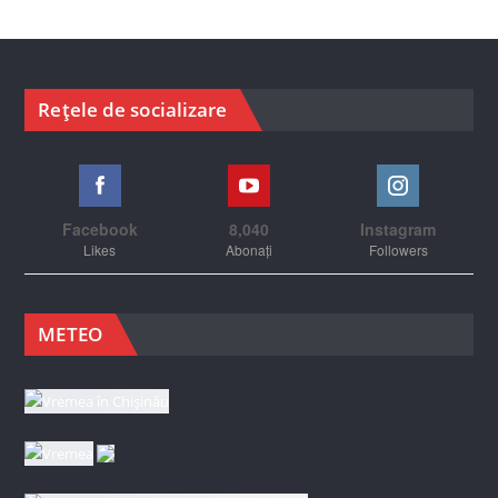
Rețele de socializare
Facebook
8,040
Instagram
Likes
Abonați
Followers
METEO