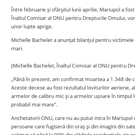
Între februarie și sfârșitul lunii aprilie, Mariupol a fo
Înaltul Comisar al ONU pentru Drepturile Omului, vorb
unor lupte aprige.
Michelle Bachelet a anunțat bilanțul pentru victimele ci
mari.
(Michelle Bachelet, Înaltul Comisar al ONU pentru Dr
„Până în prezent, am confirmat moartea a 1.348 de civil
Aceste decese au fost rezultatul loviturilor aeriene, al
armelor de calibru mic și a armelor ușoare în timpul lu
probabil mai mare”.
Anchetatorii ONU, care nu au putut intra în Mariupol di
persoane care fugiseră din oraș și din imagini din sate
estimat că până la 90% din clădirile rezidențiale ale o