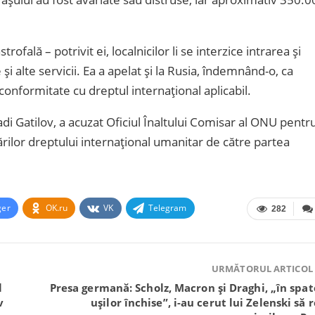
fală – potrivit ei, localnicilor li se interzice intrarea și
 și alte servicii. Ea a apelat și la Rusia, îndemnând-o, ca
conformitate cu dreptul internațional aplicabil.
 Gatilov, a acuzat Oficiul Înaltului Comisar al ONU pentr
ărilor dreptului internațional umanitar de către partea
ger
OK.ru
VK
Telegram
282
URMĂTORUL ARTICOL
l
Presa germană: Scholz, Macron și Draghi, „în spat
v
ușilor închise”, i-au cerut lui Zelenski să r