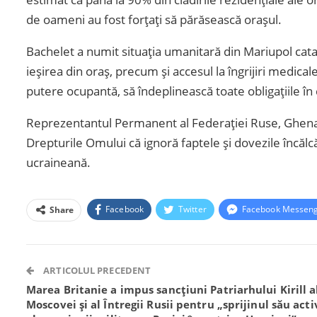
de oameni au fost forțați să părăsească orașul.
Bachelet a numit situația umanitară din Mariupol catastro
ieșirea din oraș, precum și accesul la îngrijiri medicale
putere ocupantă, să îndeplinească toate obligațiile în 
Reprezentantul Permanent al Federației Ruse, Ghenadi
Drepturile Omului că ignoră faptele și dovezile încălc
ucraineană.
Facebook
Twitter
Facebook Messen
Share
ARTICOLUL PRECEDENT
Marea Britanie a impus sancțiuni Patriarhului Kirill a
Moscovei și al Întregii Rusii pentru „sprijinul său acti