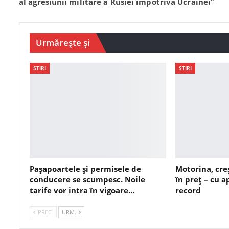
al agresiunii militare a Rusiei împotriva Ucrainei”
Urmărește și
STIRI
STIRI
Pașapoartele și permisele de
Motorina, cre
conducere se scumpesc. Noile
în preț – cu 
tarife vor intra în vigoare…
record
PREC.
URM.