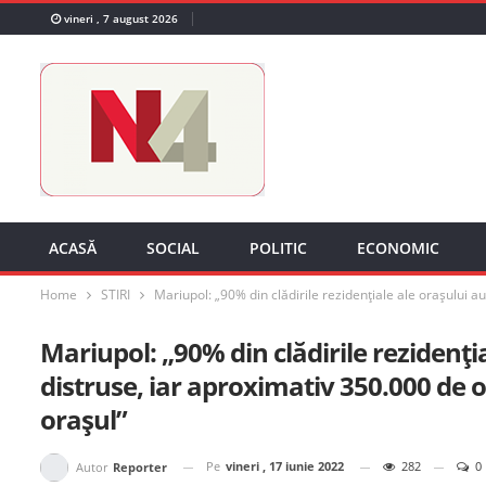
vineri , 7 august 2026
ACASĂ
SOCIAL
POLITIC
ECONOMIC
Home
STIRI
Mariupol: „90% din clădirile rezidențiale ale orașului a
Mariupol: „90% din clădirile rezidenți
distruse, iar aproximativ 350.000 de 
orașul”
Pe
vineri , 17 iunie 2022
282
0
Autor
Reporter