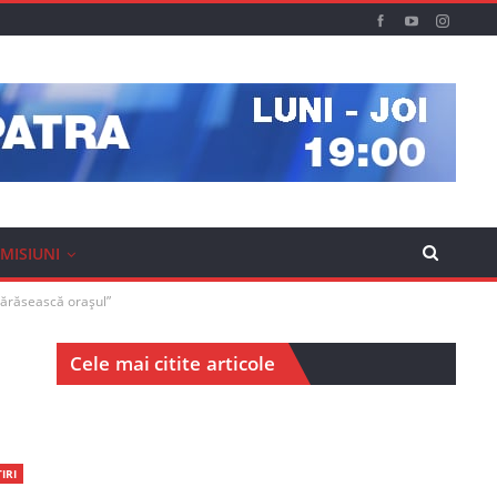
MISIUNI
 părăsească orașul”
Cele mai citite articole
IRI