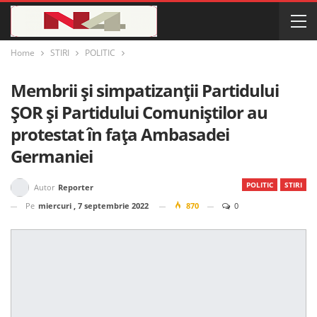
Home
STIRI
POLITIC
Membrii și simpatizanții Partidului
ȘOR și Partidului Comuniștilor au
protestat în fața Ambasadei
Germaniei
POLITIC
STIRI
Autor
Reporter
Pe
miercuri , 7 septembrie 2022
870
0