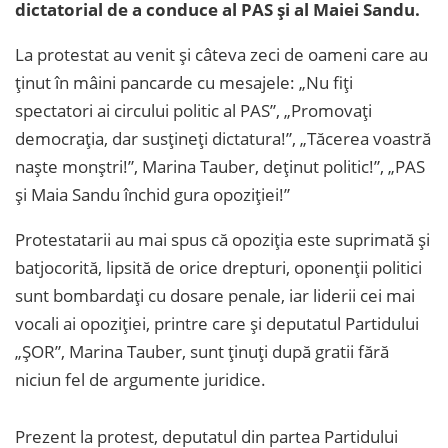
dictatorial de a conduce al PAS și al Maiei Sandu.
La protestat au venit și câteva zeci de oameni care au
ținut în mâini pancarde cu mesajele: „Nu fiți
spectatori ai circului politic al PAS”, „Promovați
democrația, dar susțineți dictatura!”, „Tăcerea voastră
naște monștri!”, Marina Tauber, deținut politic!”, „PAS
și Maia Sandu închid gura opoziției!”
Protestatarii au mai spus că opoziția este suprimată și
batjocorită, lipsită de orice drepturi, oponenții politici
sunt bombardați cu dosare penale, iar liderii cei mai
vocali ai opoziției, printre care și deputatul Partidului
„ȘOR”, Marina Tauber, sunt ținuți după gratii fără
niciun fel de argumente juridice.
Prezent la protest, deputatul din partea Partidului