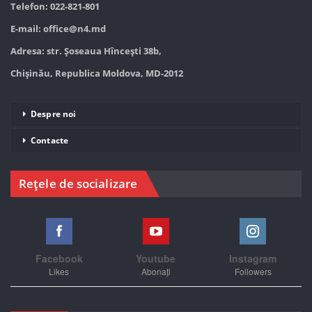
Telefon: 022-821-801
E-mail:
office@n4.md
Adresa: str. Șoseaua Hînceşti 38b,
Chișinău, Republica Moldova, MD-2012
Despre noi
Contacte
Rețele de socializare
Facebook
Youtube
Instagram
Likes
Abonați
Followers