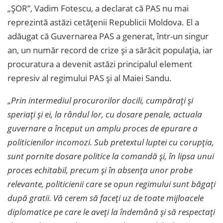
„ȘOR”, Vadim Fotescu, a declarat că PAS nu mai
reprezintă astăzi cetățenii Republicii Moldova. El a
adăugat că Guvernarea PAS a generat, într-un singur
an, un număr record de crize și a sărăcit populația, iar
procuratura a devenit astăzi principalul element
represiv al regimului PAS și al Maiei Sandu.
„
Prin intermediul procurorilor docili, cumpărați și
speriați și ei, la rândul lor, cu dosare penale, actuala
guvernare a început un amplu proces de epurare a
politicienilor incomozi. Sub pretextul luptei cu corupția,
sunt pornite dosare politice la comandă și, în lipsa unui
proces echitabil, precum și în absența unor probe
relevante, politicienii care se opun regimului sunt băgați
după gratii. Vă cerem să faceți uz de toate mijloacele
diplomatice pe care le aveți la îndemână și să respectați