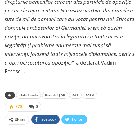
drepturile oamenilor care au ales partidele de opoziție
pe care le reprezentăm. Noi astăzi vorbim din numele a
sute de mii de oameni care au votat pentru noi. Stimate
domnule ambasador al Germaniei, vrem să auzim
poziția dumneavoastră în legătură cu toate aceste
ilegalități și probleme enumerate mai sus și să
interveniți, folosind toate mijloacele diplomatice, pentru
a opri persecutarea opoziției”
, a declarat Vadim
Fotescu.
Maia Sandu
Partidul ȘOR
PAS
PCRM
870
0
Facebook
Twitter
Share
Facebook Messenger
OK.ru
VK