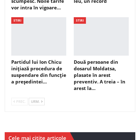
scumpesc. Noile tarife
leu, un record
vor intra în vigoare…
STIRI
STIRI
Partidul lui Ion Chicu
Două persoane din
inițiază procedura de
dosarul Moldatsa,
suspendare din funcție
plasate în arest
a președintei…
preventiv. A treia – în
arest la…
PREC.
URM.
Cele mai citite articole