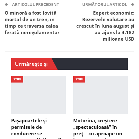
Telegram
WhatsApp
Viber
ARTICOLUL PRECEDENT
URMĂTORUL ARTICOL
O minoră a fost lovită
Expert economic:
mortal de un tren, în
Rezervele valutare au
timp ce traversa calea
crescut în luna august și
ferată neregulamentar
au ajuns la 4.182
milioane USD
Urmărește și
STIRI
STIRI
Pașapoartele și
Motorina, creștere
permisele de
„spectaculoasă” în
conducere se
preț – cu aproape un