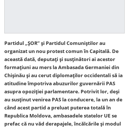
Partidul „ȘOR” și Partidul Comuniștilor au
organizat un nou protest comun în Capitală. De
această dată, deputați și susținători ai acestor
formațiuni au mers la Ambasada Germaniei din
Chișinău și au cerut diplomaților occidentali să ia
atitudine împotriva abuzurilor guvernării PAS
asupra opoziției parlamentare. Potrivit lor, deși
au susținut venirea PAS la conducere, la un an de
când acest partid a preluat puterea totală în
Republica Moldova, ambasadele statelor UE se
prefac că nu văd derapajele, încălcările și modul