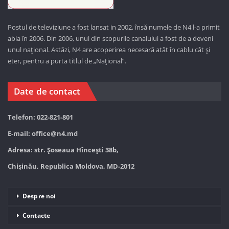
Postul de televiziune a fost lansat in 2002, însă numele de N4 l-a primit
abia în 2006. Din 2006, unul din scopurile canalului a fost de a deveni
unul național. Astăzi,
N4 are acoperirea necesară atât în cablu cât și
eter, pentru a purta titlul de „Național”.
Date de contact
Telefon: 022-821-801
E-mail:
office@n4.md
Adresa: str. Șoseaua Hînceşti 38b,
Chișinău, Republica Moldova, MD-2012
Despre noi
Contacte