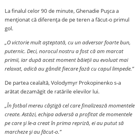
La finalul celor 90 de minute, Ghenadie Pușca a
menționat că diferența de pe teren a făcut-o primul
gol.
„O victorie mult așteptată, cu un adversar foarte bun,
puternic. Deci, norocul nostru a fost că am marcat
primii, iar după acest moment băieții au evoluat mai
relaxat, adică au gândit fiecare fază cu capul limpede.”
De partea cealaltă, Volodymyr Prokopinenko s-a
arătat dezamăgit de ratările elevilor lui.
„În fotbal mereu câștigă cel care finalizează momentele
create. Astăzi, echipa adversă a profitat de momentele
pe care și le-a creat în prima repriză, ei au putut să
marcheze și au făcut-o.”