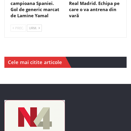
campioana Spaniei.
Real Madrid. Echipa pe
Gol de generic marcat
care o va antrena din
de Lamine Yamal
vară
PREC.
URM.
Cele mai citite articole