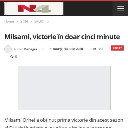
Home
STIRI
SPORT
Milsami, victorie în doar cinci minute
SPORT
Pe
marți , 14 iulie 2020
337
Autor
Manager
0
Milsami Orhei a obținut prima victorie din acest sezon
al Diviziei Naționale, după ce a învins-o la scor de