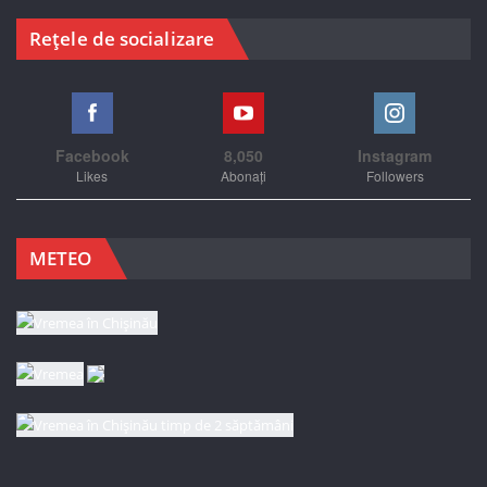
Rețele de socializare
Facebook
8,050
Instagram
Likes
Abonați
Followers
METEO