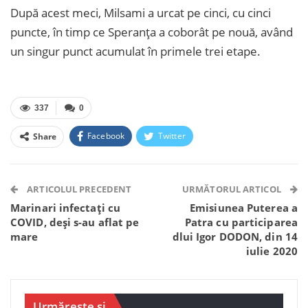
După acest meci, Milsami a urcat pe cinci, cu cinci
puncte, în timp ce Speranța a coborât pe nouă, având
un singur punct acumulat în primele trei etape.
337
0
Facebook
Twitter
Share
Facebook Messenger
OK.ru
VK
Telegram
WhatsApp
Viber
ARTICOLUL PRECEDENT
URMĂTORUL ARTICOL
Marinari infectați cu
Emisiunea Puterea a
COVID, deși s-au aflat pe
Patra cu participarea
mare
dlui Igor DODON, din 14
iulie 2020
Urmărește și