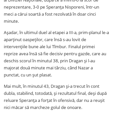
neprezentare, 3-0 pe Speranța Nisporeni, într-un
meci a cărui soartă a fost rezolvată în doar cinci
minute.
Așadar, în ultimul duel al etapei a III-a, prim-planul le-a
aparținut oaspeților, care însă s-au lovit de
intervențiile bune ale lui Tîmbur. Finalul primei
reprize avea însă să fie decisiv pentru gazde, care au
deschis scorul în minutul 38, prin Dragan și l-au
majorat două minute mai târziu, când Nazar a
punctat, cu un șut plasat.
Mai mult, în minutul 43, Dragan și-a trecut în cont
dubla, stabilind, totodată, și rezultatul final, deși după
reluare Speranța a forțat în ofensivă, dar nu a reușit
nici măcar să marcheze golul de onoare.