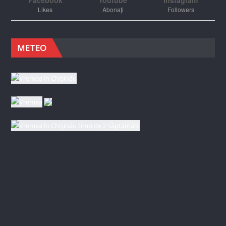
Likes
Abonați
Followers
METEO