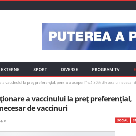
EXTERNE
SPORT
DIVERSE
PROGRAM TV
E
a vaccinului la preț preferențial, pentru a acoperi încă 30% din totalul necesar d
ionare a vaccinului la preț preferențial,
 necesar de vaccinuri
SOCIAL
ST
0