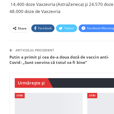
14.400 doze Vaxzevria (AstraZeneca) și 24.570 doze Pfiz
48.000 doze de Vaxzevria
Facebook
Twitter
Facebook Messen
Share
ARTICOLUL PRECEDENT
Putin a primit și cea de-a doua doză de vaccin anti-
Covid: „Sunt convins că totul va fi bine”
Urmărește și
STIRI
STIRI