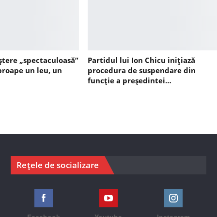
ștere „spectaculoasă”
Partidul lui Ion Chicu inițiază
aproape un leu, un
procedura de suspendare din
funcție a președintei…
Rețele de socializare
Facebook
Youtube
Instagram