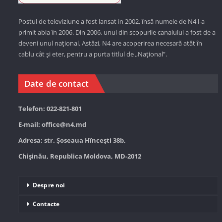
Postul de televiziune a fost lansat in 2002, însă numele de N4 l-a
primit abia în 2006. Din 2006, unul din scopurile canalului a fost de a
deveni unul național. Astăzi,
N4 are acoperirea necesară atât în
cablu cât și eter, pentru a purta titlul de „Național”.
Date de contact
Telefon: 022-821-801
E-mail:
office@n4.md
Adresa: str. Șoseaua Hînceşti 38b,
Chișinău, Republica Moldova, MD-2012
Despre noi
Contacte