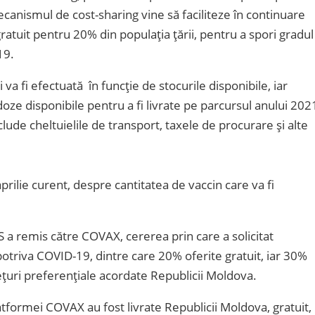
canismul de cost-sharing vine să faciliteze în continuare
 gratuit pentru 20% din populația țării, pentru a spori gradul
19.
va fi efectuată în funcție de stocurile disponibile, iar
e disponibile pentru a fi livrate pe parcursul anului 202
clude cheltuielile de transport, taxele de procurare și alte
rilie curent, despre cantitatea de vaccin care va fi
 remis către COVAX, cererea prin care a solicitat
otriva COVID-19, dintre care 20% oferite gratuit, iar 30%
țuri preferențiale acordate Republicii Moldova.
atformei COVAX au fost livrate Republicii Moldova, gratuit,