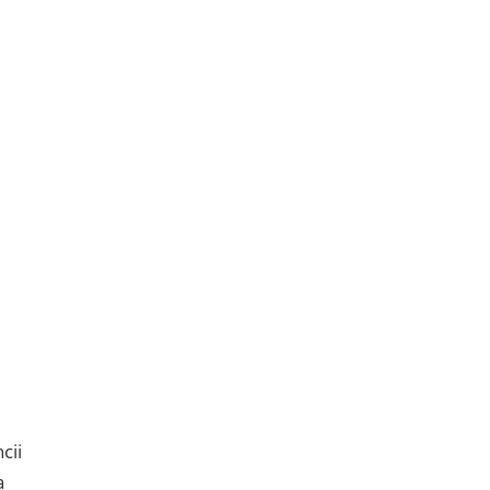
cii
a