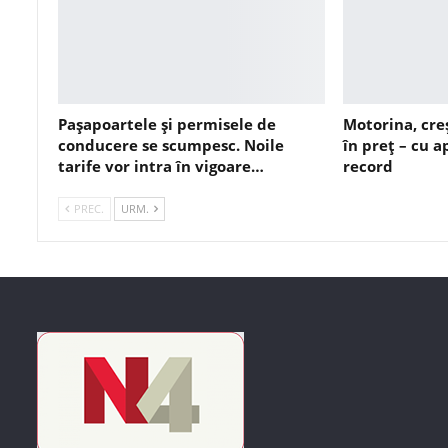
Pașapoartele și permisele de
Motorina, cre
conducere se scumpesc. Noile
în preț – cu 
tarife vor intra în vigoare…
record
PREC.
URM.