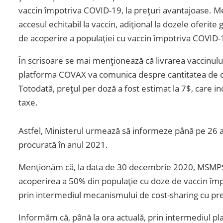
vaccin împotriva COVID-19, la prețuri avantajoase. Me
accesul echitabil la vaccin, adițional la dozele oferite
de acoperire a populației cu vaccin împotriva COVID-
În scrisoare se mai menționează că livrarea vaccinului 
platforma COVAX va comunica despre cantitatea de doz
Totodată, prețul per doză a fost estimat la 7$, care in
taxe.
Astfel, Ministerul urmează să informeze până pe 26 ap
procurată în anul 2021.
Menționăm că, la data de 30 decembrie 2020, MSMPS a
acoperirea a 50% din populație cu doze de vaccin împ
prin intermediul mecanismului de cost-sharing cu pre
Informăm că, până la ora actuală, prin intermediul pl