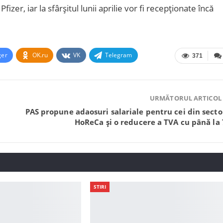
er, iar la sfârșitul lunii aprilie vor fi recepționate încă
ger
OK.ru
VK
Telegram
371
URMĂTORUL ARTICOL
PAS propune adaosuri salariale pentru cei din secto
HoReCa și o reducere a TVA cu până la
STIRI