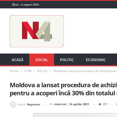
joi , 6 august 2026
ACASĂ
SOCIAL
POLITIC
ECONOMIC
Home
STIRI
SOCIAL
Moldova a lansat procedura de achiziționare 
Moldova a lansat procedura de achiziț
pentru a acoperi încă 30% din totalul
Pe
miercuri , 14 aprilie 2021
371
Autor
Reporter