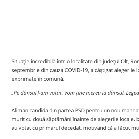
Situație incredibilă într-o localitate din județul Olt,
septembrie din cauza COVID-19, a câștigat alegerile l
exprimate în comună.
„Pe dânsul l-am votat. Vom ține mereu la dânsul. Legea
Aliman candida din partea PSD pentru un nou mandat d
murit cu două săptămâni înainte de alegerile locale, 
au votat cu primarul decedat, motivând că a făcut mu