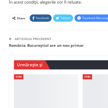
În acest condiții, alegerile vor fi reluate.
Facebook
Twitter
Facebook Messen
Share
ARTICOLUL PRECEDENT
România: Bucureștiul are un nou primar
Urmărește și
STIRI
STIRI