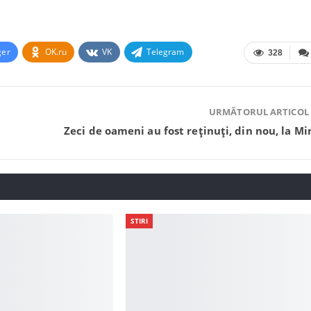
ger
OK.ru
VK
Telegram
328
URMĂTORUL ARTICOL
Zeci de oameni au fost reținuți, din nou, la Mi
STIRI