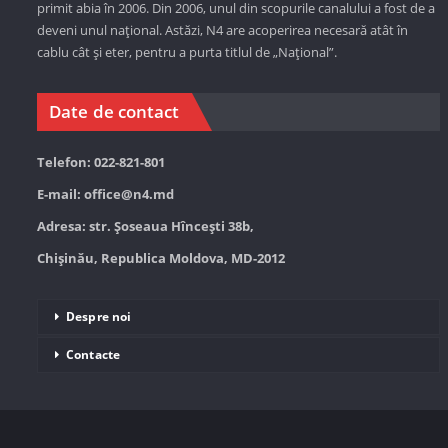
primit abia în 2006. Din 2006, unul din scopurile canalului a fost de a
deveni unul național. Astăzi,
N4 are acoperirea necesară atât în
cablu cât și eter, pentru a purta titlul de „Național”.
Date de contact
Telefon: 022-821-801
E-mail:
office@n4.md
Adresa: str. Șoseaua Hînceşti 38b,
Chișinău, Republica Moldova, MD-2012
Despre noi
Contacte