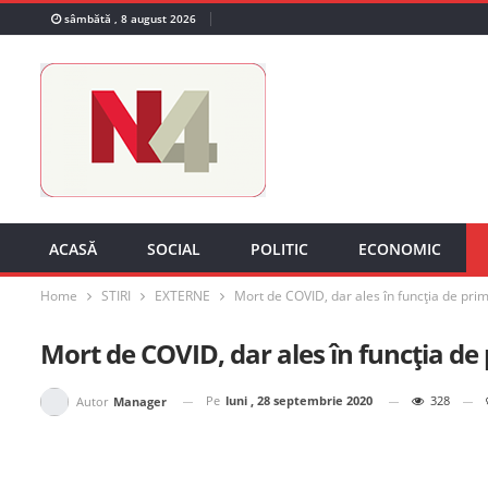
sâmbătă , 8 august 2026
ACASĂ
SOCIAL
POLITIC
ECONOMIC
Home
STIRI
EXTERNE
Mort de COVID, dar ales în funcția de pri
Mort de COVID, dar ales în funcția de
Pe
luni , 28 septembrie 2020
328
Autor
Manager