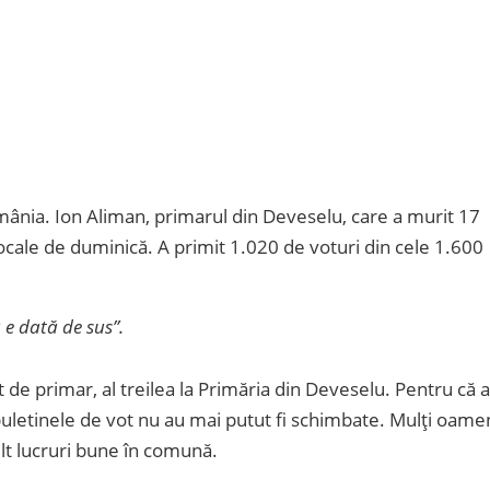
 România. Ion Aliman, primarul din Deveselu, care a murit 17
ocale de duminică. A primit 1.020 de voturi din cele 1.600
 e dată de sus”.
e primar, al treilea la Primăria din Deveselu. Pentru că a
buletinele de vot nu au mai putut fi schimbate. Mulți oame
lt lucruri bune în comună.