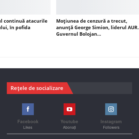
ul continuă atacurile
Moțiunea de cenzură a trecut,
lui, în pofida
anunță George Simion, liderul AUR.
Guvernul Bolojan…
Rețele de socializare
Facebook
Youtube
Instagram
Likes
Abonați
Followers