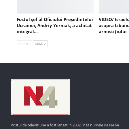
Fostul șef al Oficiului Președintelui
VIDEO/ Israel
Ucrainei, Andriy Yermak, a achitat
asupra Libanu
integral…
armistițiului
PREC.
URM.
Postul de televiziune a fost lansat in 2002, însă numele de N4 l-a