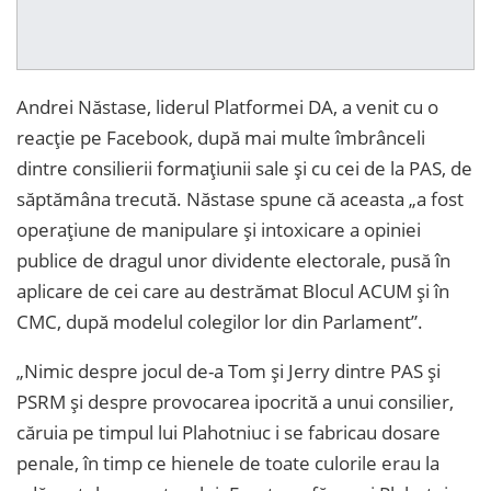
Andrei Năstase, liderul Platformei DA, a venit cu o
reacție pe Facebook, după mai multe îmbrânceli
dintre consilierii formațiunii sale și cu cei de la PAS, de
săptămâna trecută. Năstase spune că aceasta „a fost
operațiune de manipulare și intoxicare a opiniei
publice de dragul unor dividente electorale, pusă în
aplicare de cei care au destrămat Blocul ACUM și în
CMC, după modelul colegilor lor din Parlament”.
„Nimic despre jocul de-a Tom și Jerry dintre PAS și
PSRM și despre provocarea ipocrită a unui consilier,
căruia pe timpul lui Plahotniuc i se fabricau dosare
penale, în timp ce hienele de toate culorile erau la