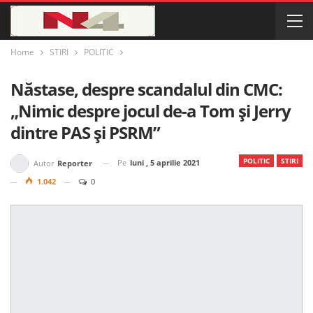
Home
STIRI
POLITIC
Năstase, despre scandalul din CMC:
„Nimic despre jocul de-a Tom și Jerry
dintre PAS și PSRM”
POLITIC
STIRI
Pe
luni , 5 aprilie 2021
Autor
Reporter
1.042
0