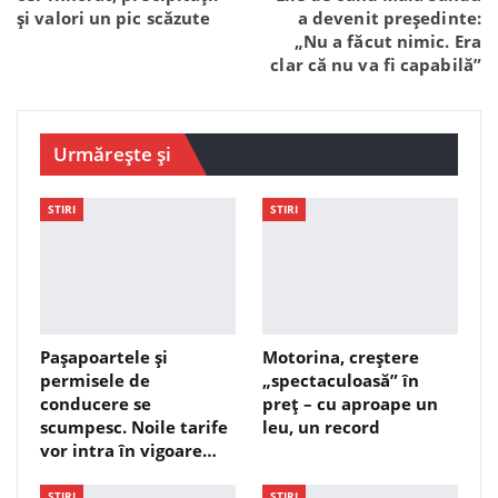
și valori un pic scăzute
a devenit președinte:
„Nu a făcut nimic. Era
clar că nu va fi capabilă”
Urmărește și
STIRI
STIRI
Pașapoartele și
Motorina, creștere
permisele de
„spectaculoasă” în
conducere se
preț – cu aproape un
scumpesc. Noile tarife
leu, un record
vor intra în vigoare…
STIRI
STIRI