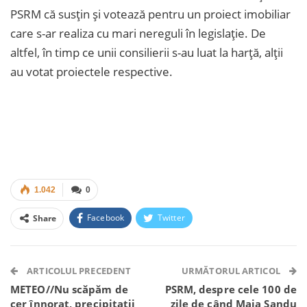
PSRM că susțin și votează pentru un proiect imobiliar
care s-ar realiza cu mari nereguli în legislație. De
altfel, în timp ce unii consilierii s-au luat la harță, alții
au votat proiectele respective.
1.042
0
Facebook
Twitter
Share
Facebook Messenger
OK.ru
VK
Telegram
WhatsApp
Viber
ARTICOLUL PRECEDENT
URMĂTORUL ARTICOL
METEO//Nu scăpăm de
PSRM, despre cele 100 de
cer înnorat, precipitații
zile de când Maia Sandu