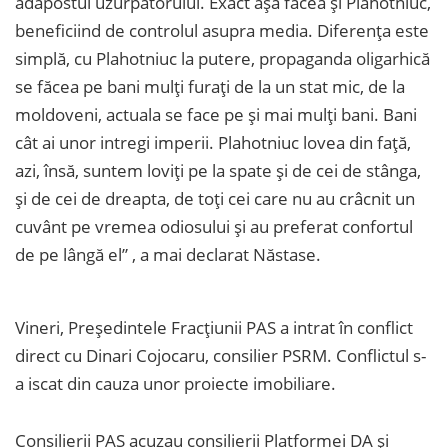
adăpostul uzurpatorului. Exact așa făcea și Plahotniuc,
beneficiind de controlul asupra media. Diferența este
simplă, cu Plahotniuc la putere, propaganda oligarhică
se făcea pe bani mulți furați de la un stat mic, de la
moldoveni, actuala se face pe și mai mulți bani. Bani
cât ai unor intregi imperii. Plahotniuc lovea din față,
azi, însă, suntem loviți pe la spate și de cei de stânga,
și de cei de dreapta, de toți cei care nu au crâcnit un
cuvânt pe vremea odiosului și au preferat confortul
de pe lângă el” , a mai declarat Năstase.
Vineri, Președintele Fracțiunii PAS a intrat în conflict
direct cu Dinari Cojocaru, consilier PSRM. Conflictul s-
a iscat din cauza unor proiecte imobiliare.
Consilierii PAS acuzau consilierii Platformei DA și