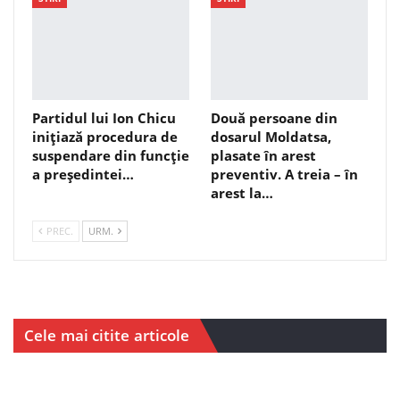
Partidul lui Ion Chicu
Două persoane din
inițiază procedura de
dosarul Moldatsa,
suspendare din funcție
plasate în arest
a președintei…
preventiv. A treia – în
arest la…
PREC.
URM.
Cele mai citite articole