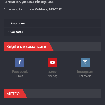
Adresa: str. Șoseaua Hînceşti 38b,
Chișinău, Republica Moldova, MD-2012
Despre noi
Contacte
Rețele de socializare
Facebook
8,050
Instagram
Likes
Abonați
Followers
METEO