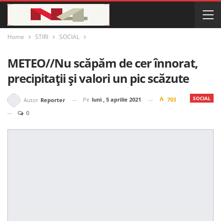
Home
STIRI
SOCIAL
METEO//Nu scăpăm de cer înnorat,
precipitații și valori un pic scăzute
SOCIAL
Pe
luni , 5 aprilie 2021
703
Autor
Reporter
0