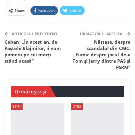
Facebook
Twitter
Share
Facebook Messenger
OK.ru
VK
Telegram
WhatsApp
Viber
ARTICOLUL PRECEDENT
URMĂTORUL ARTICOL
Ceban: „În acest an, de
Năstase, despre
Paștele Blajinilor, îi vom
scandalul din CMC:
pomeni pe cei morți
„Nimic despre jocul de-a
stând acasă”
Tom și Jerry dintre PAS și
PSRM”
Urmărește și
STIRI
STIRI