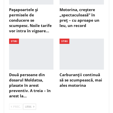
Pașapoartele și
Motorina, creștere
permisele de
„spectaculoasă” în
conducere se
preț – cu aproape un
scumpesc. Noile tarife
leu, un record
vor intra în vigoare…
STIRI
STIRI
Două persoane din
Carburanții continuă
dosarul Moldatsa,
să se scumpească, mai
plasate în arest
ales motorina
preventiv. A treia – în
arest la…
PREC.
URM.