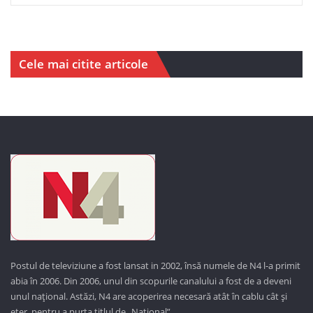
Cele mai citite articole
Postul de televiziune a fost lansat in 2002, însă numele de N4 l-a primit
abia în 2006. Din 2006, unul din scopurile canalului a fost de a deveni
unul național. Astăzi,
N4 are acoperirea necesară atât în cablu cât și
eter, pentru a purta titlul de „Național”.