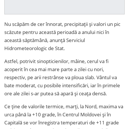
Nu scăpăm de cer înnorat, precipitații și valori un pic
scăzute pentru această perioadă a anului nici în
această săptămână, anunță Serviciul
Hidrometeorologic de Stat.
Astfel, potrivit sinopticienilor, mâine, cerul va fi
acoperit în cea mai mare parte a zilei cu nori,
respectiv, pe arii restrânse va ploua slab. Vântul va
bate moderat, cu posibile intensificări, iar în primele
ore ale zilei s-ar putea să apară și ceața densă.
Ce ține de valorile termice, marți, la Nord, maxima va
urca până la +10 grade, în Centrul Moldovei și în
Capitală se vor înregistra temperaturi de +11 grade