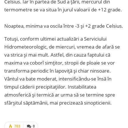
Celsius. Iar în partea de Sud a țării, mercurul din
termometre se va situa în jurul valoarii de +12 grade.
Noaptea, minima va oscila între -3 și +2 grade Celsius.
Totuși, conform ultimei actualizări a Serviciului
Hidrometeorologic, de miercuri, vremea de afară se
va strica și mai mult. Astfel, din cauza faptului că
maxima va coborî simțitor, stropii de ploaie se vor
transforma periodic în lapoviță și chiar ninsoare.
Vântul va bate moderat, intensificându-se însă în
timpul căderii precipitațiilor. Instabilitatea
atmosferică și termică ar urma să se termine spre
sfârșitul săptămânii, mai precizează sinopticienii.
703
0