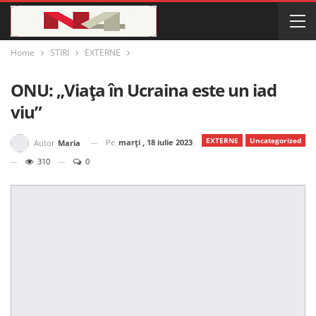
Home
STIRI
EXTERNE
ONU: „Viața în Ucraina este un iad
viu”
EXTERNE
Uncategorized
Pe
marți , 18 iulie 2023
Autor
Maria
310
0