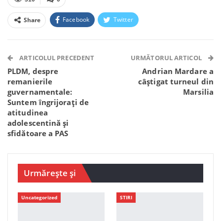
Facebook
Twitter
Share
Facebook Messenger
OK.ru
VK
Telegram
WhatsApp
Viber
ARTICOLUL PRECEDENT
URMĂTORUL ARTICOL
PLDM, despre
Andrian Mardare a
remanierile
câștigat turneul din
guvernamentale:
Marsilia
Suntem îngrijorați de
atitudinea
adolescentină și
sfidătoare a PAS
Urmărește și
Uncategorized
STIRI