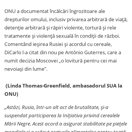
ONU a documentat încălcări îngrozitoare ale
drepturilor omului, inclusiv privarea arbitrară de viață,
detenție arbitrară și răpiri violente, tortură și rele
tratamente și violență sexuală în condiții de război.
Comentând ieșirea Rusiei și acordul cu cereale,
DiCarlo l-a citat din nou pe António Guterres, care a
numit decizia Moscovei „o lovitură pentru cei mai
nevoiași din lume”.
(Linda Thomas-Greenfield, ambasadorul SUA la
ONU)
„Astăzi, Rusia, într-un alt act de brutalitate, și-a
suspendat participarea la Inițiativa privind cerealele
Mării Negre. Acest acord a asigurat stabilitate pe piețele
mondiale și a scăzut prețurile alimentelor pentru toată