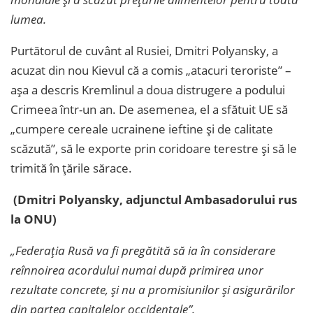
lumea.
Purtătorul de cuvânt al Rusiei, Dmitri Polyansky, a
acuzat din nou Kievul că a comis „atacuri teroriste” –
așa a descris Kremlinul a doua distrugere a podului
Crimeea într-un an. De asemenea, el a sfătuit UE să
„cumpere cereale ucrainene ieftine și de calitate
scăzută”, să le exporte prin coridoare terestre și să le
trimită în țările sărace.
(Dmitri Polyansky, adjunctul Ambasadorului rus
la ONU)
„Federația Rusă va fi pregătită să ia în considerare
reînnoirea acordului numai după primirea unor
rezultate concrete, și nu a promisiunilor și asigurărilor
din partea capitalelor occidentale”.