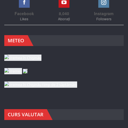
Facebook
8,040
Instagram
Likes
Abonați
Followers
METEO
CURS VALUTAR