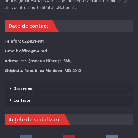
unul național. Astăzi,
N4 are acoperirea necesară atât în cablu cât și
eter, pentru a purta titlul de „Național”.
Date de contact
Telefon: 022-821-801
E-mail:
office@n4.md
Adresa: str. Șoseaua Hînceşti 38b,
Chișinău, Republica Moldova, MD-2012
Despre noi
Contacte
Rețele de socializare