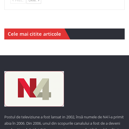
PREC.
URM.
Cele mai citite articole
Postul de televiziune a fost lansat in 2002, însă numele de N4 l-a primit
abia în 2006. Din 2006, unul din scopurile canalului a fost de a deveni