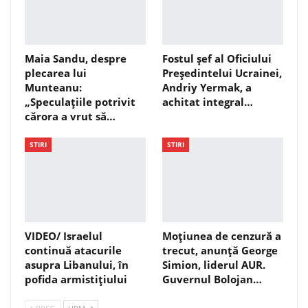
Maia Sandu, despre
Fostul șef al Oficiului
plecarea lui
Președintelui Ucrainei,
Munteanu:
Andriy Yermak, a
„Speculațiile potrivit
achitat integral…
cărora a vrut să…
STIRI
STIRI
VIDEO/ Israelul
Moțiunea de cenzură a
continuă atacurile
trecut, anunță George
asupra Libanului, în
Simion, liderul AUR.
pofida armistițiului
Guvernul Bolojan…