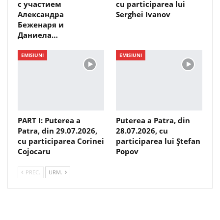
с участием
cu participarea lui
Александра
Serghei Ivanov
Беженаря и
Даниела…
EMISIUNI
EMISIUNI
PART I: Puterea a
Puterea a Patra, din
Patra, din 29.07.2026,
28.07.2026, cu
cu participarea Corinei
participarea lui Ștefan
Cojocaru
Popov
PREC.
URM.