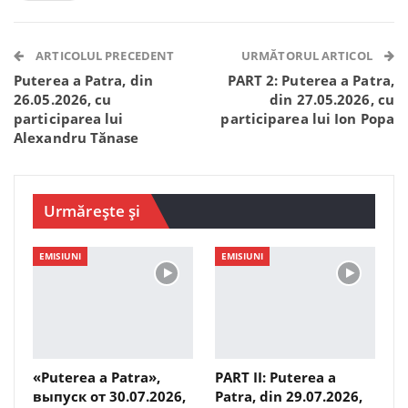
Facebook Messenger
OK.ru
VK
Telegram
WhatsApp
Viber
ARTICOLUL PRECEDENT
URMĂTORUL ARTICOL
Puterea a Patra, din
PART 2: Puterea a Patra,
26.05.2026, cu
din 27.05.2026, cu
participarea lui
participarea lui Ion Popa
Alexandru Tănase
Urmărește și
EMISIUNI
EMISIUNI
«Puterea a Patra»,
PART II: Puterea a
выпуск от 30.07.2026,
Patra, din 29.07.2026,