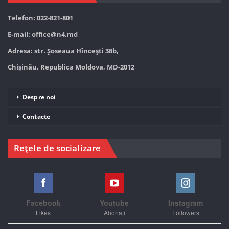
Telefon: 022-821-801
E-mail:
office@n4.md
Adresa: str. Șoseaua Hînceşti 38b,
Chișinău, Republica Moldova, MD-2012
Despre noi
Contacte
Rețele de socializare
Facebook
Youtube
Instagram
Likes
Abonați
Followers