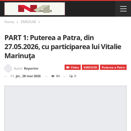
Home
EMISIUNI
PART 1: Puterea a Patra, din
27.05.2026, cu participarea lui Vitalie
Marinuța
Video
EMISIUNI
Puterea a Patra
Autor
Reporter
Pe
joi , 28 mai 2026
84
0