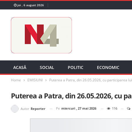
joi , 6 august 2026
ACASĂ
SOCIAL
POLITIC
ECONOMIC
Home
EMISIUNI
Puterea a Patra, din 26.05.2026, cu participarea l
Puterea a Patra, din 26.05.2026, cu p
Pe
miercuri , 27 mai 2026
116
Autor
Reporter