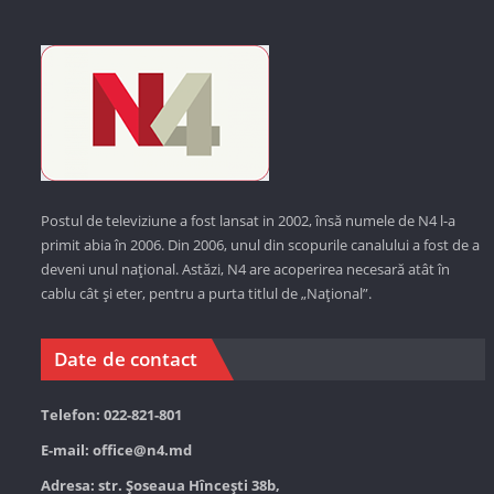
Postul de televiziune a fost lansat in 2002, însă numele de N4 l-a
primit abia în 2006. Din 2006, unul din scopurile canalului a fost de a
deveni unul național. Astăzi,
N4 are acoperirea necesară atât în
cablu cât și eter, pentru a purta titlul de „Național”.
Date de contact
Telefon: 022-821-801
E-mail:
office@n4.md
Adresa: str. Șoseaua Hînceşti 38b,