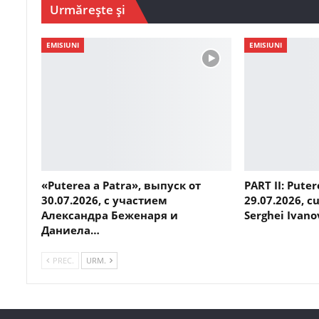
Urmărește și
EMISIUNI
EMISIUNI
«Puterea a Patra», выпуск от
PART II: Puter
30.07.2026, с участием
29.07.2026, cu
Александра Беженаря и
Serghei Ivano
Даниела…
PREC.
URM.