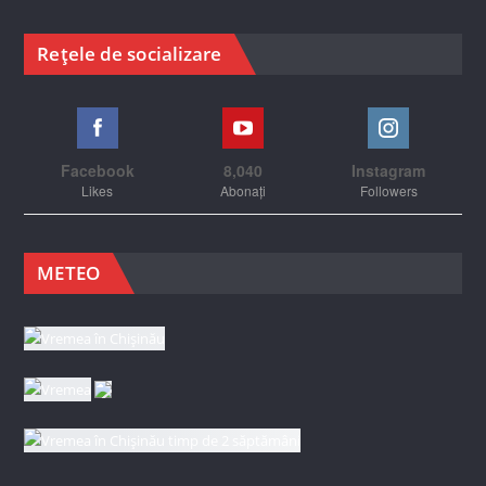
Rețele de socializare
Facebook
8,040
Instagram
Likes
Abonați
Followers
METEO