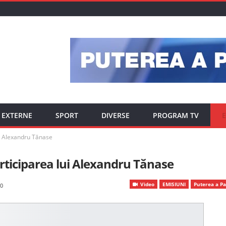
EXTERNE
SPORT
DIVERSE
PROGRAM TV
E
ui Alexandru Tănase
articiparea lui Alexandru Tănase
Video
EMISIUNI
Puterea a Pa
0