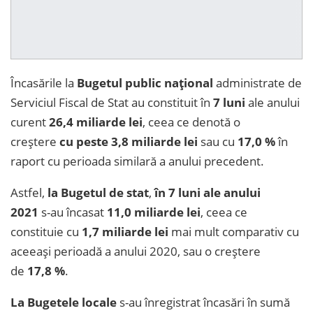
Încasările la
Bugetul public național
administrate de
Serviciul Fiscal de Stat au constituit în
7 luni
ale
anului
curent
26,4 miliarde lei
, ceea ce denotă o
creștere
cu peste 3,8 miliarde lei
sau cu
17,0 %
în
raport cu perioada similară a anului precedent.
Astfel,
la Bugetul de stat
,
în 7 luni ale anului
2021
s-au încasat
11,0 miliarde lei
, ceea ce
constituie cu
1,7 miliarde lei
mai mult comparativ cu
aceeași perioadă a anului 2020, sau o creștere
de
17,8 %
.
La Bugetele locale
s-au înregistrat încasări în sumă