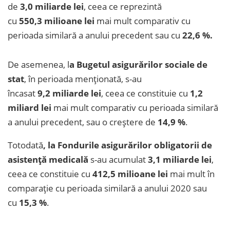
de
3,0 miliarde lei
, ceea ce reprezintă
cu
550,3 milioane lei
mai mult comparativ cu
perioada similară a anului precedent sau cu
22,6 %.
De asemenea, l
a Bugetul asigurărilor sociale de
stat
, în perioada menționată, s-au
încasat
9,2 miliarde lei
, ceea ce constituie cu
1,2
miliard lei
mai mult comparativ cu perioada similară
a anului precedent, sau o creștere de
14,9 %
.
Totodată
, la Fondurile asigurărilor obligatorii de
asistență medicală
s-au acumulat
3,1 miliarde lei
,
ceea ce constituie cu
412,5 milioane lei
mai mult în
comparație cu perioada similară a anului 2020 sau
cu
15,3 %
.