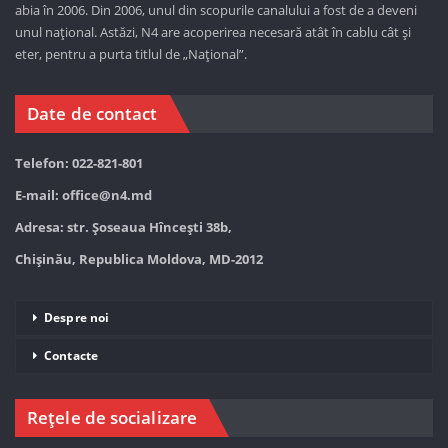
abia în 2006. Din 2006, unul din scopurile canalului a fost de a deveni
unul național. Astăzi,
N4 are acoperirea necesară atât în cablu cât și
eter, pentru a purta titlul de „Național”.
Date de contact
Telefon: 022-821-801
E-mail:
office@n4.md
Adresa: str. Șoseaua Hînceşti 38b,
Chișinău, Republica Moldova, MD-2012
Despre noi
Contacte
Rețele de socializare