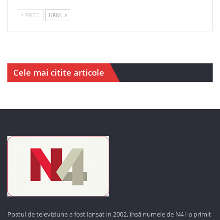
PREC.
URM.
Cele mai citite articole
Postul de televiziune a fost lansat in 2002, însă numele de N4 l-a primit