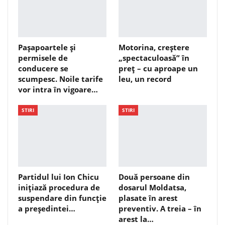
Pașapoartele și
Motorina, creștere
permisele de
„spectaculoasă” în
conducere se
preț – cu aproape un
scumpesc. Noile tarife
leu, un record
vor intra în vigoare…
STIRI
STIRI
Partidul lui Ion Chicu
Două persoane din
inițiază procedura de
dosarul Moldatsa,
suspendare din funcție
plasate în arest
a președintei…
preventiv. A treia – în
arest la…