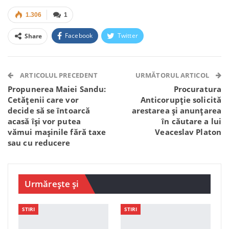
1.306
1
Facebook
Twitter
Share
Facebook Messenger
OK.ru
VK
Telegram
WhatsApp
Viber
ARTICOLUL PRECEDENT
URMĂTORUL ARTICOL
Propunerea Maiei Sandu:
Procuratura
Cetățenii care vor
Anticorupție solicită
decide să se întoarcă
arestarea și anunțarea
acasă îşi vor putea
în căutare a lui
vămui maşinile fără taxe
Veaceslav Platon
sau cu reducere
Urmărește și
STIRI
STIRI