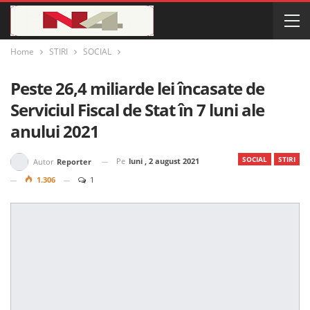
Home
STIRI
SOCIAL
Peste 26,4 miliarde lei încasate de
Serviciul Fiscal de Stat în 7 luni ale
anului 2021
SOCIAL
STIRI
Pe
luni , 2 august 2021
Autor
Reporter
1.306
1