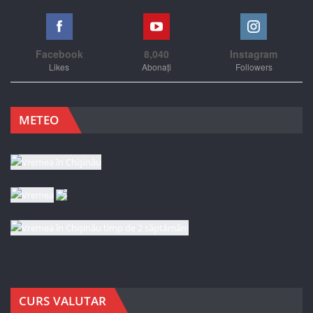
Facebook
8,040
Instagram
Likes
Abonați
Followers
METEO
CURS VALUTAR