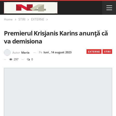
Home
STIRI
EXTERNE
Premierul Krisjanis Karins anunţă că
va demisiona
EXTERNE
STIRI
Pe
luni , 14 august 2023
Autor
Maria
297
0