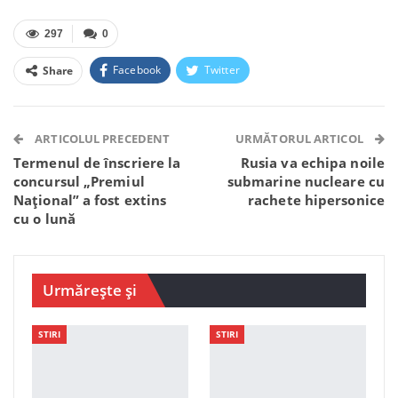
297
0
Facebook
Twitter
Share
Facebook Messenger
OK.ru
VK
Telegram
WhatsApp
Viber
ARTICOLUL PRECEDENT
URMĂTORUL ARTICOL
Termenul de înscriere la
Rusia va echipa noile
concursul „Premiul
submarine nucleare cu
Național” a fost extins
rachete hipersonice
cu o lună
Urmărește și
STIRI
STIRI