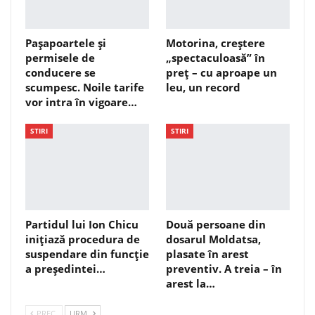
Pașapoartele și
Motorina, creștere
permisele de
„spectaculoasă” în
conducere se
preț – cu aproape un
scumpesc. Noile tarife
leu, un record
vor intra în vigoare…
STIRI
STIRI
Partidul lui Ion Chicu
Două persoane din
inițiază procedura de
dosarul Moldatsa,
suspendare din funcție
plasate în arest
a președintei…
preventiv. A treia – în
arest la…
PREC.
URM.