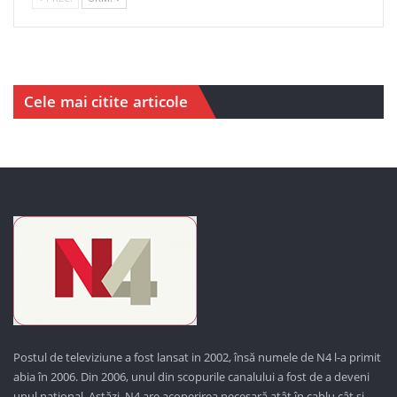
Cele mai citite articole
Postul de televiziune a fost lansat in 2002, însă numele de N4 l-a primit
abia în 2006. Din 2006, unul din scopurile canalului a fost de a deveni
unul național. Astăzi,
N4 are acoperirea necesară atât în cablu cât și