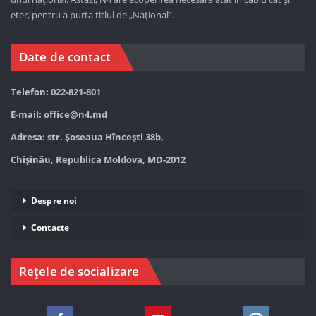
eter, pentru a purta titlul de „Național”.
Date de contact
Telefon: 022-821-801
E-mail:
office@n4.md
Adresa: str. Șoseaua Hînceşti 38b,
Chișinău, Republica Moldova, MD-2012
Despre noi
Contacte
Rețele de socializare