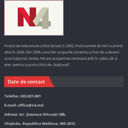
Postul de televiziune a fost lansat in 2002, însă numele de N4 l-a primit
abia în 2006. Din 2006, unul din scopurile canalului a fost de a deveni
unul național. Astăzi,
N4 are acoperirea necesară atât în cablu cât și
eter, pentru a purta titlul de „Național”.
Date de contact
Telefon: 022-821-801
E-mail:
office@n4.md
Adresa: str. Șoseaua Hînceşti 38b,
Chișinău, Republica Moldova, MD-2012