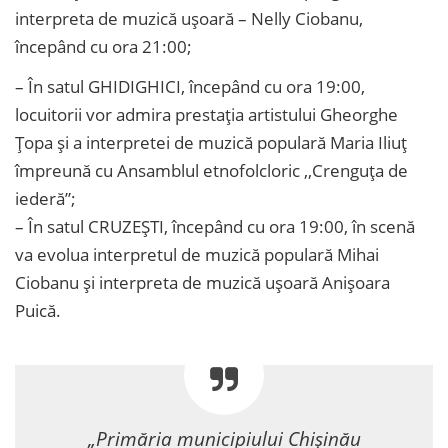
interpreta de muzică ușoară – Nelly Ciobanu,
începând cu ora 21:00;
–
În satul GHIDIGHICI, începând cu ora 19:00,
locuitorii vor admira prestația artistului Gheorghe
Țopa și a interpretei de muzică populară Maria Iliuț
împreună cu Ansamblul etnofolcloric ,,Crenguța de
iederă”;
–
În satul CRUZEȘTI, începând cu ora 19:00, în scenă
va evolua interpretul de muzică populară Mihai
Ciobanu și interpreta de muzică ușoară Anișoara
Puică.
„Primăria municipiului Chișinău