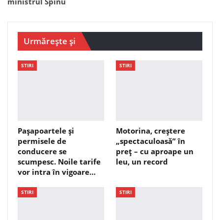
ministrul Spînu
Urmărește și
STIRI
STIRI
Pașapoartele și
Motorina, creștere
permisele de
„spectaculoasă” în
conducere se
preț – cu aproape un
scumpesc. Noile tarife
leu, un record
vor intra în vigoare…
STIRI
STIRI