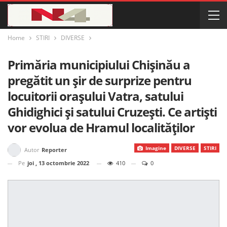
Home
STIRI
DIVERSE
Primăria municipiului Chișinău a
pregătit un șir de surprize pentru
locuitorii orașului Vatra, satului
Ghidighici și satului Cruzești. Ce artiști
vor evolua de Hramul localităților
Imagine
DIVERSE
STIRI
Autor
Reporter
Pe
joi , 13 octombrie 2022
410
0