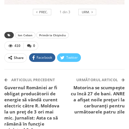
1
din
3
PREC.
URM.
Ion Ceban
Primăria Chișinău
410
0
Facebook
Twitter
Share
Facebook Messenger
OK.ru
VK
Telegram
WhatsApp
Viber
ARTICOLUL PRECEDENT
URMĂTORUL ARTICOL
Guvernul României ar fi
Motorina se scumpește
obligat producătorii de
cu încă 27 de bani. ANRE
energie să vândă curent
a afișat noile prețuri la
electric către R. Moldova
carburanți pentru
la un preț de 3 ori mai
următoarele patru zile
mic. Jurnalist: Asta ca să
rămână în funcție