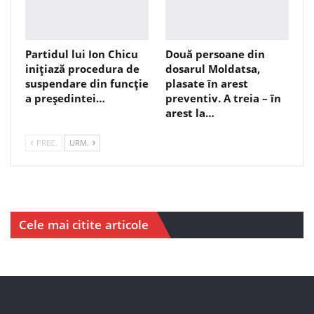
Partidul lui Ion Chicu
Două persoane din
inițiază procedura de
dosarul Moldatsa,
suspendare din funcție
plasate în arest
a președintei…
preventiv. A treia – în
arest la…
PREC.
URM.
Cele mai citite articole