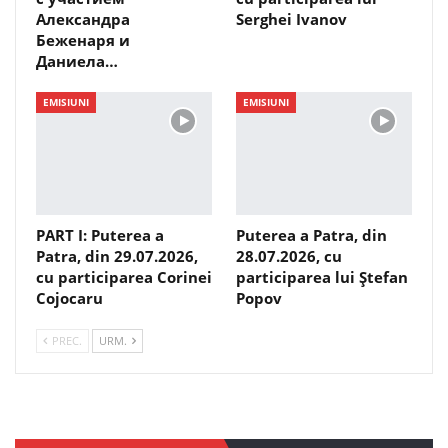
Александра
Serghei Ivanov
Беженаря и
Даниела…
EMISIUNI
EMISIUNI
PART I: Puterea a
Puterea a Patra, din
Patra, din 29.07.2026,
28.07.2026, cu
cu participarea Corinei
participarea lui Ștefan
Cojocaru
Popov
PREC.
URM.