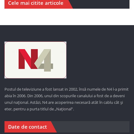
Cele mai citite articole
Postul de televiziune a fost lansat in 2002, însă numele de N4 l-a primit
abia în 2006. Din 2006, unul din scopurile canalului a fost de a deveni
unul național. Astăzi,
N4 are acoperirea necesară atât în cablu cât și
eter, pentru a purta titlul de „Național”.
Date de contact