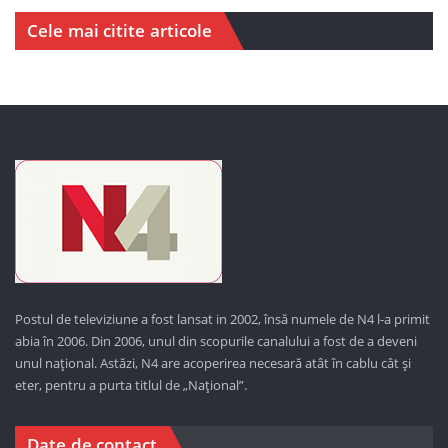
Cele mai citite articole
Postul de televiziune a fost lansat in 2002, însă numele de N4 l-a primit
abia în 2006. Din 2006, unul din scopurile canalului a fost de a deveni
unul național. Astăzi,
N4 are acoperirea necesară atât în cablu cât și
eter, pentru a purta titlul de „Național”.
Date de contact