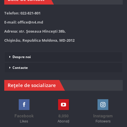
Telefon: 022-821-801
E-mail:
office@n4.md
Adresa: str. Șoseaua Hînceşti 38b,
Chișinău, Republica Moldova, MD-2012
Despre noi
Contacte
Rețele de socializare
Facebook
8,050
Instagram
Likes
Abonați
Followers