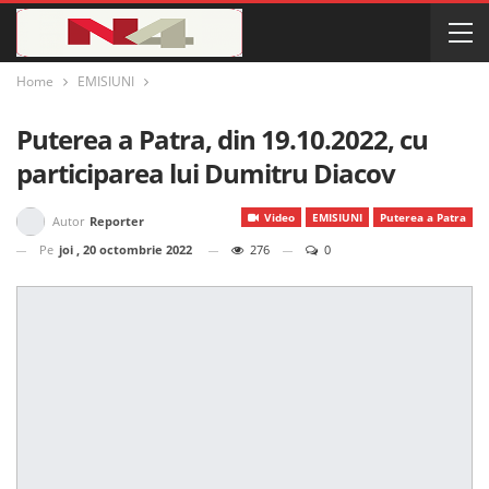
Home
EMISIUNI
Puterea a Patra, din 19.10.2022, cu
participarea lui Dumitru Diacov
Video
EMISIUNI
Puterea a Patra
Autor
Reporter
Pe
joi , 20 octombrie 2022
276
0