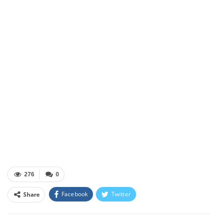
276
0
Facebook
Twitter
Share
Facebook Messenger
OK.ru
VK