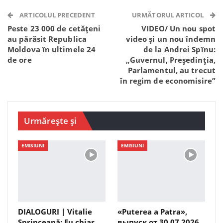
Telegram
WhatsApp
Viber
ARTICOLUL PRECEDENT
URMĂTORUL ARTICOL
Peste 23 000 de cetățeni
VIDEO/ Un nou spot
au părăsit Republica
video și un nou îndemn
Moldova în ultimele 24
de la Andrei Spînu:
de ore
„Guvernul, Președinția,
Parlamentul, au trecut
în regim de economisire”
Urmărește și
EMISIUNI
EMISIUNI
DIALOGURI | Vitalie
«Puterea a Patra»,
Sprinceană: Eu chiar
выпуск от 30.07.2026,