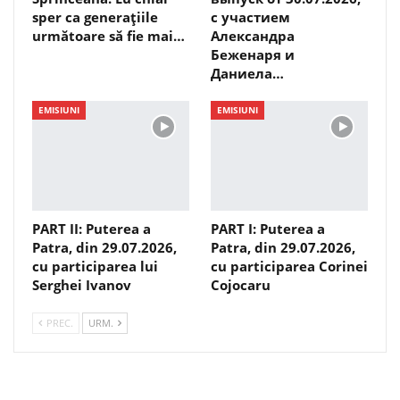
sper ca generațiile
с участием
următoare să fie mai…
Александра
Беженаря и
Даниела…
EMISIUNI
EMISIUNI
PART II: Puterea a
PART I: Puterea a
Patra, din 29.07.2026,
Patra, din 29.07.2026,
cu participarea lui
cu participarea Corinei
Serghei Ivanov
Cojocaru
PREC.
URM.