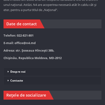
unul național. Astăzi,
N4 are acoperirea necesară atât în cablu cât și
eter, pentru a purta titlul de „Național”.
Date de contact
Telefon: 022-821-801
E-mail:
office@n4.md
Adresa: str. Șoseaua Hînceşti 38b,
Chișinău, Republica Moldova, MD-2012
Despre noi
Contacte
Rețele de socializare