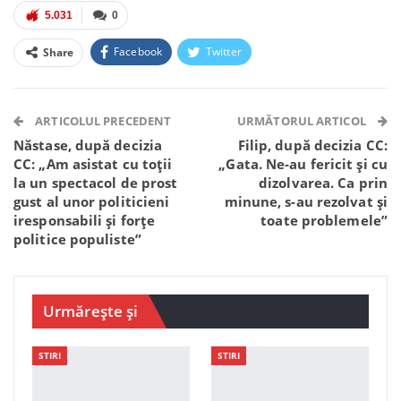
5.031
0
Facebook
Twitter
Share
Facebook Messenger
OK.ru
VK
Telegram
WhatsApp
Viber
ARTICOLUL PRECEDENT
URMĂTORUL ARTICOL
Năstase, după decizia
Filip, după decizia CC:
CC: „Am asistat cu toții
„Gata. Ne-au fericit și cu
la un spectacol de prost
dizolvarea. Ca prin
gust al unor politicieni
minune, s-au rezolvat și
iresponsabili şi forțe
toate problemele”
politice populiste”
Urmărește și
STIRI
STIRI