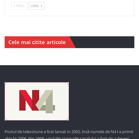
PREC.
URM.
Cele mai citite articole
Postul de televiziune a fost lansat in 2002, însă numele de N4 l-a primit
abia în 2006. Din 2006, unul din scopurile canalului a fost de a deveni