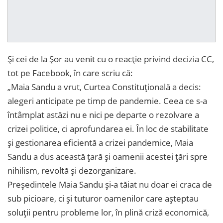
Și cei de la Șor au venit cu o reacție privind decizia CC,
tot pe Facebook, în care scriu că:
„Maia Sandu a vrut, Curtea Constituțională a decis:
alegeri anticipate pe timp de pandemie. Ceea ce s-a
întâmplat astăzi nu e nici pe departe o rezolvare a
crizei politice, ci aprofundarea ei. În loc de stabilitate
și gestionarea eficientă a crizei pandemice, Maia
Sandu a dus această țară și oamenii acestei țări spre
nihilism, revoltă și dezorganizare.
Președintele Maia Sandu și-a tăiat nu doar ei craca de
sub picioare, ci și tuturor oamenilor care așteptau
soluții pentru probleme lor, în plină criză economică,