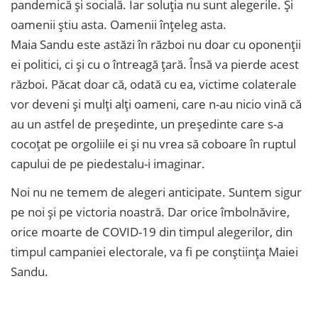
pandemică și socială. Iar soluția nu sunt alegerile. Și
oamenii știu asta. Oamenii înțeleg asta.
Maia Sandu este astăzi în război nu doar cu oponenții
ei politici, ci și cu o întreagă țară. Însă va pierde acest
război. Păcat doar că, odată cu ea, victime colaterale
vor deveni și mulți alți oameni, care n-au nicio vină că
au un astfel de președinte, un președinte care s-a
cocoțat pe orgoliile ei și nu vrea să coboare în ruptul
capului de pe piedestalu-i imaginar.
Noi nu ne temem de alegeri anticipate. Suntem sigur
pe noi și pe victoria noastră. Dar orice îmbolnăvire,
orice moarte de COVID-19 din timpul alegerilor, din
timpul campaniei electorale, va fi pe conștiința Maiei
Sandu.