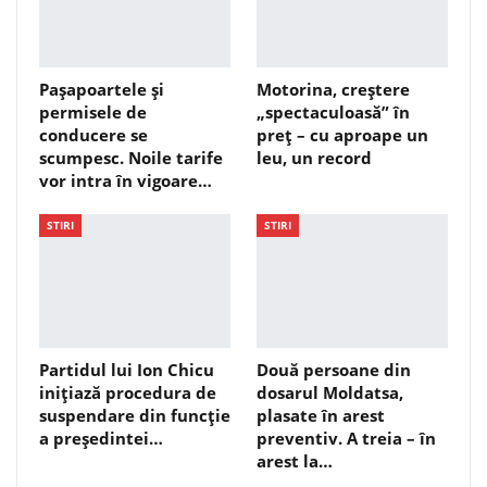
Pașapoartele și
Motorina, creștere
permisele de
„spectaculoasă” în
conducere se
preț – cu aproape un
scumpesc. Noile tarife
leu, un record
vor intra în vigoare…
STIRI
STIRI
Partidul lui Ion Chicu
Două persoane din
inițiază procedura de
dosarul Moldatsa,
suspendare din funcție
plasate în arest
a președintei…
preventiv. A treia – în
arest la…