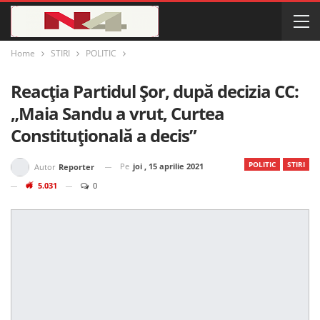
Home
STIRI
POLITIC
Reacția Partidul Șor, după decizia CC:
„Maia Sandu a vrut, Curtea
Constituțională a decis”
POLITIC
STIRI
Pe
joi , 15 aprilie 2021
Autor
Reporter
5.031
0