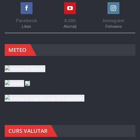
Facebook
8,050
Instagram
Likes
Abonați
Followers
METEO
CURS VALUTAR