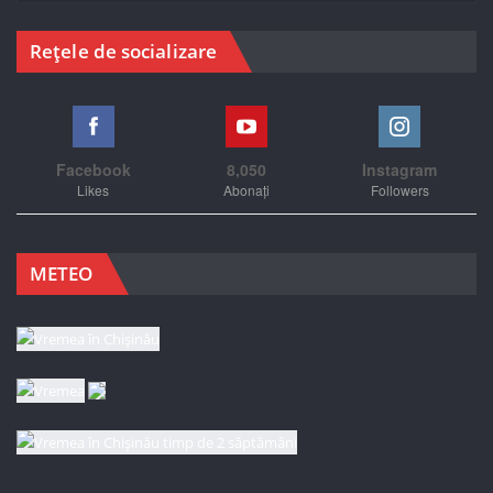
Rețele de socializare
Facebook
8,050
Instagram
Likes
Abonați
Followers
METEO