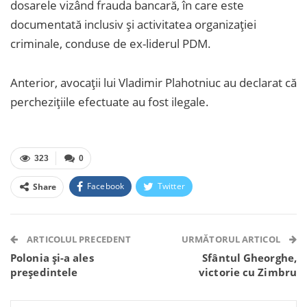
dosarele vizând frauda bancară, în care este
documentată inclusiv și activitatea organizației
criminale, conduse de ex-liderul PDM.
Anterior, avocații lui Vladimir Plahotniuc au declarat că
perchezițiile efectuate au fost ilegale.
323
0
Facebook
Twitter
Share
Facebook Messenger
OK.ru
VK
Telegram
WhatsApp
Viber
ARTICOLUL PRECEDENT
URMĂTORUL ARTICOL
Polonia și-a ales
Sfântul Gheorghe,
președintele
victorie cu Zimbru