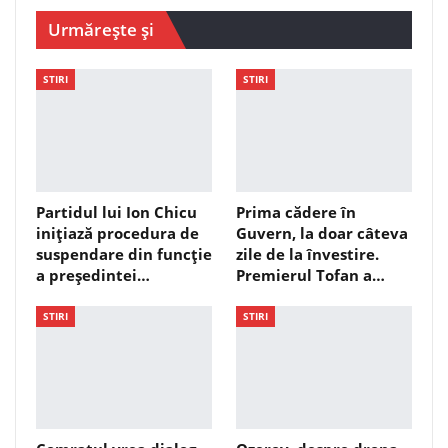
Urmărește și
STIRI
STIRI
Partidul lui Ion Chicu
Prima cădere în
inițiază procedura de
Guvern, la doar câteva
suspendare din funcție
zile de la învestire.
a președintei…
Premierul Tofan a…
STIRI
STIRI