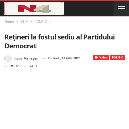
Home
STIRI
POLITIC
Rețineri la fostul sediu al Partidului
Democrat
Video
POLITIC
Pe
luni , 13 iulie 2020
Autor
Manager
323
0