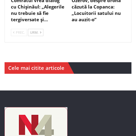
Comratul vrea dialog
Ozerov, despre drona
cu Chișinăul: „Alegerile
căzută la Copanca:
nu trebuie să fie
„Locuitorii satului nu
tergiversate și…
au auzit-o”
PREC.
URM.
Cele mai citite articole