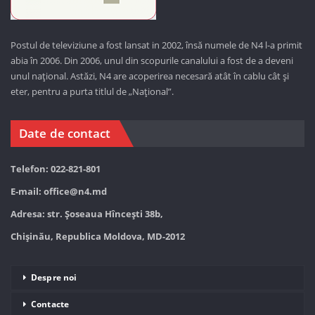
Postul de televiziune a fost lansat in 2002, însă numele de N4 l-a primit
abia în 2006. Din 2006, unul din scopurile canalului a fost de a deveni
unul național. Astăzi,
N4 are acoperirea necesară atât în cablu cât și
eter, pentru a purta titlul de „Național”.
Date de contact
Telefon: 022-821-801
E-mail:
office@n4.md
Adresa: str. Șoseaua Hînceşti 38b,
Chișinău, Republica Moldova, MD-2012
Despre noi
Contacte