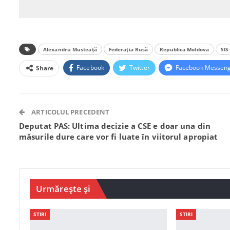
Alexandru Musteață
Federația Rusă
Republica Moldova
SIS
Facebook
Twitter
Facebook Messen
Share
ARTICOLUL PRECEDENT
Deputat PAS: Ultima decizie a CSE e doar una din
măsurile dure care vor fi luate în viitorul apropiat
Urmărește și
STIRI
STIRI