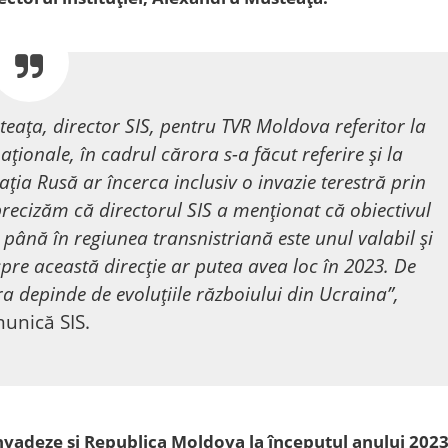
teața, director SIS, pentru TVR Moldova referitor la
naționale, în cadrul cărora s-a făcut referire și la
ția Rusă ar încerca inclusiv o invazie terestră prin
recizăm că directorul SIS a menționat că obiectivul
 până în regiunea transnistriană este unul valabil și
spre această direcție ar putea avea loc în 2023. De
 depinde de evoluțiile războiului din Ucraina”,
unică SIS.
 invadeze şi Republica Moldova la începutul anului 2023