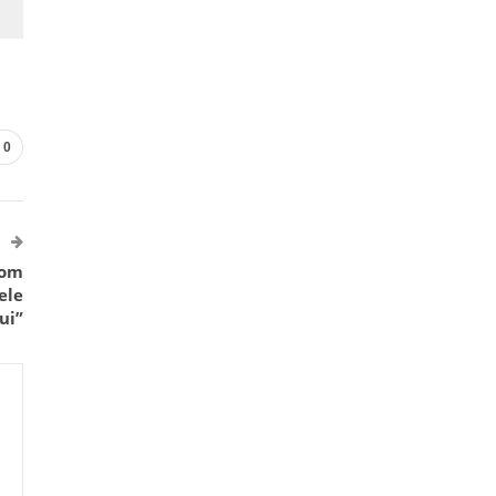
0
Vom
ele
ui”