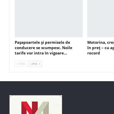
Pașapoartele și permisele de
Motorina, cre
conducere se scumpesc. Noile
în preț – cu 
tarife vor intra în vigoare…
record
PREC.
URM.