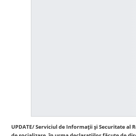
UPDATE/ S
erviciul de Informații și Securitate al 
de socializare, în urma declarațiilor făcute de di