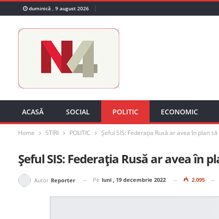
duminică , 9 august 2026
ACASĂ
SOCIAL
POLITIC
ECONOMIC
Home
STIRI
POLITIC
Șeful SIS: Federaţia Rusă ar avea în plan s
Șeful SIS: Federaţia Rusă ar avea în 
Pe
luni , 19 decembrie 2022
2.095
Autor
Reporter