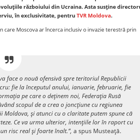
voluţiile războiului din Ucraina. Asta susține director
erviu, în exclusivitate, pentru
TVR Moldova
.
in care Moscova ar încerca inclusiv o invazie terestră prin
a face o nouă ofensivă spre teritoriul Republicii
u: fie la începutul anului, ianuarie, februarie, fie
nformaţia pe care o deţinem noi, Federaţia Rusă
vând scopul de a crea o joncțiune cu regiunea
cii Moldova, şi atunci cu o claritate putem spune că
teze. Ce va urma ulterior, intenţiile lor în raport cu
n risc real şi foarte înalt.”,
a spus Musteață.