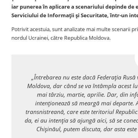
iar punerea în aplicare a scenariului depinde de e
Serviciului de Informaţii şi Securitate, într-un int
Potrivit acestuia, sunt analizate mai multe scenarii pr
nordul Ucrainei, către Republica Moldova.
„Întrebarea nu este dacă Federaţia Rusă v
Moldova, dar când se va întâmpla acest lucr
mai târziu, martie, aprilie. Dar, din i
intenţionează să meargă mai departe. A
transnistreană, care este teritoriul Republi
da, ei au intenţia să ajungă aici, să se conec
Chişinăul, putem discuta, dar asta este u