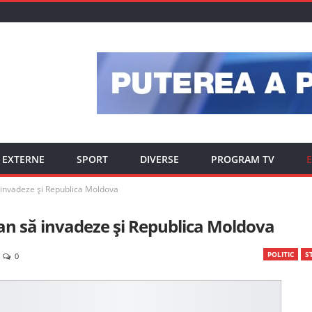
EXTERNE
SPORT
DIVERSE
PROGRAM TV
E
ă invadeze şi Republica Moldova
plan să invadeze şi Republica Moldova
POLITIC
ST
0