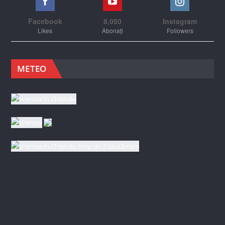
Facebook
8,050
Instagram
Likes
Abonați
Followers
METEO