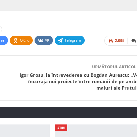
ger
OK.ru
VK
Telegram
2.095
URMĂTORUL ARTICOL
Igor Grosu, la întrevederea cu Bogdan Aurescu: „
încuraja noi proiecte între românii de pe amb
maluri ale Prutul
STIRI