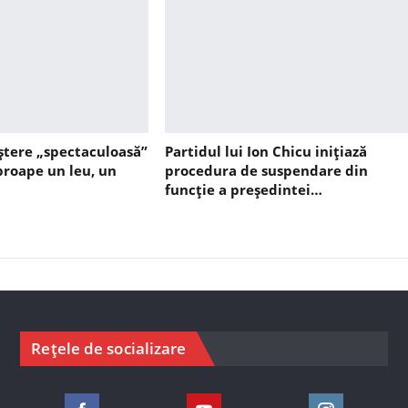
ștere „spectaculoasă”
Partidul lui Ion Chicu inițiază
aproape un leu, un
procedura de suspendare din
funcție a președintei…
Rețele de socializare