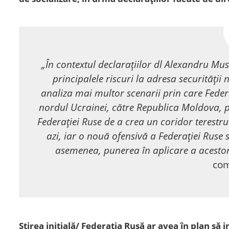
„În contextul declarațiilor dl Alexandru Mus
principalele riscuri la adresa securității 
analiza mai multor scenarii prin care Federa
nordul Ucrainei, către Republica Moldova, p
Federației Ruse de a crea un coridor terestru
azi, iar o nouă ofensivă a Federației Ruse 
asemenea, punerea în aplicare a acestora
com
Știrea inițială/ Federaţia Rusă ar avea în plan să