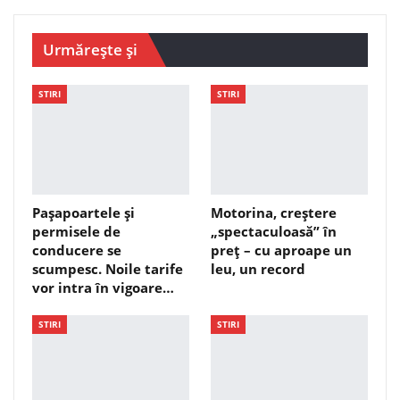
Urmărește și
STIRI
STIRI
Pașapoartele și
Motorina, creștere
permisele de
„spectaculoasă” în
conducere se
preț – cu aproape un
scumpesc. Noile tarife
leu, un record
vor intra în vigoare…
STIRI
STIRI