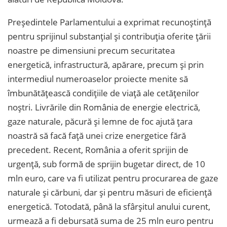
Președintele Parlamentului a exprimat recunoștință
pentru sprijinul substanțial și contribuția oferite țării
noastre pe dimensiuni precum securitatea
energetică, infrastructură, apărare, precum și prin
intermediul numeroaselor proiecte menite să
îmbunătățească condițiile de viață ale cetățenilor
noștri. Livrările din România de energie electrică,
gaze naturale, păcură și lemne de foc ajută țara
noastră să facă față unei crize energetice fără
precedent. Recent, România a oferit sprijin de
urgență, sub formă de sprijin bugetar direct, de 10
mln euro, care va fi utilizat pentru procurarea de gaze
naturale și cărbuni, dar și pentru măsuri de eficiență
energetică. Totodată, până la sfârșitul anului curent,
urmează a fi debursată suma de 25 mln euro pentru