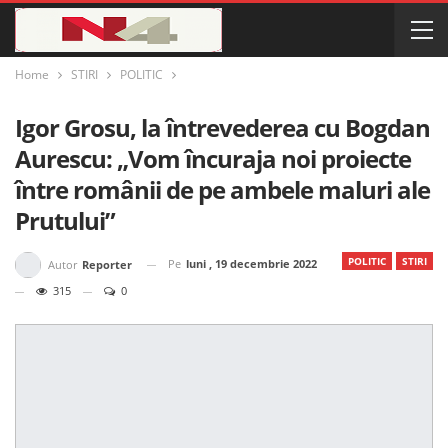
Home
STIRI
POLITIC
Igor Grosu, la întrevederea cu Bogdan
Aurescu: „Vom încuraja noi proiecte
între românii de pe ambele maluri ale
Prutului”
POLITIC
STIRI
Pe
luni , 19 decembrie 2022
Autor
Reporter
315
0