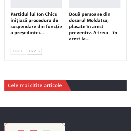
Partidul lui Ion Chicu
Două persoane din
inițiază procedura de
dosarul Moldatsa,
suspendare din funcție
plasate în arest
a președintei…
preventiv. A treia – în
arest la…
PREC.
URM.
Cele mai citite articole