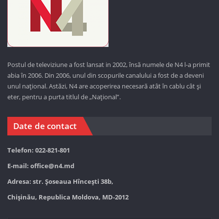
Postul de televiziune a fost lansat in 2002, însă numele de N4 l-a primit
abia în 2006. Din 2006, unul din scopurile canalului a fost de a deveni
unul național. Astăzi,
N4 are acoperirea necesară atât în cablu cât și
eter, pentru a purta titlul de „Național”.
Date de contact
Telefon: 022-821-801
E-mail:
office@n4.md
Adresa: str. Șoseaua Hînceşti 38b,
Chișinău, Republica Moldova, MD-2012