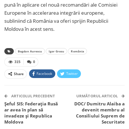
pună în aplicare cel nouă recomandări ale Comisiei
Europene în accelerarea integrării europene,
subliniind că România va oferi sprijin Republicii
Moldova în acest sens.
Bogdan Aurescu
Igor Grosu
România
315
0
Facebook
Twitter
Share
Facebook Messenger
OK.ru
VK
Telegram
WhatsApp
Viber
ARTICOLUL PRECEDENT
URMĂTORUL ARTICOL
Șeful SIS: Federaţia Rusă
DOC/ Dumitru Alaiba a
ar avea în plan să
devenit membru al
invadeze şi Republica
Consiliului Suprem de
Moldova
Securitate