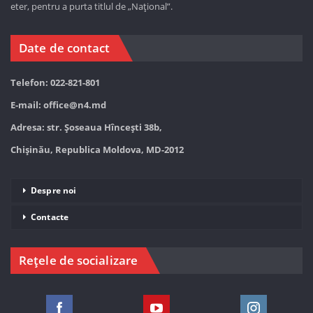
eter, pentru a purta titlul de „Național”.
Date de contact
Telefon: 022-821-801
E-mail:
office@n4.md
Adresa: str. Șoseaua Hînceşti 38b,
Chișinău, Republica Moldova, MD-2012
Despre noi
Contacte
Rețele de socializare