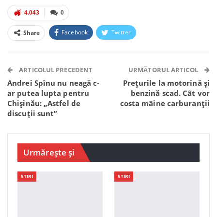
4.043
0
Facebook
Twitter
Share
Facebook Messenger
OK.ru
VK
Telegram
WhatsApp
Viber
ARTICOLUL PRECEDENT
URMĂTORUL ARTICOL
Andrei Spînu nu neagă c-
Prețurile la motorină și
ar putea lupta pentru
benzină scad. Cât vor
Chișinău: „Astfel de
costa mâine carburanții
discuții sunt”
Urmărește și
STIRI
STIRI