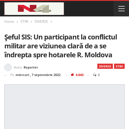
Home
STIRI
DIVERSE
Șeful SIS: Un participant la conflictul
militar are viziunea clară de a se
îndrepta spre hotarele R. Moldova
DIVERSE
STIRI
Autor
Reporter
Pe
miercuri , 7 septembrie 2022
4.043
0