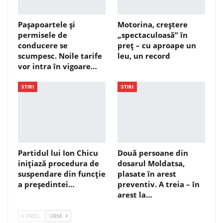
Pașapoartele și
Motorina, creștere
permisele de
„spectaculoasă” în
conducere se
preț – cu aproape un
scumpesc. Noile tarife
leu, un record
vor intra în vigoare…
STIRI
STIRI
Partidul lui Ion Chicu
Două persoane din
inițiază procedura de
dosarul Moldatsa,
suspendare din funcție
plasate în arest
a președintei…
preventiv. A treia – în
arest la…
PREC.
URM.