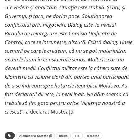
„
Ce vedem și analizăm, situația este stabilă. Și noi, și
Guvernul, și țara, ne dorim pace. Soluționarea
conflictului prin negocieiri. Dialog este, la nivelul
Biroului de reintegrare este Comisia Unificată de
Control, care se întrunește, discută. Există dialog. Unele
scenarii pe care le credeam că nu se pot materializa,
acum le luăm în considerare serios. Multe riscuri au
devenit medii. Conflictul militar este la câteva sute de
kilometri, cu viziune clară din partea unui participant
de a se îndrepta spre hotarele Republicii Moldova. Au
fost declarații directe, la nivel înalt. Ne dăm seama că
trebuie să fim gata pentru orice. Vigilența noastră a
crescut
”, a declarat Musteață.
Alexandru Musteață
Rusia
SIS
Ucraina