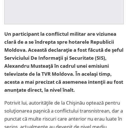
Un participant la conflictul militar are viziunea
clară de a se îndrepta spre hotarele Republicii
Moldova. Această declarație a fost făcută de șeful
Serviciului De Informații și Securitate (SIS),
Alexandru Musteață în cadrul unei emisiuni
televizate de la TVR Moldova. În același timp,
acesta a mai precizat că asemenea intenții au fost
anunțate direct, la nivel înalt.
Potrivit lui, autoritățile de la Chișinău optează pentru
soluționarea pașnică a conflictului transnistrean, dar a
punctat că multe riscuri care anterior nu erau luate în
serios, actualmente au devenit de nivel mediu.