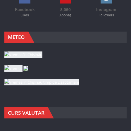
Facebook
8,050
Instagram
Likes
Abonați
Followers
METEO
CURS VALUTAR