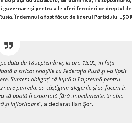
ni de piața de desfacere, iar duminică, 18 septembrie,
ă guvernare și pentru a le oferi fermierilor dreptul de
usia. Îndemnul a fost făcut de liderul Partidului „ȘOR
 pe data de 18 septembrie, la ora 15:00, în fața
ată a stricat relațiile cu Federația Rusă și i-a lipsit
cere. Suntem obligați să luptăm împreună pentru
ernare putredă, să câștigăm alegerile și să facem în
va să poată fi exportată fără impedimente. Și abia
 și înfloritoare”,
a declarat Ilan Șor.