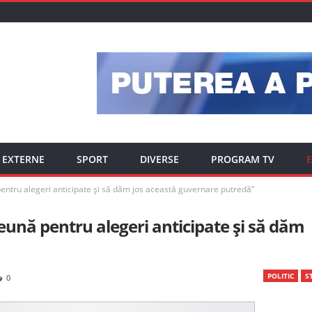
EXTERNE
SPORT
DIVERSE
PROGRAM TV
E
entru alegeri anticipate și să dăm jos această guvernare putredă”
eună pentru alegeri anticipate și să dăm
POLITIC
ST
0