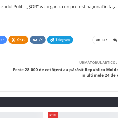
tidul Politic „ȘOR” va organiza un protest național în fața
ger
OK.ru
VK
Telegram
377
URMĂTORUL ARTICOL
Peste 28 000 de cetățeni au părăsit Republica Mold
în ultimele 24 de 
STIRI