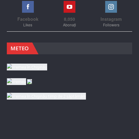
Facebook
8,050
Instagram
Likes
Abonați
Followers
METEO