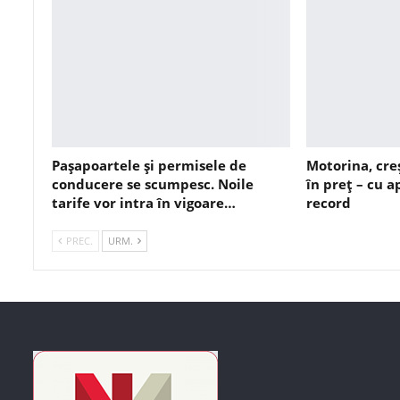
Pașapoartele și permisele de
Motorina, cre
conducere se scumpesc. Noile
în preț – cu 
tarife vor intra în vigoare…
record
PREC.
URM.