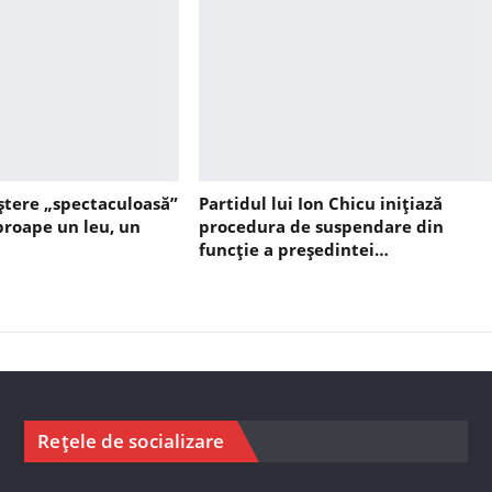
ștere „spectaculoasă”
Partidul lui Ion Chicu inițiază
aproape un leu, un
procedura de suspendare din
funcție a președintei…
Rețele de socializare