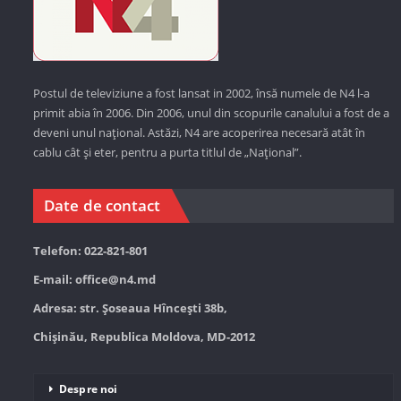
Postul de televiziune a fost lansat in 2002, însă numele de N4 l-a
primit abia în 2006. Din 2006, unul din scopurile canalului a fost de a
deveni unul național. Astăzi,
N4 are acoperirea necesară atât în
cablu cât și eter, pentru a purta titlul de „Național”.
Date de contact
Telefon: 022-821-801
E-mail:
office@n4.md
Adresa: str. Șoseaua Hînceşti 38b,
Chișinău, Republica Moldova, MD-2012
Despre noi