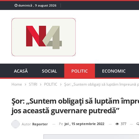
duminică , 9 august 2026
ACASĂ
SOCIAL
POLITIC
ECONOMIC
Home
STIRI
POLITIC
Șor: „Suntem obligați să luptăm împreună p
Șor: „Suntem obligați să luptăm împr
jos această guvernare putredă”
Pe
joi , 15 septembrie 2022
377
Autor
Reporter