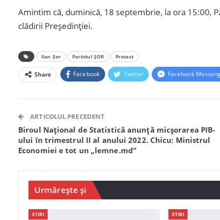
Amintim că, duminică, 18 septembrie, la ora 15:00, Par
clădirii Președinției.
Ilan Șor
Partidul ȘOR
Protest
Facebook
Twitter
Facebook Messen
Share
ARTICOLUL PRECEDENT
Biroul Național de Statistică anunță micșorarea PIB-
ului în trimestrul II al anului 2022. Chicu: Ministrul
Economiei e tot un „lemne.md”
Urmărește și
STIRI
STIRI