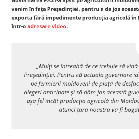
Guvernarea PAS i-a lipsit pe agricultorii moldove
venim în fața Președinției, pentru a da jos aceast
exporta fără impedimente producția agricolă în R
într-o
adresare video
.
„Mulți se întreabă de ce trebuie să vină
Președinției. Pentru că actuala guvernare idio
pe fermierii moldoveni de piață de desfa
alegeri anticipate și să dăm jos această guv
așa fel încât producția agricolă din Moldo
atunci țara noastră va fi bogată