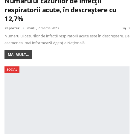
Numărului cazurilor de infecții
respiratorii acute, în descreștere cu
12,7%
Reporter
marți , 7 martie 2023
0
Numărului cazurilor de infecții respiratorii acute este în descreștere. De
asemenea, mai informează Agenția Națională…
MAI MULT...
SOCIAL