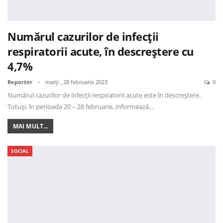
Numărul cazurilor de infecții
respiratorii acute, în descreștere cu
4,7%
Reporter
marți , 28 februarie 2023
0
Numărul cazurilor de infecții respiratorii acute este în descreștere.
Totuși, în perioada 20 – 26 februarie, informează…
MAI MULT...
SOCIAL