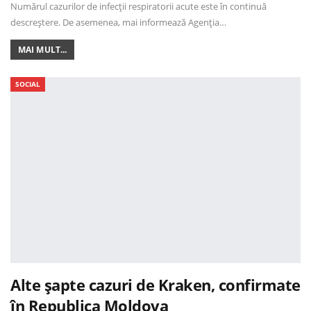
Numărul cazurilor de infecții respiratorii acute este în continuă
descreștere. De asemenea, mai informează Agenția…
MAI MULT...
SOCIAL
Alte șapte cazuri de Kraken, confirmate
în Republica Moldova