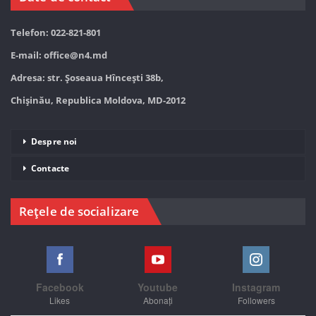
Telefon: 022-821-801
E-mail:
office@n4.md
Adresa: str. Șoseaua Hînceşti 38b,
Chișinău, Republica Moldova, MD-2012
Despre noi
Contacte
Rețele de socializare
Facebook
Youtube
Instagram
Likes
Abonați
Followers