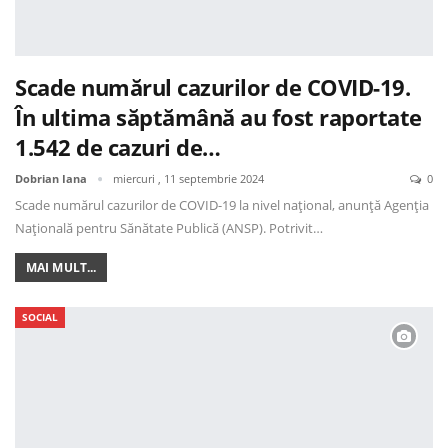
Scade numărul cazurilor de COVID-19.
În ultima săptămână au fost raportate
1.542 de cazuri de…
Dobrian Iana
miercuri , 11 septembrie 2024
0
Scade numărul cazurilor de COVID-19 la nivel național, anunță Agenția
Națională pentru Sănătate Publică (ANSP). Potrivit…
MAI MULT...
SOCIAL