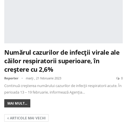
Numărul cazurilor de infecții virale ale
căilor respiratorii superioare, în
creștere cu 2,6%
Reporter
marți , 21 februarie 2023
0
Continuă creșterea numărului cazurilor de infecții respiratorii acute. În
perioada 13 – 19 februarie, informează Agenția…
MAI MULT...
ARTICOLE MAI VECHI