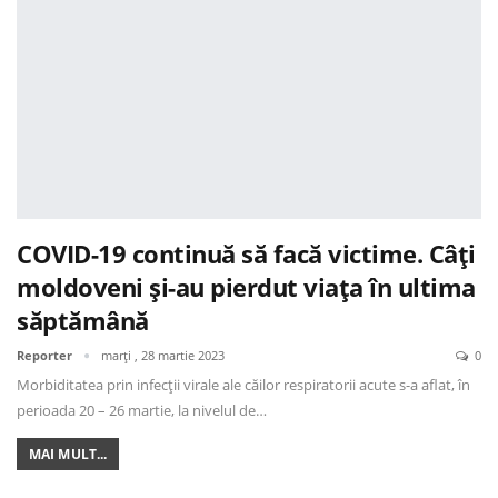
COVID-19 continuă să facă victime. Câți
moldoveni și-au pierdut viața în ultima
săptămână
Reporter
marți , 28 martie 2023
0
Morbiditatea prin infecții virale ale căilor respiratorii acute s-a aflat, în
perioada 20 – 26 martie, la nivelul de…
MAI MULT...