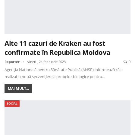
Alte 11 cazuri de Kraken au fost
confirmate în Republica Moldova
Reporter
vineri , 24 februarie 2023
0
Agenția Națională pentru Sănătate Publică (ANSP) informează că a
realizat o nouă secvențiere a probelor biologice pentru…
MAI MULT...
SOCIAL