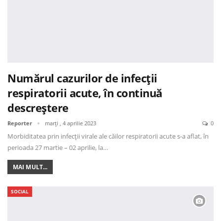
Numărul cazurilor de infecții
respiratorii acute, în continuă
descreștere
Reporter
marți , 4 aprilie 2023
0
Morbiditatea prin infecții virale ale căilor respiratorii acute s-a aflat, în
perioada 27 martie – 02 aprilie, la…
MAI MULT...
SOCIAL