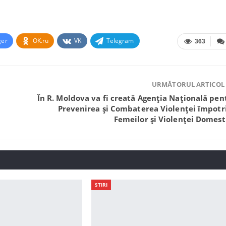
ger
OK.ru
VK
Telegram
363
URMĂTORUL ARTICOL
În R. Moldova va fi creată Agenția Națională pen
Prevenirea și Combaterea Violenței împotr
Femeilor și Violenței Domest
STIRI