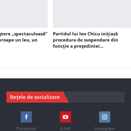
ștere „spectaculoasă”
Partidul lui Ion Chicu inițiază
aproape un leu, un
procedura de suspendare din
funcție a președintei…
Rețele de socializare
Facebook
8,040
Instagram