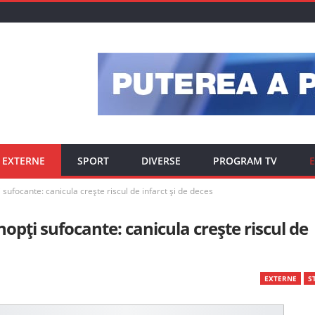
EXTERNE
SPORT
DIVERSE
PROGRAM TV
E
sufocante: canicula crește riscul de infarct și de deces
opți sufocante: canicula crește riscul de
EXTERNE
ST