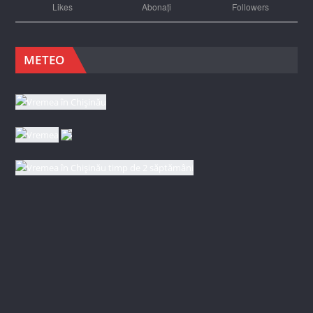
Likes
Abonați
Followers
METEO