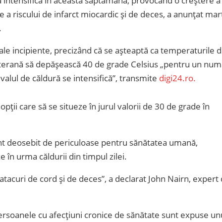
a intensifica în această săptămână, provocând o creștere a
e a riscului de infarct miocardic și de deces, a anunțat mar
.
sale incipiente, precizând că se așteaptă ca temperaturile d
iterană să depășească 40 de grade Celsius „pentru un num
alul de căldură se intensifică”, transmite
digi24.ro.
ții care să se situeze în jurul valorii de 30 de grade în
unt deosebit de periculoase pentru sănătatea umană,
în urma căldurii din timpul zilei.
atacuri de cord și de deces”, a declarat John Nairn, expert
 persoanele cu afecțiuni cronice de sănătate sunt expuse un