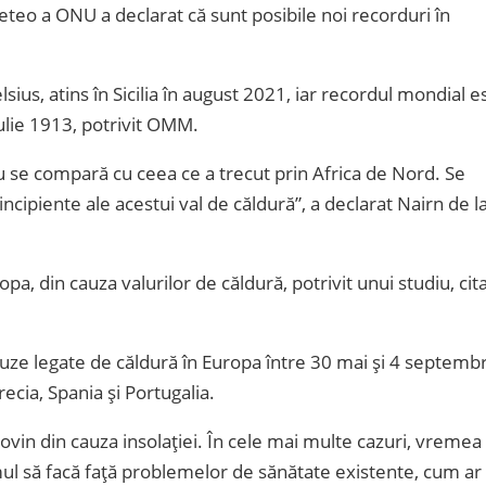
teo a ONU a declarat că sunt posibile noi recorduri în
us, atins în Sicilia în august 2021, iar recordul mondial e
iulie 1913, potrivit OMM.
u se compară cu ceea ce a trecut prin Africa de Nord. Se
incipiente ale acestui val de căldură”, a declarat Nairn de l
a, din cauza valurilor de căldură, potrivit unui studiu, cit
uze legate de căldură în Europa între 30 mai și 4 septemb
recia, Spania și Portugalia.
vin din cauza insolației. În cele mai multe cazuri, vremea
ul să facă față problemelor de sănătate existente, cum ar 