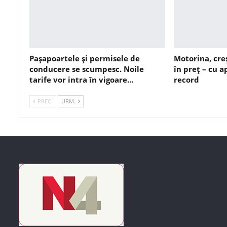
Pașapoartele și permisele de
Motorina, cre
conducere se scumpesc. Noile
în preț – cu 
tarife vor intra în vigoare…
record
PREC.
URM.