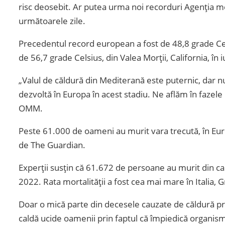
risc deosebit. Ar putea urma noi recorduri Agenția me
următoarele zile.
Precedentul record european a fost de 48,8 grade Celsi
de 56,7 grade Celsius, din Valea Morții, California, în 
„Valul de căldură din Mediterană este puternic, dar n
dezvoltă în Europa în acest stadiu. Ne aflăm în fazele 
OMM.
Peste 61.000 de oameni au murit vara trecută, în Europ
de The Guardian.
Experții susțin că 61.672 de persoane au murit din ca
2022. Rata mortalității a fost cea mai mare în Italia, G
Doar o mică parte din decesele cauzate de căldură pro
caldă ucide oamenii prin faptul că împiedică organism