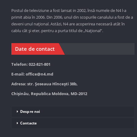
Postul de televiziune a fost lansat in 2002, însă numele de N4 l-a
primit abia în 2006. Din 2006, unul din scopurile canalului a fost de a
deveni unul național. Astăzi,
N4 are acoperirea necesară atât în
cablu cât și eter, pentru a purta titlul de „Național”.
Date de contact
Telefon: 022-821-801
E-mail:
office@n4.md
Adresa: str. Șoseaua Hînceşti 38b,
Chișinău, Republica Moldova, MD-2012
Despre noi
Contacte