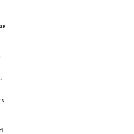
ste
a
at
rie
fi