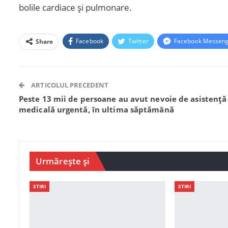
bolile cardiace și pulmonare.
Facebook
Twitter
Facebook Messen
Share
ARTICOLUL PRECEDENT
Peste 13 mii de persoane au avut nevoie de asistență
medicală urgentă, în ultima săptămână
Urmărește și
STIRI
STIRI