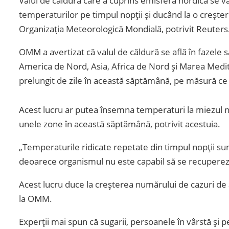
Valul de căldură care a cuprins emisfera nordică se v
temperaturilor pe timpul nopții și ducând la o creșter
Organizația Meteorologică Mondială, potrivit Reuters
OMM a avertizat că valul de căldură se află în fazele 
America de Nord, Asia, Africa de Nord și Marea Med
prelungit de zile în această săptămână, pe măsură ce v
Acest lucru ar putea însemna temperaturi la miezul nop
unele zone în această săptămână, potrivit acestuia.
„Temperaturile ridicate repetate din timpul nopții s
deoarece organismul nu este capabil să se recupereze 
Acest lucru duce la creșterea numărului de cazuri de 
la OMM.
Experții mai spun că sugarii, persoanele în vârstă și