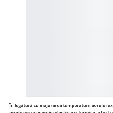
În legătură cu majorarea temperaturii aerului ext
producere a energiei electrice și termice, a fost 