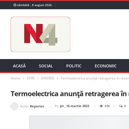
sâmbătă , 8 august 2026
ACASĂ
SOCIAL
POLITIC
ECONOMIC
Home
STIRI
DIVERSE
Termoelectrica anunță retragerea în reze
Termoelectrica anunță retragerea în 
Pe
joi , 16 martie 2023
436
0
Autor
Reporter