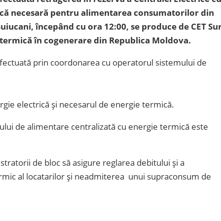
ică necesară pentru alimentarea consumatorilor din
 Buiucani, începând cu ora 12:00, se produce de CET Su
și termică în cogenerare din Republica Moldova.
 efectuată prin coordonarea cu operatorul sistemului de
e electrică și necesarul de energie termică.
mului de alimentare centralizată cu energie termică este
tratorii de bloc să asigure reglarea debitului și a
termic al locatarilor și neadmiterea unui supraconsum de