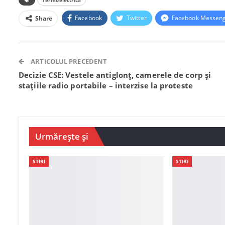
Termoelectrica
Facebook
Twitter
Facebook Messen
Share
ARTICOLUL PRECEDENT
Decizie CSE: Vestele antiglonţ, camerele de corp și
stațiile radio portabile – interzise la proteste
Urmărește și
STIRI
STIRI