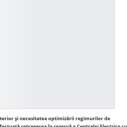
erior și necesitatea optimizării regimurilor de
efectuată retragerea în rezervă a Centralei Electrice c