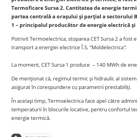
Termoficare Sursa 2. Cantitatea de energie term
partea centrală a orașului și parțial a sectorului
1 – principalul producător de energie electrică 
Potrivit Termoelectrica, stoparea CET Sursa 2 a fost
transport a energiei electrice Î.S
.
“Moldelectrica
”.
La moment, CET Sursa 1 produce – 140 MWh de energi
De menționat că, regimul termic și hidraulic al siste
asigurat în corespundere cu parametrii prestabiliți.
În același timp, Termoelectrica face apel către adminis
temperaturii în blocurile locative, pentru confortul 
energie termică.