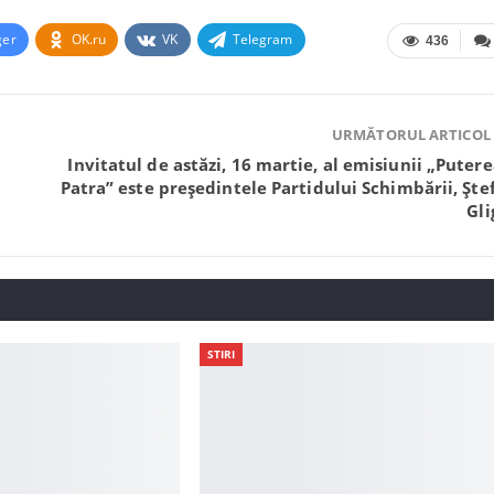
ger
OK.ru
VK
Telegram
436
URMĂTORUL ARTICOL
Invitatul de astăzi, 16 martie, al emisiunii „Putere
Patra” este președintele Partidului Schimbării, Ște
Gli
STIRI