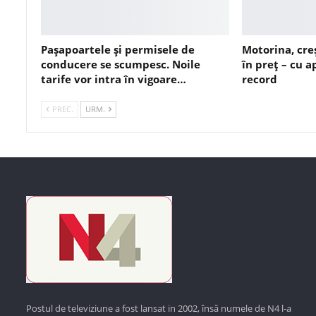
Pașapoartele și permisele de
Motorina, cre
conducere se scumpesc. Noile
în preț – cu 
tarife vor intra în vigoare…
record
PREC.
URM.
Postul de televiziune a fost lansat in 2002, însă numele de N4 l-a