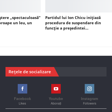
ștere „spectaculoasă”
Partidul lui Ion Chicu inițiază
aproape un leu, un
procedura de suspendare din
funcție a președintei…
Rețele de socializare
Facebook
Youtube
Instagram
Likes
Abonați
Followers