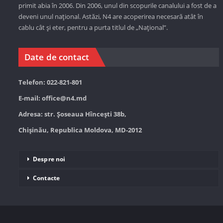
primit abia în 2006. Din 2006, unul din scopurile canalului a fost de a
deveni unul național. Astăzi,
N4 are acoperirea necesară atât în
cablu cât și eter, pentru a purta titlul de „Național”.
Date de contact
Telefon: 022-821-801
E-mail:
office@n4.md
Adresa: str. Șoseaua Hînceşti 38b,
Chișinău, Republica Moldova, MD-2012
Despre noi
Contacte