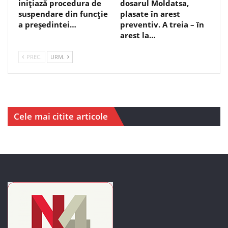
inițiază procedura de
dosarul Moldatsa,
suspendare din funcție
plasate în arest
a președintei…
preventiv. A treia – în
arest la…
PREC.
URM.
Cele mai citite articole