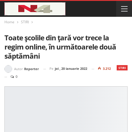
Home
STIRI
Toate școlile din țară vor trece la
regim online, în următoarele două
săptămâni
STIRI
Pe
joi , 20 ianuarie 2022
3.212
Autor
Reporter
0