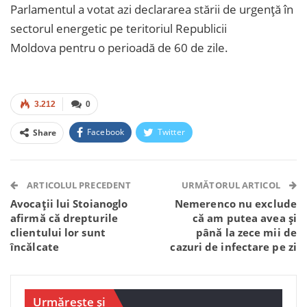
Parlamentul a votat azi declararea stării de urgență în
sectorul energetic pe teritoriul Republicii
Moldova pentru o perioadă de 60 de zile.
3.212
0
Facebook
Twitter
Share
Facebook Messenger
OK.ru
VK
Telegram
WhatsApp
Viber
ARTICOLUL PRECEDENT
URMĂTORUL ARTICOL
Avocații lui Stoianoglo
Nemerenco nu exclude
afirmă că drepturile
că am putea avea și
clientului lor sunt
până la zece mii de
încălcate
cazuri de infectare pe zi
Urmărește și