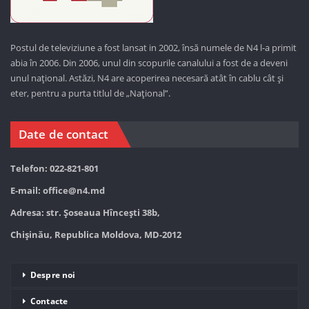
Postul de televiziune a fost lansat in 2002, însă numele de N4 l-a primit
abia în 2006. Din 2006, unul din scopurile canalului a fost de a deveni
unul național. Astăzi,
N4 are acoperirea necesară atât în cablu cât și
eter, pentru a purta titlul de „Național”.
Date de contact
Telefon: 022-821-801
E-mail:
office@n4.md
Adresa: str. Șoseaua Hînceşti 38b,
Chișinău, Republica Moldova, MD-2012
Despre noi
Contacte