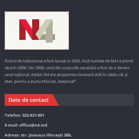
Postul de televiziune a fost lansat in 2002, însă numele de N4 l-a primit
abia în 2006. Din 2006, unul din scopurile canalului a fost de a deveni
unul național. Astăzi,
N4 are acoperirea necesară atât în cablu cât și
eter, pentru a purta titlul de „Național”.
Date de contact
Telefon: 022-821-801
E-mail:
office@n4.md
Adresa: str. Șoseaua Hînceşti 38b,