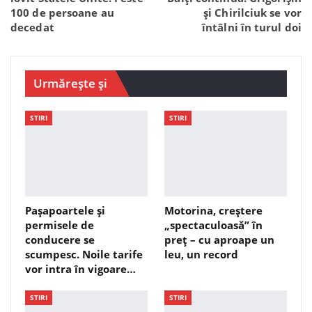
100 de persoane au
și Chirilciuk se vor
decedat
întâlni în turul doi
Urmărește și
STIRI
STIRI
Pașapoartele și
Motorina, creștere
permisele de
„spectaculoasă” în
conducere se
preț – cu aproape un
scumpesc. Noile tarife
leu, un record
vor intra în vigoare…
STIRI
STIRI