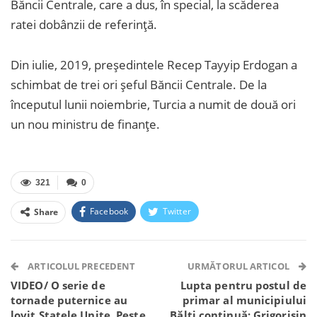
Băncii Centrale, care a dus, în special, la scăderea
ratei dobânzii de referință.
Din iulie, 2019, președintele Recep Tayyip Erdogan a
schimbat de trei ori șeful Băncii Centrale. De la
începutul lunii noiembrie, Turcia a numit de două ori
un nou ministru de finanțe.
321
0
Facebook
Twitter
Share
Facebook Messenger
OK.ru
VK
Telegram
WhatsApp
Viber
ARTICOLUL PRECEDENT
URMĂTORUL ARTICOL
VIDEO/ O serie de
Lupta pentru postul de
tornade puternice au
primar al municipiului
lovit Statele Unite. Peste
Bălți continuă: Grigorișin