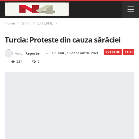
Home
STIRI
EXTERNE
Turcia: Proteste din cauza sărăciei
EXTERNE
STIRI
Pe
luni , 13 decembrie 2021
Autor
Reporter
321
0