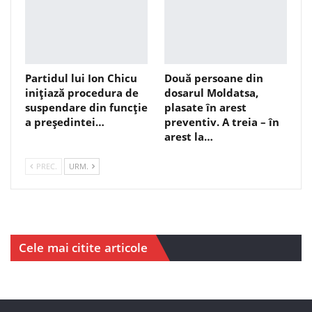
Partidul lui Ion Chicu
Două persoane din
inițiază procedura de
dosarul Moldatsa,
suspendare din funcție
plasate în arest
a președintei…
preventiv. A treia – în
arest la…
PREC.
URM.
Cele mai citite articole