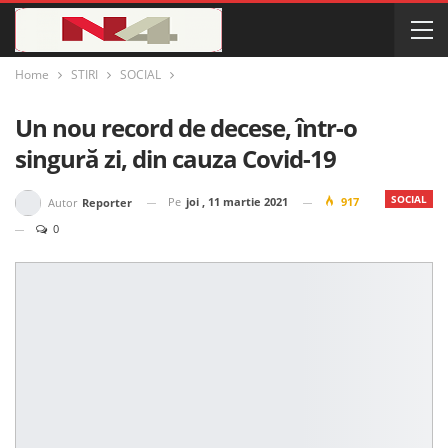
Home
STIRI
SOCIAL
Un nou record de decese, într-o
singură zi, din cauza Covid-19
SOCIAL
Pe
joi , 11 martie 2021
917
Autor
Reporter
0