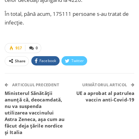
În total, până acum, 175111 persoane s-au tratat de
infecție.
917
0
Facebook
Twitter
Share
Facebook Messenger
OK.ru
VK
Telegram
WhatsApp
Viber
ARTICOLUL PRECEDENT
URMĂTORUL ARTICOL
Ministerul Sănătății
UE a aprobat al patrulea
anunță că, deocamdată,
vaccin anti-Covid-19
nu va suspenda
utilizarea vaccinului
Astra Zeneca, așa cum au
făcut deja țările nordice
și Italia