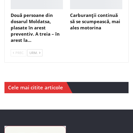
Două persoane din
Carburanții continuă
dosarul Moldatsa,
să se scumpească, mai
plasate în arest
ales motorina
preventiv. A treia – în
arest la…
PREC.
URM.
Cele mai citite articole