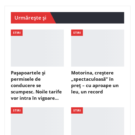
Urmărește și
STIRI
STIRI
Pașapoartele și
Motorina, creștere
permisele de
„spectaculoasă” în
conducere se
preț – cu aproape un
scumpesc. Noile tarife
leu, un record
vor intra în vigoare…
STIRI
STIRI