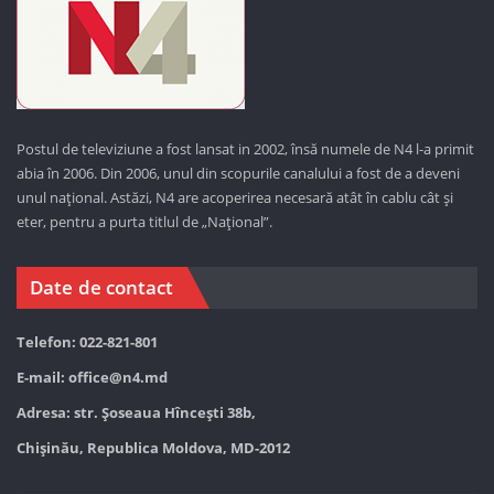
Postul de televiziune a fost lansat in 2002, însă numele de N4 l-a primit
abia în 2006. Din 2006, unul din scopurile canalului a fost de a deveni
unul național. Astăzi,
N4 are acoperirea necesară atât în cablu cât și
eter, pentru a purta titlul de „Național”.
Date de contact
Telefon: 022-821-801
E-mail:
office@n4.md
Adresa: str. Șoseaua Hînceşti 38b,
Chișinău, Republica Moldova, MD-2012