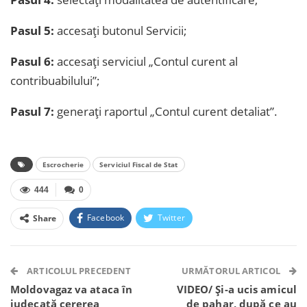
Pasul 5:
accesați butonul Servicii;
Pasul 6:
accesați serviciul „Contul curent al
contribuabilului”;
Pasul 7:
generați raportul „Contul curent detaliat”.
Escrocherie
Serviciul Fiscal de Stat
444
0
Facebook
Twitter
Share
Facebook Messenger
OK.ru
VK
Telegram
WhatsApp
Viber
ARTICOLUL PRECEDENT
URMĂTORUL ARTICOL
Moldovagaz va ataca în
VIDEO/ Și-a ucis amicul
judecată cererea
de pahar, după ce au