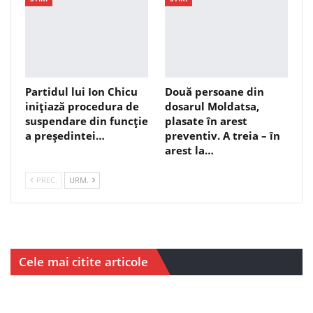
Partidul lui Ion Chicu
Două persoane din
inițiază procedura de
dosarul Moldatsa,
suspendare din funcție
plasate în arest
a președintei…
preventiv. A treia – în
arest la…
PREC.
URM.
Cele mai citite articole