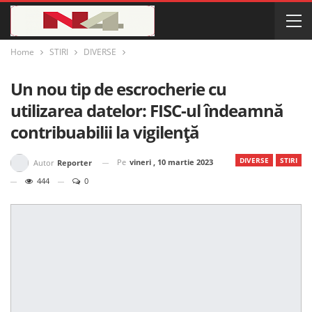
Home
STIRI
DIVERSE
Un nou tip de escrocherie cu
utilizarea datelor: FISC-ul îndeamnă
contribuabilii la vigilență
DIVERSE
STIRI
Pe
vineri , 10 martie 2023
Autor
Reporter
444
0