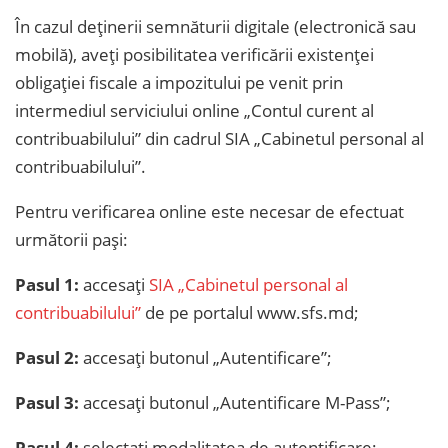
În cazul deținerii semnăturii digitale (electronică sau
mobilă), aveți posibilitatea verificării existenței
obligației fiscale a impozitului pe venit prin
intermediul serviciului online „Contul curent al
contribuabilului” din cadrul SIA „Cabinetul personal al
contribuabilului”.
Pentru verificarea online este necesar de efectuat
următorii pași:
Pasul 1:
accesați
SIA „Cabinetul personal al
contribuabilului”
de pe portalul www.sfs.md;
Pasul 2:
accesați butonul „Autentificare”;
Pasul 3:
accesați butonul „Autentificare M-Pass”;
Pasul 4:
selectați modalitatea de autentificare;