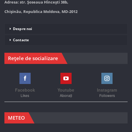
Adresa: str. Șoseaua Hînceşti 38b,
Chișinău, Republica Moldova, MD-2012
Despre noi
Contacte
Rețele de socializare
Facebook
Youtube
Instagram
Likes
Abonați
Followers
METEO