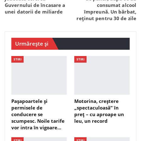
Guvernului de încasare a
consumat alcool
unei datorii de miliarde
împreună. Un bărbat,
reținut pentru 30 de zile
Urmărește și
STIRI
STIRI
Pașapoartele și
Motorina, creștere
permisele de
„spectaculoasă” în
conducere se
preț – cu aproape un
scumpesc. Noile tarife
leu, un record
vor intra în vigoare…
STIRI
STIRI