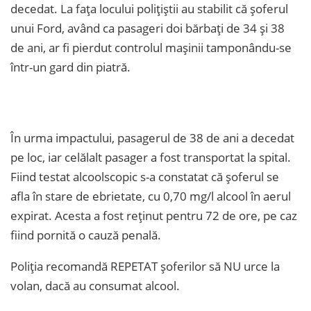
decedat. La fața locului polițiștii au stabilit că șoferul
unui Ford, având ca pasageri doi bărbați de 34 și 38
de ani, ar fi pierdut controlul mașinii tamponându-se
într-un gard din piatră.
În urma impactului, pasagerul de 38 de ani a decedat
pe loc, iar celălalt pasager a fost transportat la spital.
Fiind testat alcoolscopic s-a constatat că șoferul se
afla în stare de ebrietate, cu 0,70 mg/l alcool în aerul
expirat. Acesta a fost reținut pentru 72 de ore, pe caz
fiind pornită o cauză penală.
Poliția recomandă REPETAT șoferilor să NU urce la
volan, dacă au consumat alcool.