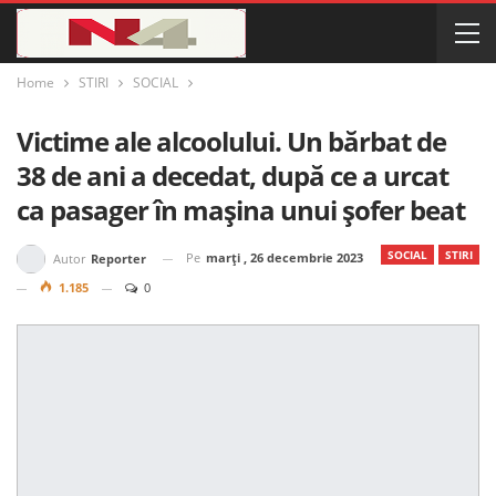
Home
STIRI
SOCIAL
Victime ale alcoolului. Un bărbat de
38 de ani a decedat, după ce a urcat
ca pasager în mașina unui șofer beat
SOCIAL
STIRI
Pe
marți , 26 decembrie 2023
Autor
Reporter
1.185
0