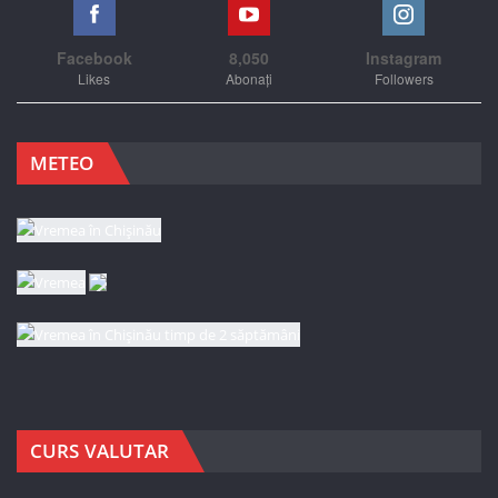
Facebook
8,050
Instagram
Likes
Abonați
Followers
METEO
CURS VALUTAR