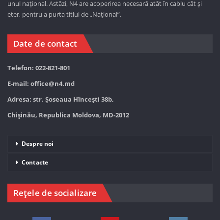
unul național. Astăzi,
N4 are acoperirea necesară atât în cablu cât și
eter, pentru a purta titlul de „Național”.
Date de contact
Telefon: 022-821-801
E-mail:
office@n4.md
Adresa: str. Șoseaua Hînceşti 38b,
Chișinău, Republica Moldova, MD-2012
Despre noi
Contacte
Rețele de socializare