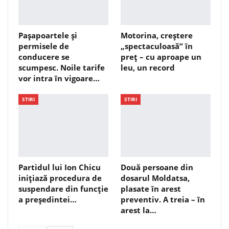
Pașapoartele și
Motorina, creștere
permisele de
„spectaculoasă” în
conducere se
preț – cu aproape un
scumpesc. Noile tarife
leu, un record
vor intra în vigoare…
STIRI
STIRI
Partidul lui Ion Chicu
Două persoane din
inițiază procedura de
dosarul Moldatsa,
suspendare din funcție
plasate în arest
a președintei…
preventiv. A treia – în
arest la…