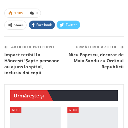
1.185
0
Facebook
Twitter
Share
Facebook Messenger
OK.ru
VK
Telegram
WhatsApp
Viber
ARTICOLUL PRECEDENT
URMĂTORUL ARTICOL
Impact teribil la
Nicu Popescu, decorat de
Hâncești! Șapte persoane
Maia Sandu cu Ordinul
au ajuns la spital,
Republicii
inclusiv doi copii
Urmărește și
STIRI
STIRI