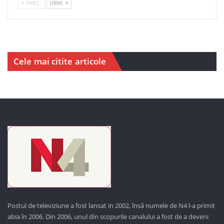
PREC.
URM.
Cele mai citite articole
Postul de televiziune a fost lansat in 2002, însă numele de N4 l-a primit
abia în 2006. Din 2006, unul din scopurile canalului a fost de a deveni