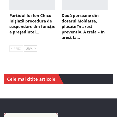
Partidul lui Ion Chicu
Două persoane din
inițiază procedura de
dosarul Moldatsa,
suspendare din funcție
plasate în arest
a președintei…
preventiv. A treia – în
arest la…
PREC.
URM.
Cele mai citite articole