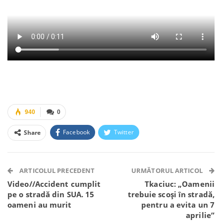
940
0
Facebook
Twitter
Share
Facebook Messenger
OK.ru
VK
Telegram
WhatsApp
Viber
ARTICOLUL PRECEDENT
URMĂTORUL ARTICOL
Video//Accident cumplit
Tkaciuc: „Oamenii
pe o stradă din SUA. 15
trebuie scoși în stradă,
oameni au murit
pentru a evita un 7
aprilie”