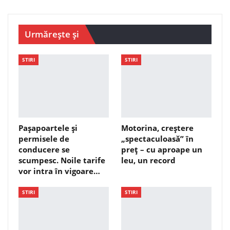
Urmărește și
STIRI
STIRI
Pașapoartele și
Motorina, creștere
permisele de
„spectaculoasă” în
conducere se
preț – cu aproape un
scumpesc. Noile tarife
leu, un record
vor intra în vigoare…
STIRI
STIRI