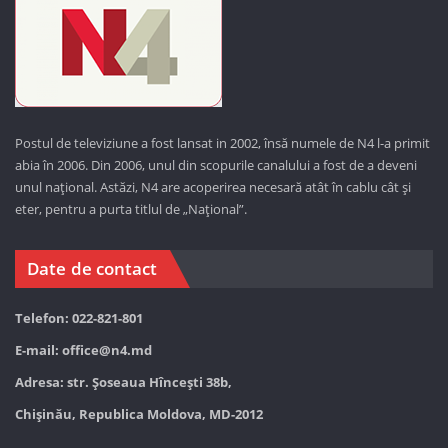
Postul de televiziune a fost lansat in 2002, însă numele de N4 l-a primit
abia în 2006. Din 2006, unul din scopurile canalului a fost de a deveni
unul național. Astăzi,
N4 are acoperirea necesară atât în cablu cât și
eter, pentru a purta titlul de „Național”.
Date de contact
Telefon: 022-821-801
E-mail:
office@n4.md
Adresa: str. Șoseaua Hînceşti 38b,
Chișinău, Republica Moldova, MD-2012