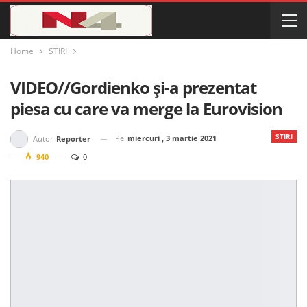
Home
STIRI
VIDEO//Gordienko și-a prezentat
piesa cu care va merge la Eurovision
STIRI
Pe
miercuri , 3 martie 2021
Autor
Reporter
940
0