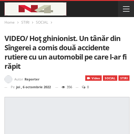
Home
STIRI
SOCIAL
VIDEO/ Hoț ghinionist. Un tânăr din
Sîngerei a comis două accidente
rutiere cu un automobil pe care l-ar fi
răpit
Video
SOCIAL
STIRI
Autor
Reporter
Pe
joi , 6 octombrie 2022
356
0