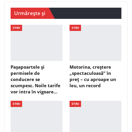
Urmărește și
STIRI
STIRI
Pașapoartele și
Motorina, creștere
permisele de
„spectaculoasă” în
conducere se
preț – cu aproape un
scumpesc. Noile tarife
leu, un record
vor intra în vigoare…
STIRI
STIRI