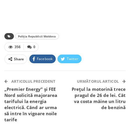
Poliția Republicii Moldova
356
0
Facebook
Twitter
Share
Facebook Messenger
OK.ru
VK
Telegram
WhatsApp
Viber
ARTICOLUL PRECEDENT
URMĂTORUL ARTICOL
„Premier Energy” și FEE
Prețul la motorină trece
Nord solicită majorarea
pragul de 26 de lei. Cât
tarifului la energia
va costa mâine un litru
electrică. Când ar urma
de benzină
să intre în vigoare noile
tarife