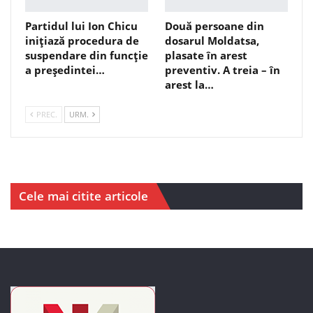
Partidul lui Ion Chicu
Două persoane din
inițiază procedura de
dosarul Moldatsa,
suspendare din funcție
plasate în arest
a președintei…
preventiv. A treia – în
arest la…
PREC.
URM.
Cele mai citite articole