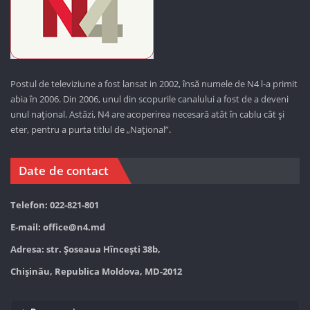
Postul de televiziune a fost lansat in 2002, însă numele de N4 l-a primit
abia în 2006. Din 2006, unul din scopurile canalului a fost de a deveni
unul național. Astăzi,
N4 are acoperirea necesară atât în cablu cât și
eter, pentru a purta titlul de „Național”.
Date de contact
Telefon: 022-821-801
E-mail:
office@n4.md
Adresa: str. Șoseaua Hînceşti 38b,
Chișinău, Republica Moldova, MD-2012