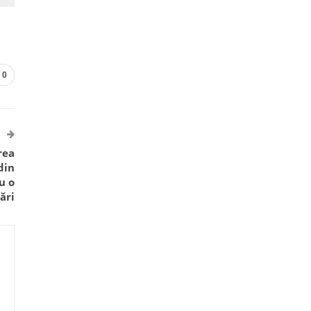
0
rea
din
u o
ări