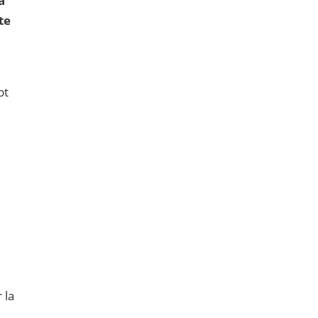
ă
te
pt
u
 la