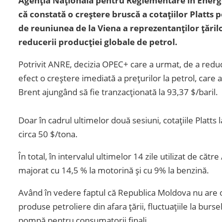
Agenția Națională pentru Reglementare în Energ
că constată o creștere bruscă a cotațiilor Platts 
de reuniunea de la Viena a reprezentanților țăril
reducerii producției globale de petrol.
Potrivit ANRE, decizia OPEC+ care a urmat, de a reduce
efect o creștere imediată a prețurilor la petrol, care 
Brent ajungând să fie tranzacționată la 93,37 $/baril.
Doar în cadrul ultimelor două sesiuni, cotațiile Platts
circa 50 $/tona.
În total, în intervalul ultimelor 14 zile utilizat de căt
majorat cu 14,5 % la motorină și cu 9% la benzină.
Având în vedere faptul că Republica Moldova nu are 
produse petroliere din afara țării, fluctuațiile la bursel
pompă pentru consumatorii finali.