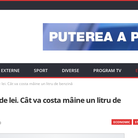
EXTERNE
SPORT
DIVERSE
PROGRAM TV
E
 lei. Cât va costa mâine un litru de benzină
de lei. Cât va costa mâine un litru de
ECONOMIC
ST
0