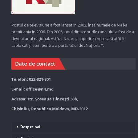
Postul de televiziune a fost lansat in 2002, însă numele de N4 l-a
primit abia în 2006. Din 2006, unul din scopurile canalului a fost de a
deveni unul național. Astăzi,
N4 are acoperirea necesară atât în
cablu cât și eter, pentru a purta titlul de „Național”.
Date de contact
Telefon: 022-821-801
E-mail:
office@n4.md
Adresa: str. Șoseaua Hînceşti 38b,
Chișinău, Republica Moldova, MD-2012
Despre noi