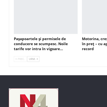
Pașapoartele și permisele de
Motorina, cre
conducere se scumpesc. Noile
în preț – cu 
tarife vor intra în vigoare…
record
PREC.
URM.