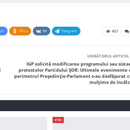
ger
OK.ru
VK
Telegram
417
URMĂTORUL ARTICOL
IGP solicită modificarea programului sau sista
i
protestelor Partidului ȘOR: Ultimele evenimente 
perimetrul Președinție-Parlament s-au desfășurat c
mulțime de încălc
STIRI