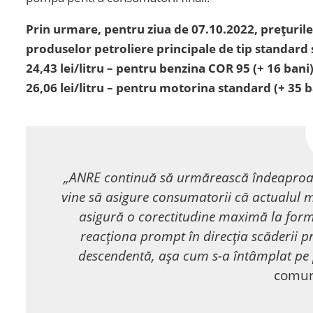
Prin urmare, pentru ziua de 07.10.2022, prețuri
produselor petroliere principale de tip standard su
24,43 lei/litru – pentru benzina COR 95 (+ 16 bani)
26,06 lei/litru – pentru motorina standard (+ 35 b
„ANRE continuă să urmărească îndeaproape e
vine să asigure consumatorii că actualul m
asigură o corectitudine maximă la forma
reacționa prompt în direcția scăderii pr
descendentă, așa cum s-a întâmplat pe 
comun