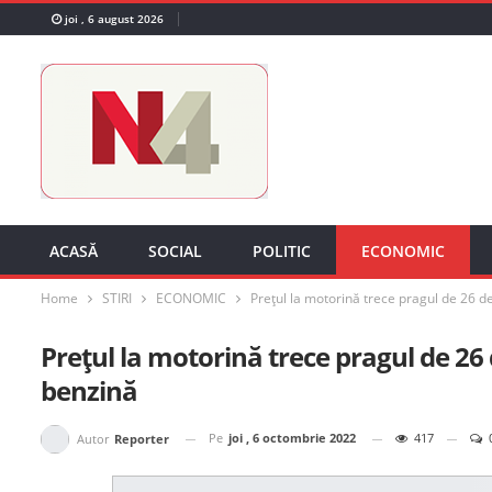
joi , 6 august 2026
ACASĂ
SOCIAL
POLITIC
ECONOMIC
Home
STIRI
ECONOMIC
Prețul la motorină trece pragul de 26 de
Prețul la motorină trece pragul de 26 
benzină
Pe
joi , 6 octombrie 2022
417
Autor
Reporter