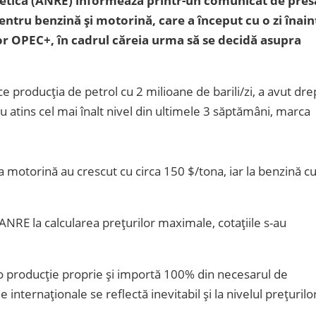
etică (ANRE) informează printr-un comunicat de pres
pentru benzină și motorină, care a început cu o zi înain
or OPEC+, în cadrul căreia urma să se decidă asupra
 producția de petrol cu 2 milioane de barili/zi, a avut dre
au atins cel mai înalt nivel din ultimele 3 săptămâni, marca
 la motorină au crescut cu circa 150 $/tona, iar la benzină c
re ANRE la calcularea prețurilor maximale, cotațiile s-au
o producție proprie și importă 100% din necesarul de
e internaționale se reflectă inevitabil și la nivelul prețurilor