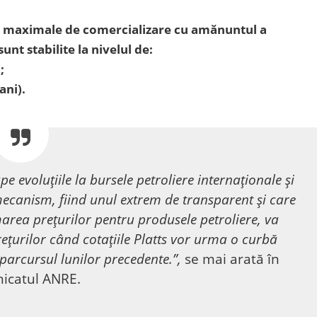
le maximale de comercializare cu amănuntul a
nt stabilite la nivelul de:
;
ani).
voluțiile la bursele petroliere internaționale și
ecanism, fiind unul extrem de transparent și care
rea prețurilor pentru produsele petroliere, va
ețurilor când cotațiile Platts vor urma o curbă
parcursul lunilor precedente.”,
se mai arată în
icatul ANRE.