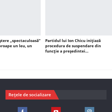
ștere „spectaculoasă”
Partidul lui Ion Chicu inițiază
aproape un leu, un
procedura de suspendare din
funcție a președintei…
Rețele de socializare