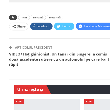
ANRE
Benzină
Motorină
Facebook
Twitter
Facebook Messen
Share
ARTICOLUL PRECEDENT
VIDEO/ Hoț ghinionist. Un tânăr din Sîngerei a comis
două accidente rutiere cu un automobil pe care l-ar f
răpit
Urmărește și
STIRI
STIRI