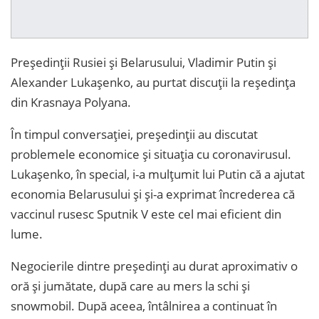
Președinții Rusiei și Belarusului, Vladimir Putin și
Alexander Lukașenko, au purtat discuții la reședința
din Krasnaya Polyana.
În timpul conversației, președinții au discutat
problemele economice și situația cu coronavirusul.
Lukașenko, în special, i-a mulțumit lui Putin că a ajutat
economia Belarusului și și-a exprimat încrederea că
vaccinul rusesc Sputnik V este cel mai eficient din
lume.
Negocierile dintre președinți au durat aproximativ o
oră și jumătate, după care au mers la schi și
snowmobil. După aceea, întâlnirea a continuat în