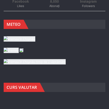
Facebook
8,050
Instagram
Likes
Abonați
Followers
METEO
CURS VALUTAR