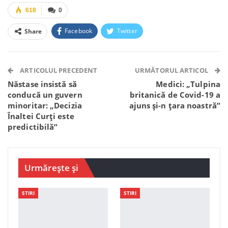
618
0
Facebook
Twitter
Share
Facebook Messenger
OK.ru
VK
Telegram
WhatsApp
Viber
ARTICOLUL PRECEDENT
URMĂTORUL ARTICOL
Năstase insistă să
Medici: „Tulpina
conducă un guvern
britanică de Covid-19 a
minoritar: „Decizia
ajuns și-n țara noastră”
Înaltei Curți este
predictibilă”
Urmărește și
STIRI
STIRI