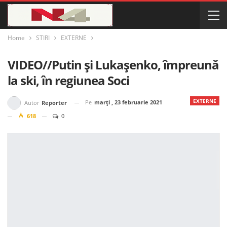
Home
STIRI
EXTERNE
VIDEO//Putin și Lukașenko, împreună
la ski, în regiunea Soci
EXTERNE
Pe
marți , 23 februarie 2021
Autor
Reporter
618
0