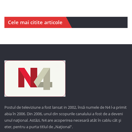
Cele mai citite articole
Postul de televiziune a fost lansat in 2002, însă numele de N4 l-a primit
abia în 2006. Din 2006, unul din scopurile canalului a fost de a deveni
unul național. Astăzi,
N4 are acoperirea necesară atât în cablu cât și
eter, pentru a purta titlul de „Național”.