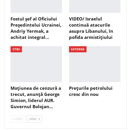
Fostul șef al Oficiului
VIDEO/ Israelul
Președintelui Ucrainei,
continuă atacurile
Andriy Yermak, a
asupra Libanului, în
achitat integral…
pofida armistițiului
STIRI
EXTERNE
Moțiunea de cenzură a
Prețurile petrolului
trecut, anunță George
cresc din nou
Simion, liderul AUR.
Guvernul Bolojan…
PREC.
URM.