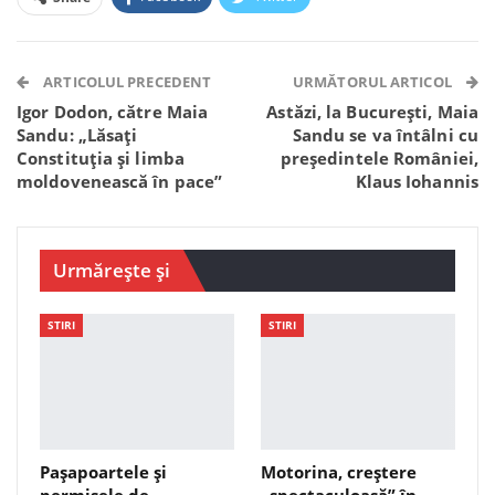
Facebook Messenger
OK.ru
VK
Telegram
WhatsApp
Viber
ARTICOLUL PRECEDENT
URMĂTORUL ARTICOL
Igor Dodon, către Maia
Astăzi, la București, Maia
Sandu: „Lăsați
Sandu se va întâlni cu
Constituția și limba
președintele României,
moldovenească în pace”
Klaus Iohannis
Urmărește și
STIRI
STIRI
Pașapoartele și
Motorina, creștere
permisele de
„spectaculoasă” în