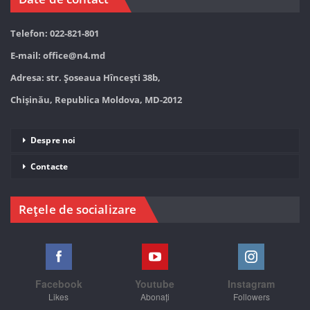
Telefon: 022-821-801
E-mail:
office@n4.md
Adresa: str. Șoseaua Hînceşti 38b,
Chișinău, Republica Moldova, MD-2012
Despre noi
Contacte
Rețele de socializare
Facebook
Youtube
Instagram
Likes
Abonați
Followers