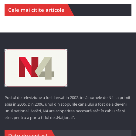
Cele mai citite articole
Postul de televiziune a fost lansat in 2002, însă numele de N4 l-a primit
abia în 2006. Din 2006, unul din scopurile canalului a fost de a deveni
unul național. Astăzi,
N4 are acoperirea necesară atât în cablu cât și
eter, pentru a purta titlul de „Național”.
Date de contact