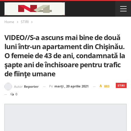
Home
STIRI
VIDEO//S-a ascuns mai bine de două
luni într-un apartament din Chișinău.
O femeie de 43 de ani, condamnată la
șapte ani de închisoare pentru trafic
de ființe umane
STIRI
Pe
marți , 20 aprilie 2021
883
Autor
Reporter
0