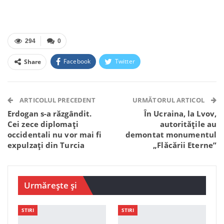
294
0
Facebook
Twitter
Share
Facebook Messenger
OK.ru
VK
Telegram
WhatsApp
Viber
ARTICOLUL PRECEDENT
URMĂTORUL ARTICOL
Erdogan s-a răzgândit.
În Ucraina, la Lvov,
Cei zece diplomați
autoritățile au
occidentali nu vor mai fi
demontat monumentul
expulzați din Turcia
„Flăcării Eterne”
Urmărește și
STIRI
STIRI