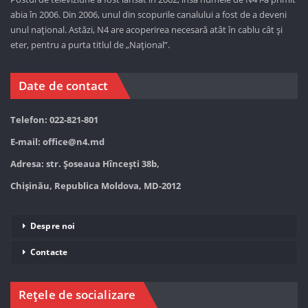
abia în 2006. Din 2006, unul din scopurile canalului a fost de a deveni
unul național. Astăzi,
N4 are acoperirea necesară atât în cablu cât și
eter, pentru a purta titlul de „Național”.
Date de contact
Telefon: 022-821-801
E-mail:
office@n4.md
Adresa: str. Șoseaua Hînceşti 38b,
Chișinău, Republica Moldova, MD-2012
Despre noi
Contacte
Rețele de socializare