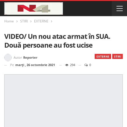
Home
STIRI
EXTERNE
VIDEO/ Un nou atac armat în SUA.
Două persoane au fost ucise
EXTERNE
STIRI
Autor
Reporter
Pe
marți , 26 octombrie 2021
294
0