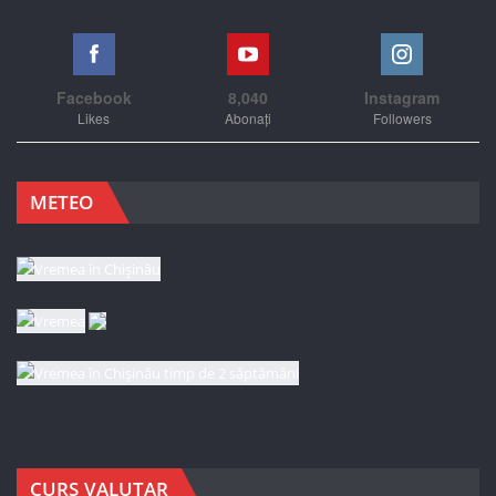
Facebook
8,040
Instagram
Likes
Abonați
Followers
METEO
CURS VALUTAR