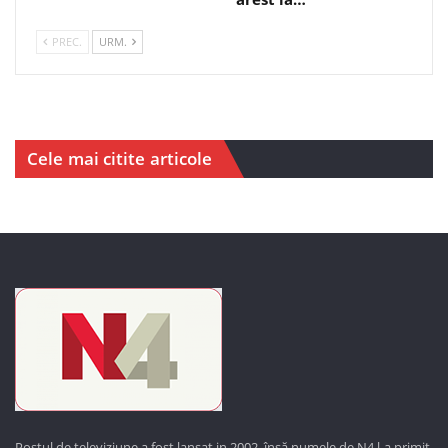
PREC.
URM.
Cele mai citite articole
Postul de televiziune a fost lansat in 2002, însă numele de N4 l-a primit