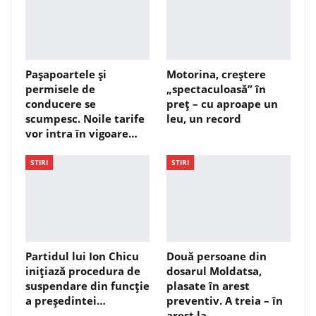
Pașapoartele și
Motorina, creștere
permisele de
„spectaculoasă” în
conducere se
preț – cu aproape un
scumpesc. Noile tarife
leu, un record
vor intra în vigoare…
STIRI
STIRI
Partidul lui Ion Chicu
Două persoane din
inițiază procedura de
dosarul Moldatsa,
suspendare din funcție
plasate în arest
a președintei…
preventiv. A treia – în
arest la…