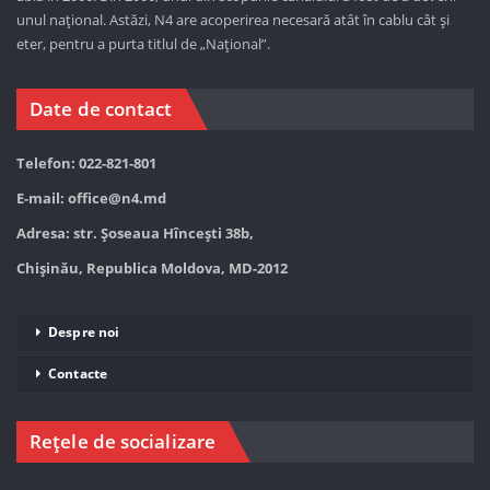
unul național. Astăzi,
N4 are acoperirea necesară atât în cablu cât și
eter, pentru a purta titlul de „Național”.
Date de contact
Telefon: 022-821-801
E-mail:
office@n4.md
Adresa: str. Șoseaua Hînceşti 38b,
Chișinău, Republica Moldova, MD-2012
Despre noi
Contacte
Rețele de socializare