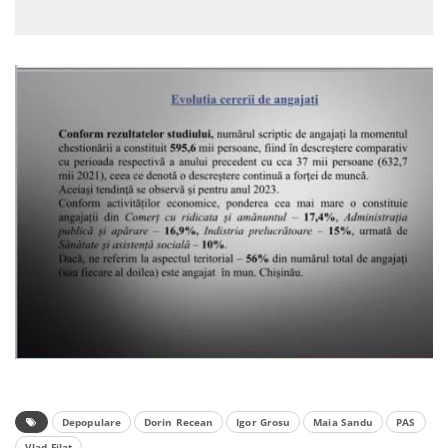
Depopulare
Dorin Recean
Igor Grosu
Maia Sandu
PAS
Vlad Filat