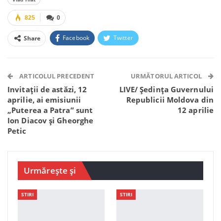
825
0
Facebook
Twitter
Share
Facebook Messenger
OK.ru
VK
Telegram
WhatsApp
Viber
ARTICOLUL PRECEDENT
URMĂTORUL ARTICOL
Invitații de astăzi, 12
LIVE/ Ședința Guvernului
aprilie, ai emisiunii
Republicii Moldova din
„Puterea a Patra” sunt
12 aprilie
Ion Diacov și Gheorghe
Petic
Urmărește și
STIRI
STIRI