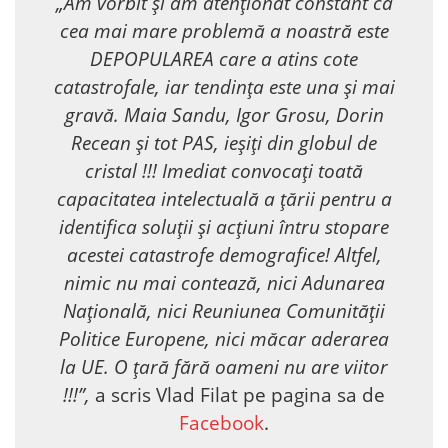
„Am vorbit și am atenționat constant că
cea mai mare problemă a noastră este
DEPOPULAREA care a atins cote
catastrofale, iar tendința este una și mai
gravă. Maia Sandu, Igor Grosu, Dorin
Recean și tot PAS, ieșiți din globul de
cristal !!! Imediat convocați toată
capacitatea intelectuală a țării pentru a
identifica soluții și acțiuni întru stopare
acestei catastrofe demografice! Altfel,
nimic nu mai contează, nici Adunarea
Națională, nici Reuniunea Comunității
Politice Europene, nici măcar aderarea
la UE. O țară fără oameni nu are viitor
!!!”,
a scris Vlad Filat pe pagina sa de
Facebook
.