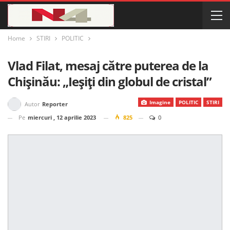
Home
STIRI
POLITIC
Vlad Filat, mesaj către puterea de la
Chișinău: „Ieșiți din globul de cristal”
Imagine
POLITIC
STIRI
Autor
Reporter
Pe
miercuri , 12 aprilie 2023
825
0