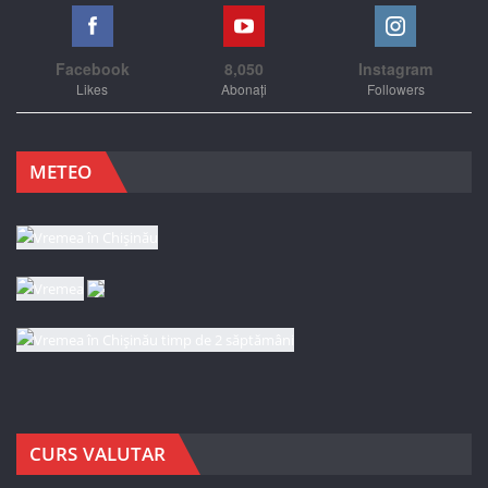
Facebook
8,050
Instagram
Likes
Abonați
Followers
METEO
CURS VALUTAR