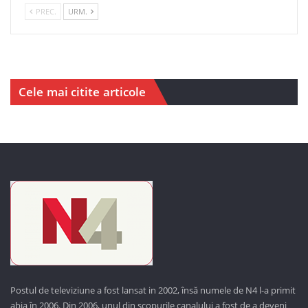
PREC.
URM.
Cele mai citite articole
Postul de televiziune a fost lansat in 2002, însă numele de N4 l-a primit
abia în 2006. Din 2006, unul din scopurile canalului a fost de a deveni