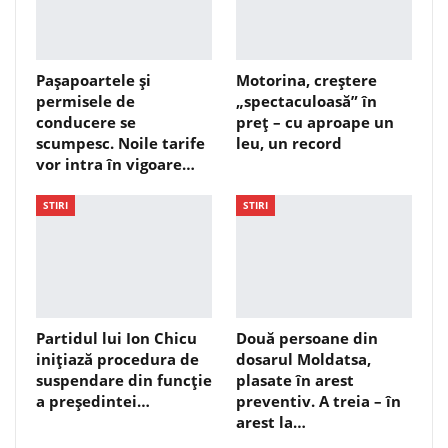
Pașapoartele și
Motorina, creștere
permisele de
„spectaculoasă” în
conducere se
preț – cu aproape un
scumpesc. Noile tarife
leu, un record
vor intra în vigoare…
STIRI
STIRI
Partidul lui Ion Chicu
Două persoane din
inițiază procedura de
dosarul Moldatsa,
suspendare din funcție
plasate în arest
a președintei…
preventiv. A treia – în
arest la…