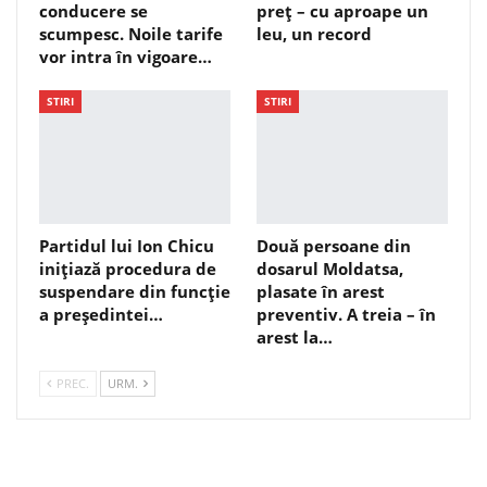
conducere se
preț – cu aproape un
scumpesc. Noile tarife
leu, un record
vor intra în vigoare…
STIRI
STIRI
Partidul lui Ion Chicu
Două persoane din
inițiază procedura de
dosarul Moldatsa,
suspendare din funcție
plasate în arest
a președintei…
preventiv. A treia – în
arest la…
PREC.
URM.