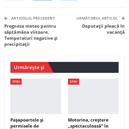
Facebook Messenger
OK.ru
VK
Telegram
WhatsApp
Viber
ARTICOLUL PRECEDENT
URMĂTORUL ARTICOL
Prognoza meteo pentru
Deputații pleacă în
săptămâna viitoare.
vacanță
Temperaturi negative și
precipitații
Urmărește și
STIRI
STIRI
Pașapoartele și
Motorina, creștere
permisele de
„spectaculoasă” în