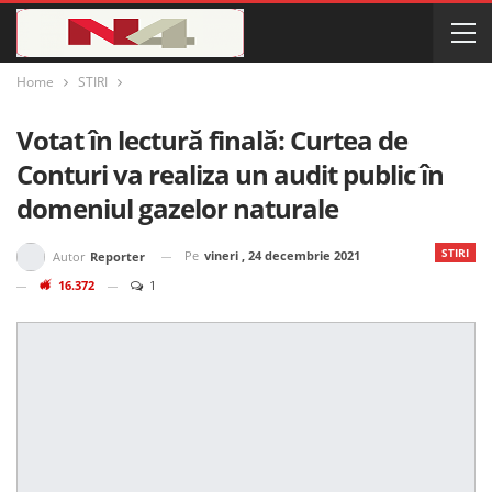
Home
STIRI
Votat în lectură finală: Curtea de
Conturi va realiza un audit public în
domeniul gazelor naturale
STIRI
Pe
vineri , 24 decembrie 2021
Autor
Reporter
16.372
1