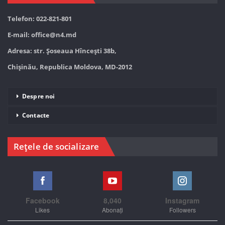
Telefon: 022-821-801
E-mail:
office@n4.md
Adresa: str. Șoseaua Hînceşti 38b,
Chișinău, Republica Moldova, MD-2012
Despre noi
Contacte
Rețele de socializare
Facebook
8,040
Instagram
Likes
Abonați
Followers