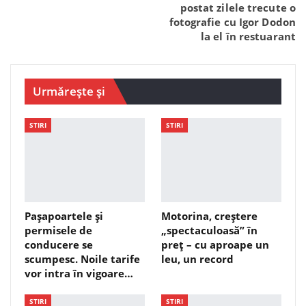
postat zilele trecute o
fotografie cu Igor Dodon
la el în restuarant
Urmărește și
STIRI
STIRI
Pașapoartele și
Motorina, creștere
permisele de
„spectaculoasă” în
conducere se
preț – cu aproape un
scumpesc. Noile tarife
leu, un record
vor intra în vigoare…
STIRI
STIRI