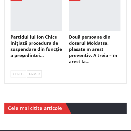
Partidul lui Ion Chicu
Două persoane din
inițiază procedura de
dosarul Moldatsa,
suspendare din funcție
plasate în arest
a președintei…
preventiv. A treia – în
arest la…
PREC.
URM.
Cele mai citite articole