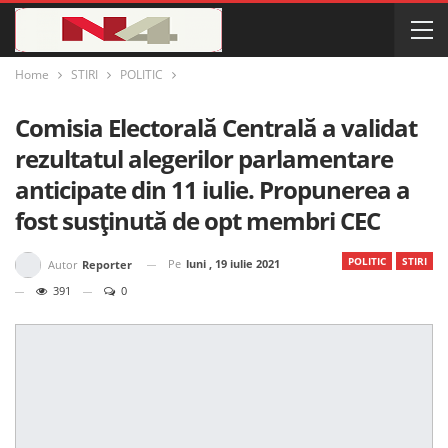
Home
STIRI
POLITIC
Comisia Electorală Centrală a validat
rezultatul alegerilor parlamentare
anticipate din 11 iulie. Propunerea a
fost susținută de opt membri CEC
POLITIC
STIRI
Pe
luni , 19 iulie 2021
Autor
Reporter
391
0