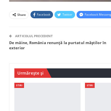
Facebook
Twitter
Facebook Messen
Share
ARTICOLUL PRECEDENT
De mâine, România renunță la purtatul măștilor în
exterior
Urmărește și
STIRI
STIRI