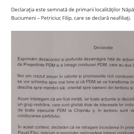
Declarația este semnată de primarii localităților Năp
Buciumeni – Petriciuc Filip, care se declară neafiliați.