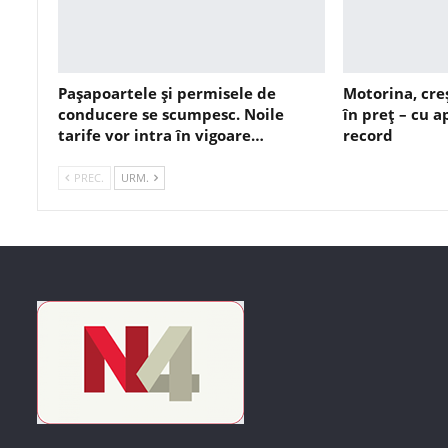
Pașapoartele și permisele de
Motorina, cre
conducere se scumpesc. Noile
în preț – cu 
tarife vor intra în vigoare…
record
PREC.
URM.