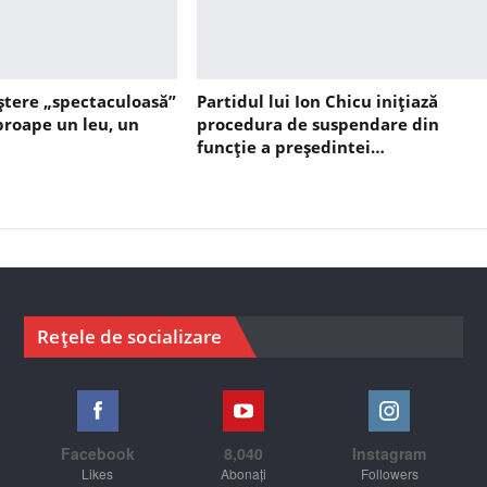
ștere „spectaculoasă”
Partidul lui Ion Chicu inițiază
aproape un leu, un
procedura de suspendare din
funcție a președintei…
Rețele de socializare
Facebook
8,040
Instagram
Likes
Abonați
Followers