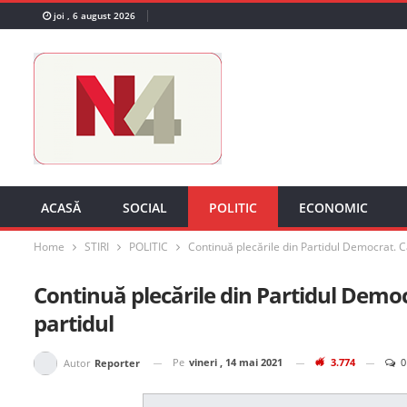
joi , 6 august 2026
ACASĂ
SOCIAL
POLITIC
ECONOMIC
Home
STIRI
POLITIC
Continuă plecările din Partidul Democrat. C
Continuă plecările din Partidul Demo
partidul
Pe
vineri , 14 mai 2021
3.774
0
Autor
Reporter