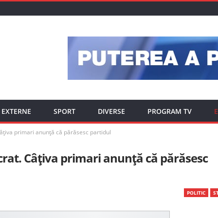
EXTERNE
SPORT
DIVERSE
PROGRAM TV
E
âțiva primari anunță că părăsesc partidul
crat. Câțiva primari anunță că părăsesc
POLITIC
ST