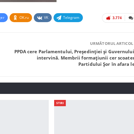
ger
OK.ru
VK
Telegram
3.774
URMĂTORUL ARTICOL
PPDA cere Parlamentului, Președinției și Guvernului
intervină. Membrii formațiunii cer scoate
Partidului Șor în afara le
STIRI