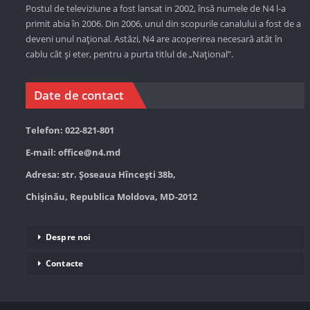
Postul de televiziune a fost lansat in 2002, însă numele de N4 l-a
primit abia în 2006. Din 2006, unul din scopurile canalului a fost de a
deveni unul național. Astăzi,
N4 are acoperirea necesară atât în
cablu cât și eter, pentru a purta titlul de „Național”.
Date de contact
Telefon: 022-821-801
E-mail:
office@n4.md
Adresa: str. Șoseaua Hînceşti 38b,
Chișinău, Republica Moldova, MD-2012
Despre noi
Contacte