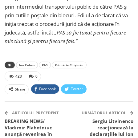
prin intermediul transportului public de către PAS și
prin cutiile poștale din blocuri. Edilul a declarat că va
iniția treptat o procedură juridică de acționare în
judecată, astfel încât
„PAS să fie taxat pentru fiecare
minciună și pentru fiecare fals.”
Ion Ceban
PAS
Primăria Chișinău
423
0
Facebook
Twitter
Share
Facebook Messenger
OK.ru
VK
Telegram
WhatsApp
Viber
ARTICOLUL PRECEDENT
URMĂTORUL ARTICOL
BREAKING NEWS/
Sergiu Litvinenco
Vladimir Plahotniuc
reacționează la
anunță revenirea în
declarațiile lui Ion