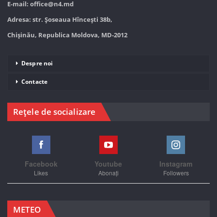
E-mail:
office@n4.md
Adresa: str. Șoseaua Hînceşti 38b,
Chișinău, Republica Moldova, MD-2012
Despre noi
Contacte
Rețele de socializare
Facebook
Youtube
Instagram
Likes
Abonați
Followers
METEO