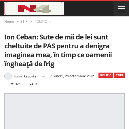
Home
STIRI
POLITIC
Ion Ceban: Sute de mii de lei sunt
cheltuite de PAS pentru a denigra
imaginea mea, în timp ce oamenii
îngheață de frig
POLITIC
STIRI
Pe
vineri , 28 octombrie 2022
Autor
Reporter
423
0