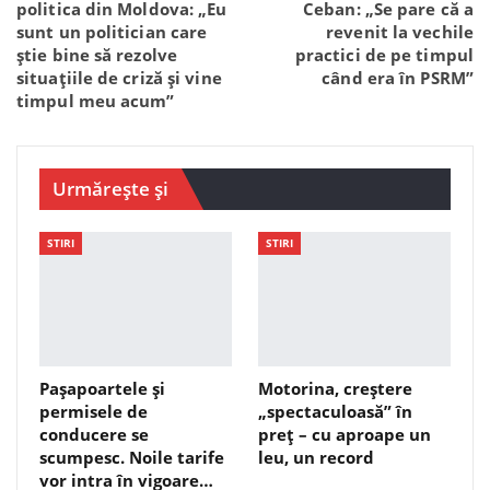
politica din Moldova: „Eu
Ceban: „Se pare că a
sunt un politician care
revenit la vechile
știe bine să rezolve
practici de pe timpul
situațiile de criză și vine
când era în PSRM”
timpul meu acum”
Urmărește și
STIRI
STIRI
Pașapoartele și
Motorina, creștere
permisele de
„spectaculoasă” în
conducere se
preț – cu aproape un
scumpesc. Noile tarife
leu, un record
vor intra în vigoare…