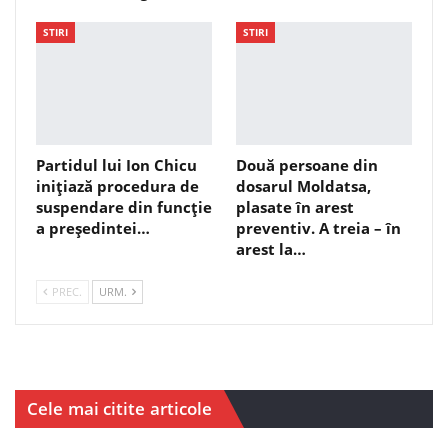
STIRI
STIRI
Partidul lui Ion Chicu
Două persoane din
inițiază procedura de
dosarul Moldatsa,
suspendare din funcție
plasate în arest
a președintei…
preventiv. A treia – în
arest la…
PREC.
URM.
Cele mai citite articole