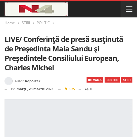
Home
STIRI
POLITIC
LIVE/ Conferință de presă susținută
de Președinta Maia Sandu și
Președintele Consiliului European,
Charles Michel
Video
POLITIC
STIRI
Autor
Reporter
Pe
marți , 28 martie 2023
525
0