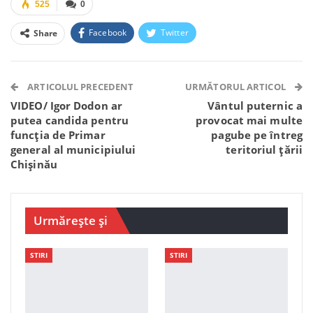
525
0
Facebook
Twitter
Share
Facebook Messenger
OK.ru
VK
Telegram
WhatsApp
Viber
ARTICOLUL PRECEDENT
URMĂTORUL ARTICOL
VIDEO/ Igor Dodon ar
Vântul puternic a
putea candida pentru
provocat mai multe
funcția de Primar
pagube pe întreg
general al municipiului
teritoriul țării
Chișinău
Urmărește și
STIRI
STIRI