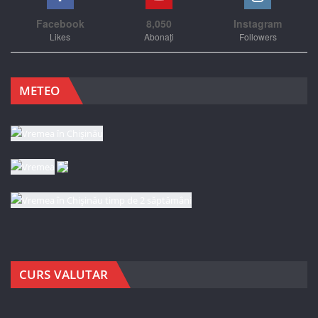
Facebook
8,050
Instagram
Likes
Abonați
Followers
METEO
CURS VALUTAR