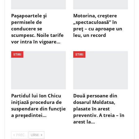
Pașapoartele și
Motorina, creștere
permisele de
„spectaculoasă” în
conducere se
preț – cu aproape un
scumpesc. Noile tarife
leu, un record
vor intra în vigoare…
STIRI
STIRI
Partidul lui Ion Chicu
Două persoane din
inițiază procedura de
dosarul Moldatsa,
suspendare din funcție
plasate în arest
a președintei…
preventiv. A treia – în
arest la…
PREC.
URM.