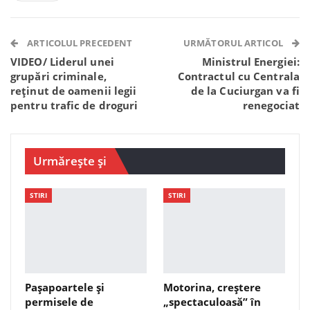
Facebook Messenger
OK.ru
VK
Telegram
WhatsApp
Viber
ARTICOLUL PRECEDENT
URMĂTORUL ARTICOL
VIDEO/ Liderul unei
Ministrul Energiei:
grupări criminale,
Contractul cu Centrala
reținut de oamenii legii
de la Cuciurgan va fi
pentru trafic de droguri
renegociat
Urmărește și
STIRI
STIRI
Pașapoartele și
Motorina, creștere
permisele de
„spectaculoasă” în