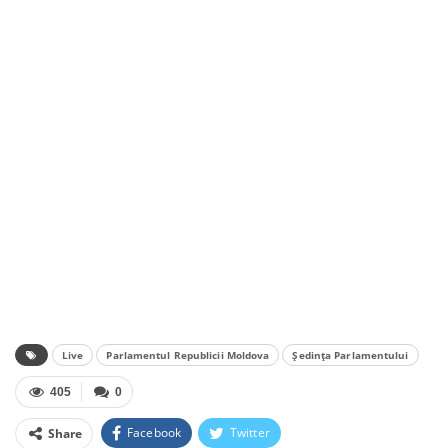
Live
Parlamentul Republicii Moldova
Ședința Parlamentului
405
0
Facebook
Twitter
Share