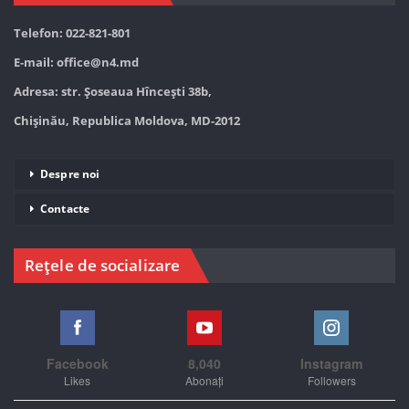
Telefon: 022-821-801
E-mail:
office@n4.md
Adresa: str. Șoseaua Hînceşti 38b,
Chișinău, Republica Moldova, MD-2012
Despre noi
Contacte
Rețele de socializare
Facebook
8,040
Instagram
Likes
Abonați
Followers