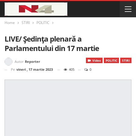
Home
STIRI
POLITIC
LIVE/ Ședința plenară a
Parlamentului din 17 martie
Video
POLITIC
STIRI
Autor
Reporter
Pe
vineri , 17 martie 2023
405
0