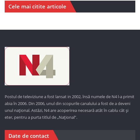
Cele mai citite articole
Postul de televiziune a fost lansat in 2002, însă numele de N4 l-a primit
abia în 2006. Din 2006, unul din scopurile canalului a fost de a deveni
unul național. Astăzi,
N4 are acoperirea necesară atât în cablu cât și
eter, pentru a purta titlul de „Național”.
Date de contact