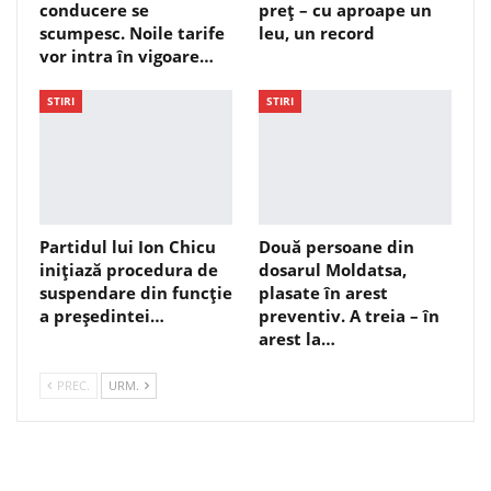
conducere se
preț – cu aproape un
scumpesc. Noile tarife
leu, un record
vor intra în vigoare…
STIRI
STIRI
Partidul lui Ion Chicu
Două persoane din
inițiază procedura de
dosarul Moldatsa,
suspendare din funcție
plasate în arest
a președintei…
preventiv. A treia – în
arest la…
PREC.
URM.