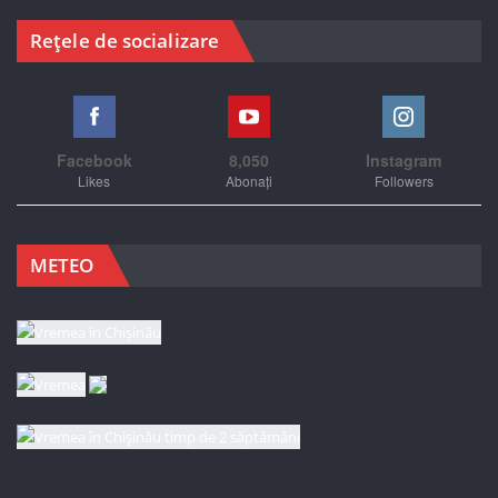
Rețele de socializare
Facebook
8,050
Instagram
Likes
Abonați
Followers
METEO