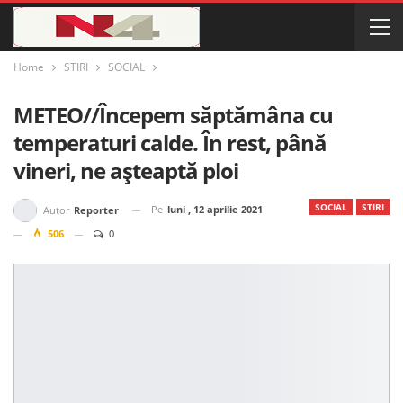
Home
STIRI
SOCIAL
METEO//Începem săptămâna cu
temperaturi calde. În rest, până
vineri, ne așteaptă ploi
SOCIAL
STIRI
Pe
luni , 12 aprilie 2021
Autor
Reporter
506
0