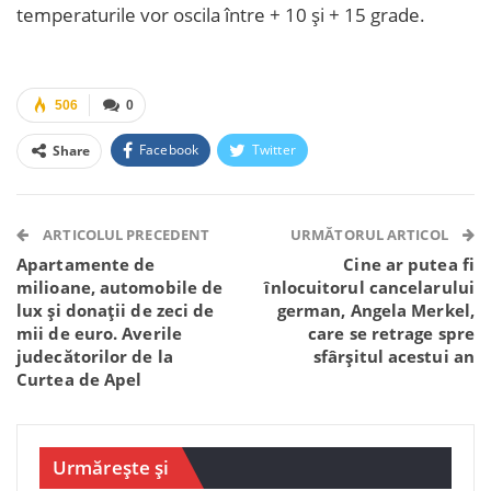
temperaturile vor oscila între + 10 și + 15 grade.
506
0
Facebook
Twitter
Share
Facebook Messenger
OK.ru
VK
Telegram
WhatsApp
Viber
ARTICOLUL PRECEDENT
URMĂTORUL ARTICOL
Apartamente de
Cine ar putea fi
milioane, automobile de
înlocuitorul cancelarului
lux și donații de zeci de
german, Angela Merkel,
mii de euro. Averile
care se retrage spre
judecătorilor de la
sfârșitul acestui an
Curtea de Apel
Urmărește și