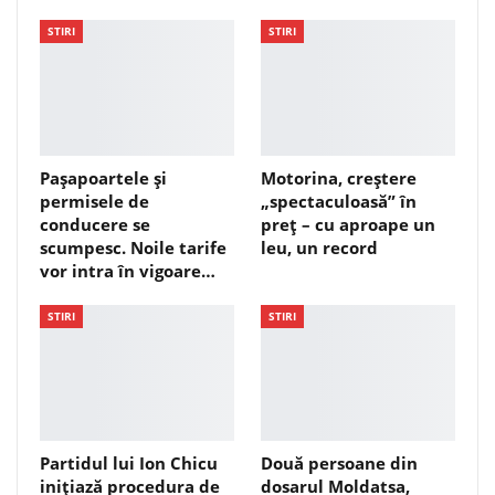
STIRI
STIRI
Pașapoartele și
Motorina, creștere
permisele de
„spectaculoasă” în
conducere se
preț – cu aproape un
scumpesc. Noile tarife
leu, un record
vor intra în vigoare…
STIRI
STIRI
Partidul lui Ion Chicu
Două persoane din
inițiază procedura de
dosarul Moldatsa,