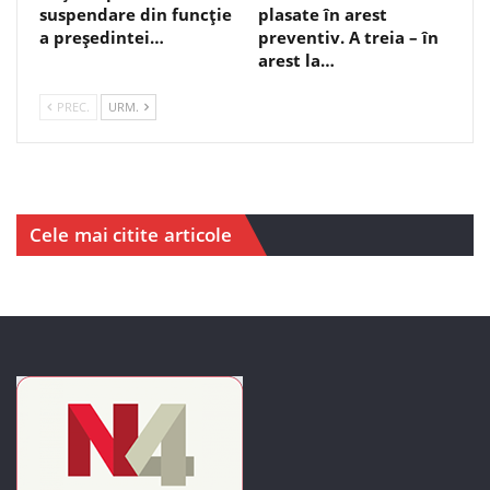
suspendare din funcție
plasate în arest
a președintei…
preventiv. A treia – în
arest la…
PREC.
URM.
Cele mai citite articole