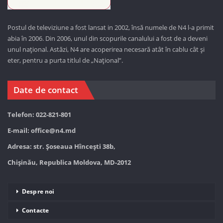
Postul de televiziune a fost lansat in 2002, însă numele de N4 l-a primit
abia în 2006. Din 2006, unul din scopurile canalului a fost de a deveni
unul național. Astăzi,
N4 are acoperirea necesară atât în cablu cât și
eter, pentru a purta titlul de „Național”.
Date de contact
Telefon: 022-821-801
E-mail:
office@n4.md
Adresa: str. Șoseaua Hînceşti 38b,
Chișinău, Republica Moldova, MD-2012
Despre noi
Contacte