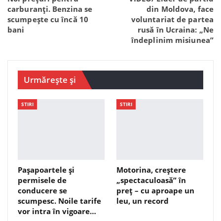
carburanți. Benzina se
din Moldova, face
scumpește cu încă 10
voluntariat de partea
bani
rusă în Ucraina: „Ne
îndeplinim misiunea”
Urmărește și
STIRI
STIRI
Pașapoartele și
Motorina, creștere
permisele de
„spectaculoasă” în
conducere se
preț – cu aproape un
scumpesc. Noile tarife
leu, un record
vor intra în vigoare…