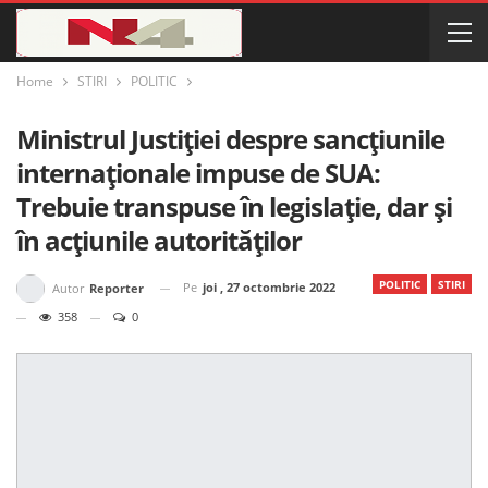
Home
STIRI
POLITIC
Ministrul Justiției despre sancțiunile
internaționale impuse de SUA:
Trebuie transpuse în legislație, dar și
în acțiunile autorităților
POLITIC
STIRI
Pe
joi , 27 octombrie 2022
Autor
Reporter
358
0