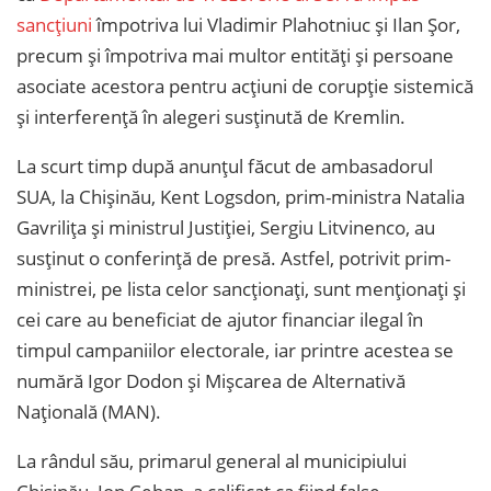
sancțiuni
împotriva lui Vladimir Plahotniuc și Ilan Șor,
precum și împotriva mai multor entități și persoane
asociate acestora pentru acțiuni de corupție sistemică
și interferență în alegeri susținută de Kremlin.
La scurt timp după anunțul făcut de ambasadorul
SUA, la Chișinău, Kent Logsdon, prim-ministra Natalia
Gavrilița și ministrul Justiției, Sergiu Litvinenco, au
susținut o conferință de presă. Astfel, potrivit prim-
ministrei, pe lista celor sancționați, sunt menționați și
cei care au beneficiat de ajutor financiar ilegal în
timpul campaniilor electorale, iar printre acestea se
numără Igor Dodon și Mișcarea de Alternativă
Națională (MAN).
La rândul său, primarul general al municipiului