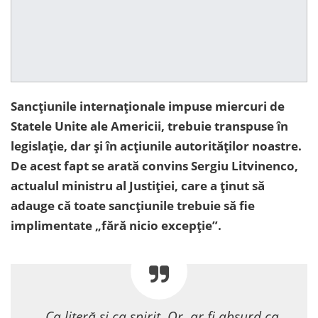
Sancțiunile internaționale impuse miercuri de
Statele Unite ale Americii, trebuie transpuse în
legislație, dar și în acțiunile autorităților noastre.
De acest fapt se arată convins Sergiu Litvinenco,
actualul ministru al Justiției, care a ținut să
adauge că toate sancțiunile trebuie să fie
implimentate „fără nicio excepție”.
„Ca literă și ca spirit. Or, ar fi absurd ca