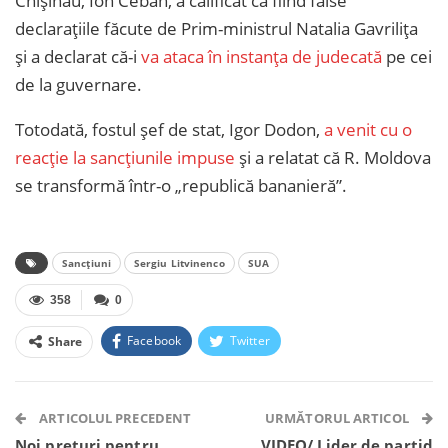
Chișinău, Ion Ceban, a calificat ca fiind false
declarațiile făcute de Prim-ministrul Natalia Gavrilița
și a declarat că-i
va ataca în instanța de judecată
pe cei
de la guvernare.
Totodată, fostul șef de stat, Igor Dodon,
a venit cu o
reacție la sancțiunile impuse
și a relatat că R. Moldova
se transformă într-o „republică bananieră”.
Sancțiuni
Sergiu Litvinenco
SUA
358
0
Facebook
Twitter
Share
Facebook Messenger
OK.ru
VK
Telegram
WhatsApp
Viber
ARTICOLUL PRECEDENT
URMĂTORUL ARTICOL
Noi prețuri pentru
VIDEO/ Lider de partid