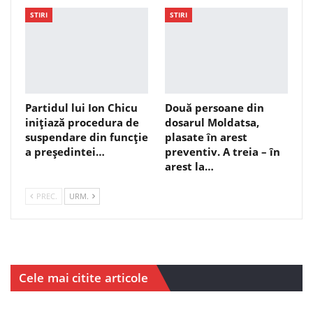
STIRI
STIRI
Partidul lui Ion Chicu
Două persoane din
inițiază procedura de
dosarul Moldatsa,
suspendare din funcție
plasate în arest
a președintei…
preventiv. A treia – în
arest la…
PREC.
URM.
Cele mai citite articole