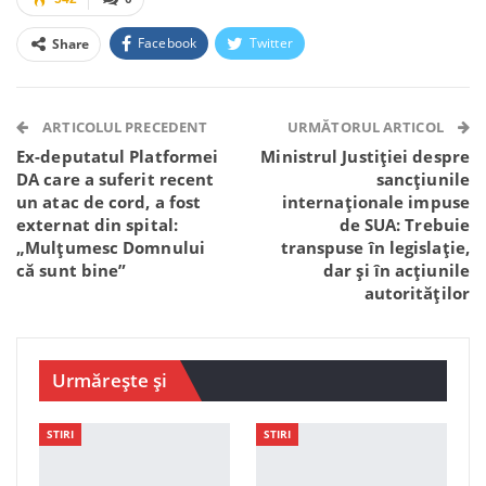
Facebook
Twitter
Share
Facebook Messenger
OK.ru
VK
Telegram
WhatsApp
Viber
ARTICOLUL PRECEDENT
URMĂTORUL ARTICOL
Ex-deputatul Platformei
Ministrul Justiției despre
DA care a suferit recent
sancțiunile
un atac de cord, a fost
internaționale impuse
externat din spital:
de SUA: Trebuie
„Mulțumesc Domnului
transpuse în legislație,
că sunt bine”
dar și în acțiunile
autorităților
Urmărește și
STIRI
STIRI