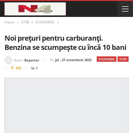
Home
STIRI
ECONOMIC
Noi prețuri pentru carburanți.
Benzina se scumpește cu încă 10 bani
ECONOMIC
STIRI
Pe
joi , 27 octombrie 2022
Autor
Reporter
542
0