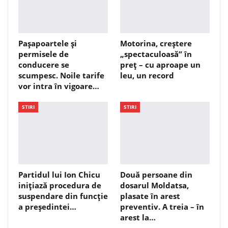
Pașapoartele și
Motorina, creștere
permisele de
„spectaculoasă” în
conducere se
preț – cu aproape un
scumpesc. Noile tarife
leu, un record
vor intra în vigoare…
STIRI
STIRI
Partidul lui Ion Chicu
Două persoane din
inițiază procedura de
dosarul Moldatsa,
suspendare din funcție
plasate în arest
a președintei…
preventiv. A treia – în
arest la…