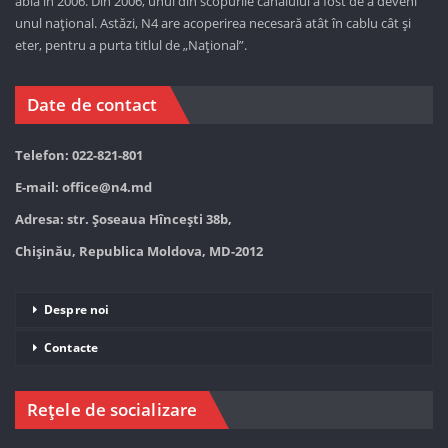
abia în 2006. Din 2006, unul din scopurile canalului a fost de a deveni
unul național. Astăzi,
N4 are acoperirea necesară atât în cablu cât și
eter, pentru a purta titlul de „Național”.
Date de contact
Telefon: 022-821-801
E-mail:
office@n4.md
Adresa: str. Șoseaua Hînceşti 38b,
Chișinău, Republica Moldova, MD-2012
Despre noi
Contacte
Rețele de socializare