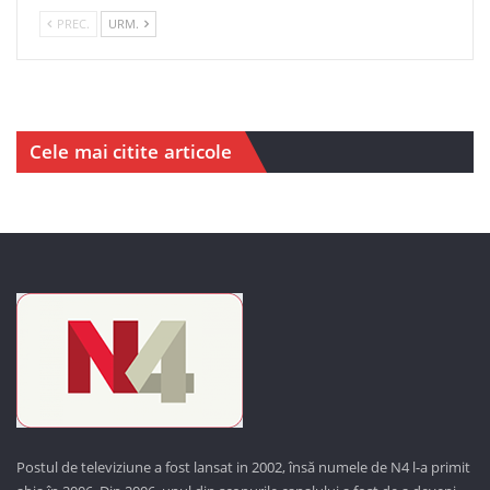
PREC.
URM.
Cele mai citite articole
Postul de televiziune a fost lansat in 2002, însă numele de N4 l-a primit